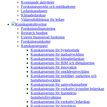
Kommande aktiviteter
Forskningsprojekt och publikationer
Ledarskapsdagen
Klimatledarskap
Vidareutbildningar för ledare
Kunskapskultivering
Forskningsfinansiering
Research funding
Externt finansierad forskning
Forskningsutskottet
Kunskapsgrupper
Kunskapsgrupp för bygglogistik
Kunskapsgrupp för stadsutveckling
Kunskapsgrupp för klimatledarskap
Kunskapsgrupp för BIM och digitalisering
Kunskapsgrupp för innovation
Kunskapsgrupp för områdesutveckling
Kunskapsgrupp för mobilitet, parkering och
fastighetsutveckling
Kunskapsgrupp för samverkansarbete
Kunskapsgrupp för exekutivt kvinnligt ledarskap
Kunskapsgrupp för framtidens
fastighetsförvaltning
Kunskapsgrupp för exekutivt ledarskap
Kunskapsgrupp för beredskap