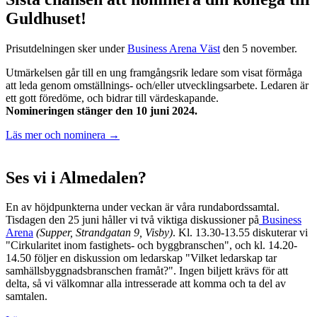
Guldhuset!
Prisutdelningen sker under
Business Arena Väst
den 5 november.
Utmärkelsen går till en ung framgångsrik ledare som visat förmåga
att leda genom omställnings- och/eller utvecklingsarbete. Ledaren är
ett gott föredöme, och bidrar till värdeskapande.
Nomineringen stänger den 10 juni 2024.
Läs mer och nominera →
Ses vi i Almedalen?
En av höjdpunkterna under veckan är våra rundabordssamtal.
Tisdagen den 25 juni håller vi två viktiga diskussioner på
Business
Arena
(Supper, Strandgatan 9, Visby)
. Kl. 13.30-13.55 diskuterar vi
"Cirkularitet inom fastighets- och byggbranschen", och kl. 14.20-
14.50 följer en diskussion om ledarskap "Vilket ledarskap tar
samhällsbyggnadsbranschen framåt?". Ingen biljett krävs för att
delta, så vi välkomnar alla intresserade att komma och ta del av
samtalen.