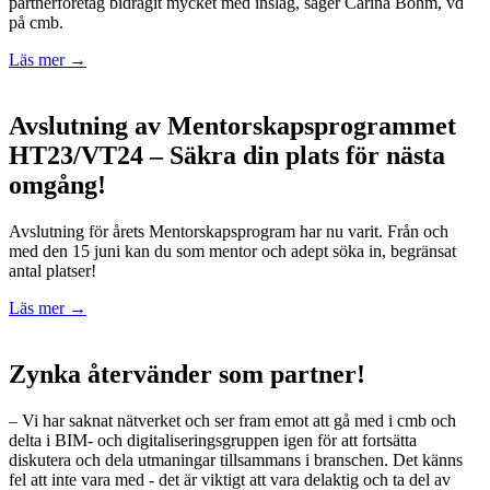
partnerföretag bidragit mycket med inslag, säger Carina Bohm, vd
på cmb.
Läs mer →
Avslutning av Mentorskapsprogrammet
HT23/VT24 – Säkra din plats för nästa
omgång!
Avslutning för årets Mentorskapsprogram har nu varit. Från och
med den 15 juni kan du som mentor och adept söka in, begränsat
antal platser!
Läs mer →
Zynka återvänder som partner!
– Vi har saknat nätverket och ser fram emot att gå med i cmb och
delta i BIM- och digitaliseringsgruppen igen för att fortsätta
diskutera och dela utmaningar tillsammans i branschen. Det känns
fel att inte vara med - det är viktigt att vara delaktig och ta del av