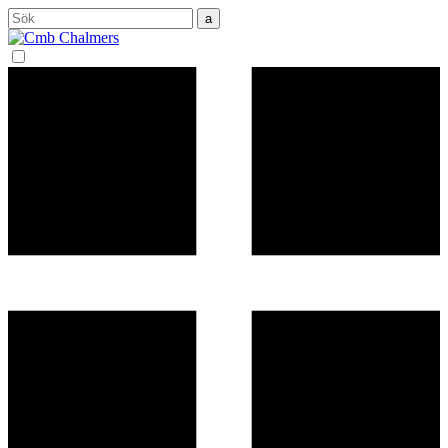
Sök
efter: