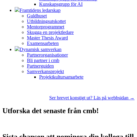
Kunskapsgrupp för AI
Framtidens ledarskap
Guldhuset
Utbildningsutskottet
Mentorprogrammet
Skugga en projektledare
Master Thesis Award
Examensarbeten
Dynamisk samverkan
Partnerorganisationer
Bli partner i cmb
Partnerguiden
Samverkansprojekt
Projektkultursamarbete
Ser brevet konstigt ut? Läs på webbsidan →
Utforska det senaste från cmb!
Sista chansen att nominera din kollega till