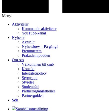
Meny.
Aktiviteter
Kommande aktiviteter
YouTube-kanal
Nyheter
Aktuellt
Nyhetsbrev – På gång!
Prenumerera
Prakademipodden
Om oss
Välkommen till cmb
Kontakt
Integritetspolicy
Styrgrupp
Styrelse
Studentråd
Partnerorganisationer
Partnerguiden
Sök
Samhällsomställning