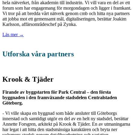
hela nätverket, från akademin till industrin. Vi vill vara en del av ett
forum som har engagemang för morgondagen och ligger i framkant.
Vi tror på att bredda vårt nätverk genom cmb och hitta nya partners
att jobba mot ett gemensamt mål, digitaliseringen, berättar Joakim
Karlsson, affärsområdeschef på Zynka.
Läs mer →
Utforska våra partners
Krook & Tjäder
Firande av byggstarten för Park Central – den första
byggnaden i den framväxande stadsdelen Centralstaden
Göteborg.
- Vi ville skapa en byggnad som både ansluter till Göteborgs
innerstad och samtidigt utgör en del av en helt ny stadsdel, berättar
Annette Forsgren, arkitekt på Krook & Tjäder. En av utmaningarna
har legat i att hitta den stadsmässiga karaktären och bryta ner
volymens storlek genom detaljbearbetning och variation.