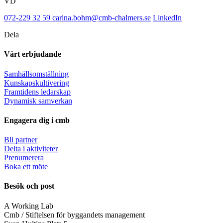
VD
072-229 32 59
carina.bohm@cmb-chalmers.se
LinkedIn
Dela
Vårt erbjudande
Samhällsomställning
Kunskapskultivering
Framtidens ledarskap
Dynamisk samverkan
Engagera dig i cmb
Bli partner
Delta i aktiviteter
Prenumerera
Boka ett möte
Besök och post
A Working Lab
Cmb / Stiftelsen för byggandets management