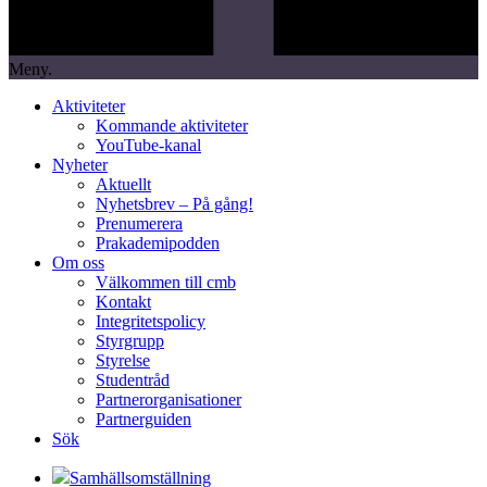
Meny.
Aktiviteter
Kommande aktiviteter
YouTube-kanal
Nyheter
Aktuellt
Nyhetsbrev – På gång!
Prenumerera
Prakademipodden
Om oss
Välkommen till cmb
Kontakt
Integritetspolicy
Styrgrupp
Styrelse
Studentråd
Partnerorganisationer
Partnerguiden
Sök
Samhällsomställning