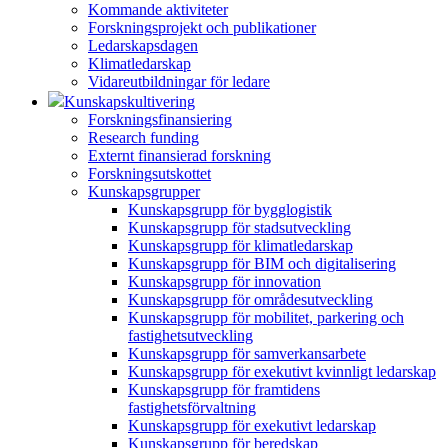
Kommande aktiviteter
Forskningsprojekt och publikationer
Ledarskapsdagen
Klimatledarskap
Vidareutbildningar för ledare
Kunskapskultivering
Forskningsfinansiering
Research funding
Externt finansierad forskning
Forskningsutskottet
Kunskapsgrupper
Kunskapsgrupp för bygglogistik
Kunskapsgrupp för stadsutveckling
Kunskapsgrupp för klimatledarskap
Kunskapsgrupp för BIM och digitalisering
Kunskapsgrupp för innovation
Kunskapsgrupp för områdesutveckling
Kunskapsgrupp för mobilitet, parkering och
fastighetsutveckling
Kunskapsgrupp för samverkansarbete
Kunskapsgrupp för exekutivt kvinnligt ledarskap
Kunskapsgrupp för framtidens
fastighetsförvaltning
Kunskapsgrupp för exekutivt ledarskap
Kunskapsgrupp för beredskap