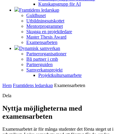
Kunskapsgrupp för AI
Framtidens ledarskap
Guldhuset
Utbildningsutskottet
Mentorprogrammet
Skugga en projektledare
Master Thesis Award
Examensarbeten
Dynamisk samverkan
Partnerorganisationer
Bli partner i cmb
Partnerguiden
Samverkansprojekt
Projektkultursamarbete
Hem
Framtidens ledarskap
Examensarbeten
Dela
Nyttja möjligheterna med
examensarbeten
Examensarbetet är för många studenter det första steget ut i