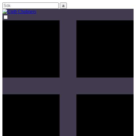
Sök
efter: