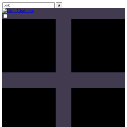
Sök
efter: