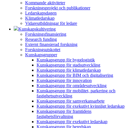
Kommande aktiviteter
Forskningsprojekt och publikationer
Ledarskapsdagen
Klimatledarskap
Vidareutbildningar för ledare
Kunskapskultivering
Forskningsfinansiering
Research funding
Externt finansierad forskning
Forskningsutskottet
Kunskapsgrupper
Kunskapsgrupp för bygglogistik
Kunskapsgrupp för stadsutveckling
Kunskapsgrupp för klimatledarskap
Kunskapsgrupp för BIM och digitalisering
Kunskapsgrupp för innovation
Kunskapsgrupp för områdesutveckling
Kunskapsgrupp för mobilitet, parkering och
fastighetsutveckling
Kunskapsgrupp för samverkansarbete
Kunskapsgrupp för exekutivt kvinnligt ledarskap
Kunskapsgrupp för framtidens
fastighetsförvaltning
Kunskapsgrupp för exekutivt ledarskap
Kunskapsgrupp för beredskap