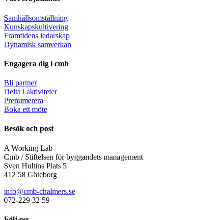
Samhällsomställning
Kunskapskultivering
Framtidens ledarskap
Dynamisk samverkan
Engagera dig i cmb
Bli partner
Delta i aktiviteter
Prenumerera
Boka ett möte
Besök och post
A Working Lab
Cmb / Stiftelsen för byggandets management
Sven Hultins Plats 5
412 58 Göteborg
info@cmb-chalmers.se
072-229 32 59
Följ oss