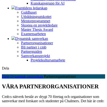
Kunskapsgrupp för AI
Framtidens ledarskap
Guldhuset
Utbildningsutskottet
Mentorprogrammet
Skugga en projektledare
Master Thesis Award
Examensarbeten
Dynamisk samverkan
Partnerorganisationer
Bli partner i cmb
Partnerguiden
Samverkansprojekt
Projektkultursamarbete
Dela
Hem
Dynamisk samverkan
Partnerorganisationer
VÅRA PARTNERORGANISATIONER
Cmb:s nätverk består av drygt 70 företag och organisationer som
samverkar med forskare och studenter på Chalmers. Det här är cmb: