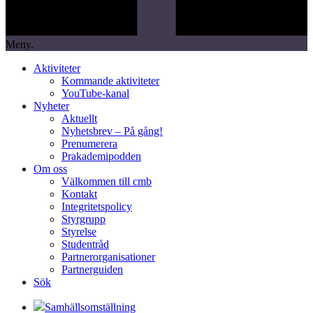
Meny.
Aktiviteter
Kommande aktiviteter
YouTube-kanal
Nyheter
Aktuellt
Nyhetsbrev – På gång!
Prenumerera
Prakademipodden
Om oss
Välkommen till cmb
Kontakt
Integritetspolicy
Styrgrupp
Styrelse
Studentråd
Partnerorganisationer
Partnerguiden
Sök
Samhällsomställning