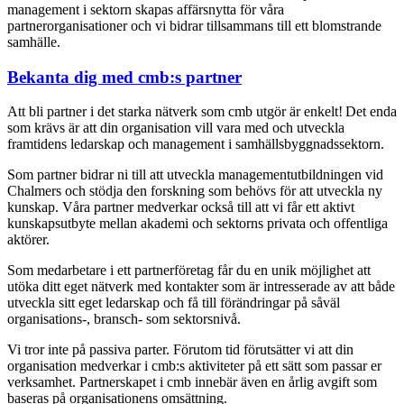
management i sektorn skapas affärsnytta för våra
partnerorganisationer och vi bidrar tillsammans till ett blomstrande
samhälle.
Bekanta dig med cmb:s partner
Att bli partner i det starka nätverk som cmb utgör är enkelt! Det enda
som krävs är att din organisation vill vara med och utveckla
framtidens ledarskap och management i samhällsbyggnadssektorn.
Som partner bidrar ni till att utveckla managementutbildningen vid
Chalmers och stödja den forskning som behövs för att utveckla ny
kunskap. Våra partner medverkar också till att vi får ett aktivt
kunskapsutbyte mellan akademi och sektorns privata och offentliga
aktörer.
Som medarbetare i ett partnerföretag får du en unik möjlighet att
utöka ditt eget nätverk med kontakter som är intresserade av att både
utveckla sitt eget ledarskap och få till förändringar på såväl
organisations-, bransch- som sektorsnivå.
Vi tror inte på passiva parter. Förutom tid förutsätter vi att din
organisation medverkar i cmb:s aktiviteter på ett sätt som passar er
verksamhet. Partnerskapet i cmb innebär även en årlig avgift som
baseras på organisationens omsättning.