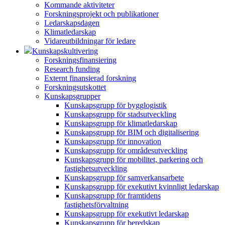
Kommande aktiviteter
Forskningsprojekt och publikationer
Ledarskapsdagen
Klimatledarskap
Vidareutbildningar för ledare
Kunskapskultivering
Forskningsfinansiering
Research funding
Externt finansierad forskning
Forskningsutskottet
Kunskapsgrupper
Kunskapsgrupp för bygglogistik
Kunskapsgrupp för stadsutveckling
Kunskapsgrupp för klimatledarskap
Kunskapsgrupp för BIM och digitalisering
Kunskapsgrupp för innovation
Kunskapsgrupp för områdesutveckling
Kunskapsgrupp för mobilitet, parkering och
fastighetsutveckling
Kunskapsgrupp för samverkansarbete
Kunskapsgrupp för exekutivt kvinnligt ledarskap
Kunskapsgrupp för framtidens
fastighetsförvaltning
Kunskapsgrupp för exekutivt ledarskap
Kunskapsgrupp för beredskap