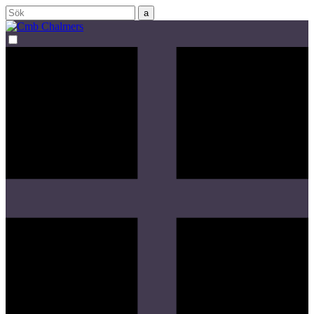
Sök
efter: