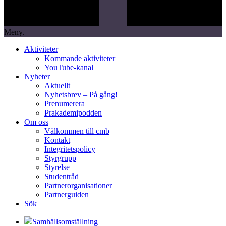
Meny.
Aktiviteter
Kommande aktiviteter
YouTube-kanal
Nyheter
Aktuellt
Nyhetsbrev – På gång!
Prenumerera
Prakademipodden
Om oss
Välkommen till cmb
Kontakt
Integritetspolicy
Styrgrupp
Styrelse
Studentråd
Partnerorganisationer
Partnerguiden
Sök
Samhällsomställning