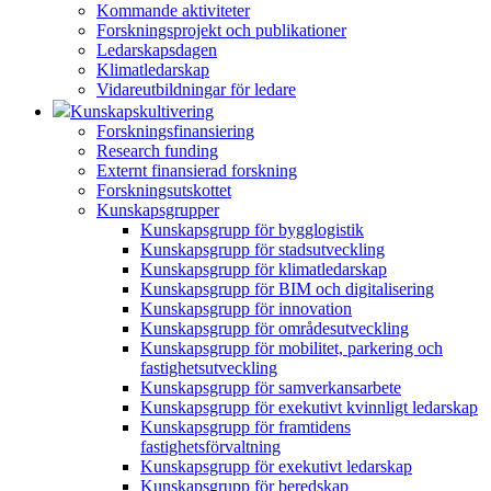
Kommande aktiviteter
Forskningsprojekt och publikationer
Ledarskapsdagen
Klimatledarskap
Vidareutbildningar för ledare
Kunskapskultivering
Forskningsfinansiering
Research funding
Externt finansierad forskning
Forskningsutskottet
Kunskapsgrupper
Kunskapsgrupp för bygglogistik
Kunskapsgrupp för stadsutveckling
Kunskapsgrupp för klimatledarskap
Kunskapsgrupp för BIM och digitalisering
Kunskapsgrupp för innovation
Kunskapsgrupp för områdesutveckling
Kunskapsgrupp för mobilitet, parkering och
fastighetsutveckling
Kunskapsgrupp för samverkansarbete
Kunskapsgrupp för exekutivt kvinnligt ledarskap
Kunskapsgrupp för framtidens
fastighetsförvaltning
Kunskapsgrupp för exekutivt ledarskap
Kunskapsgrupp för beredskap