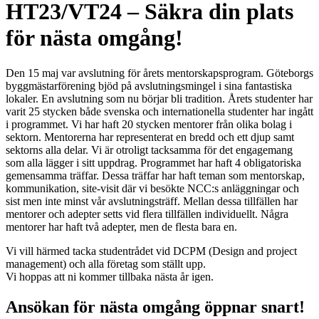
HT23/VT24 – Säkra din plats
för nästa omgång!
Den 15 maj var avslutning för årets mentorskapsprogram. Göteborgs
byggmästarförening bjöd på avslutningsmingel i sina fantastiska
lokaler. En avslutning som nu börjar bli tradition. Årets studenter har
varit 25 stycken både svenska och internationella studenter har ingått
i programmet. Vi har haft 20 stycken mentorer från olika bolag i
sektorn. Mentorerna har representerat en bredd och ett djup samt
sektorns alla delar. Vi är otroligt tacksamma för det engagemang
som alla lägger i sitt uppdrag. Programmet har haft 4 obligatoriska
gemensamma träffar. Dessa träffar har haft teman som mentorskap,
kommunikation, site-visit där vi besökte NCC:s anläggningar och
sist men inte minst vår avslutningsträff. Mellan dessa tillfällen har
mentorer och adepter setts vid flera tillfällen individuellt. Några
mentorer har haft två adepter, men de flesta bara en.
Vi vill härmed tacka studentrådet vid DCPM (Design and project
management) och alla företag som ställt upp.
Vi hoppas att ni kommer tillbaka nästa år igen.
Ansökan för nästa omgång öppnar snart!