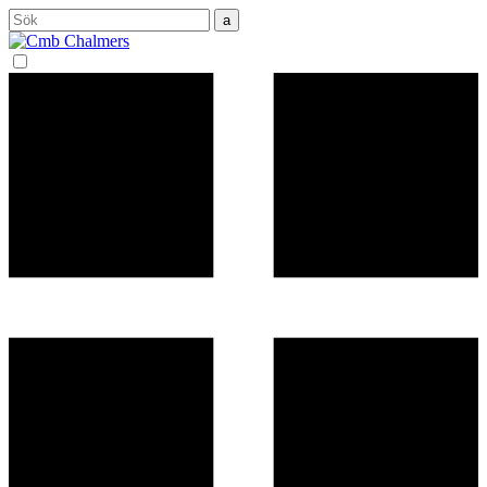
Sök
efter: