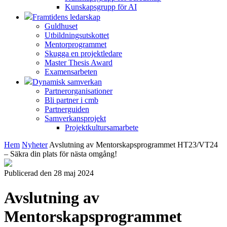
Kunskapsgrupp för AI
Framtidens ledarskap
Guldhuset
Utbildningsutskottet
Mentorprogrammet
Skugga en projektledare
Master Thesis Award
Examensarbeten
Dynamisk samverkan
Partnerorganisationer
Bli partner i cmb
Partnerguiden
Samverkansprojekt
Projektkultursamarbete
Hem
Nyheter
Avslutning av Mentorskapsprogrammet HT23/VT24
– Säkra din plats för nästa omgång!
Publicerad den 28 maj 2024
Avslutning av
Mentorskapsprogrammet