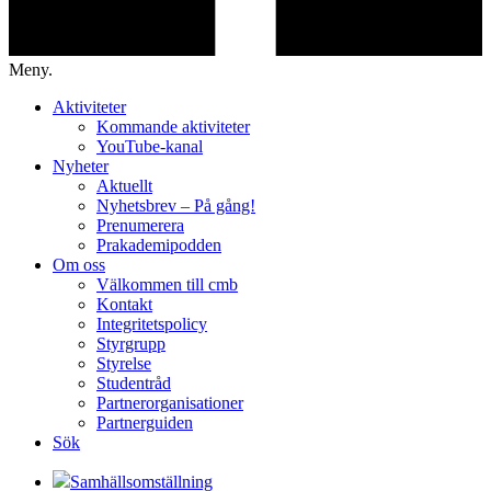
Meny.
Aktiviteter
Kommande aktiviteter
YouTube-kanal
Nyheter
Aktuellt
Nyhetsbrev – På gång!
Prenumerera
Prakademipodden
Om oss
Välkommen till cmb
Kontakt
Integritetspolicy
Styrgrupp
Styrelse
Studentråd
Partnerorganisationer
Partnerguiden
Sök
Samhällsomställning