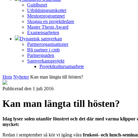
Guldhuset
Utbildningsutskottet
Mentorprogrammet
Skugga en projektledare
Master Thesis Award
Examensarbeten
Dynamisk samverkan
Partnerorganisationer
Bli partner i cmb
Partnerguiden
Samverkansprojekt
Projektkultursamarbete
Hem
Nyheter
Kan man längta till hösten?
Publicerad den 1 juli 2016
Kan man längta till hösten?
Idag lyser solen utanför fönstret och det där med varma klippor 
mycket:
Redan i semptember så kör vi igång våra
frukost- och lunch-semina