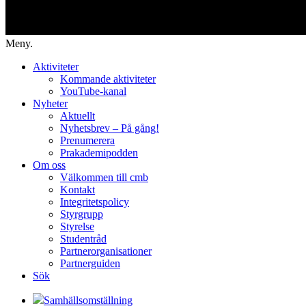
Meny.
Aktiviteter
Kommande aktiviteter
YouTube-kanal
Nyheter
Aktuellt
Nyhetsbrev – På gång!
Prenumerera
Prakademipodden
Om oss
Välkommen till cmb
Kontakt
Integritetspolicy
Styrgrupp
Styrelse
Studentråd
Partnerorganisationer
Partnerguiden
Sök
Samhällsomställning