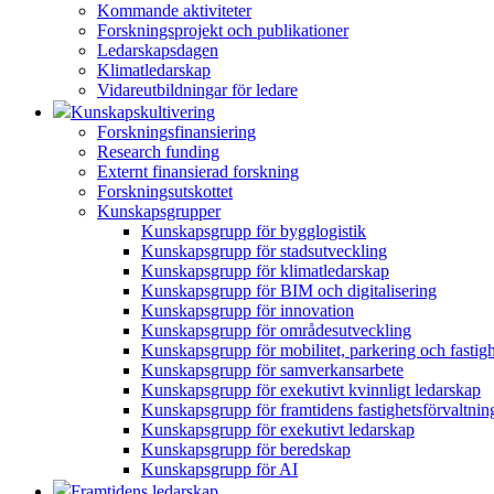
Kommande aktiviteter
Forskningsprojekt och publikationer
Ledarskapsdagen
Klimatledarskap
Vidareutbildningar för ledare
Kunskapskultivering
Forskningsfinansiering
Research funding
Externt finansierad forskning
Forskningsutskottet
Kunskapsgrupper
Kunskapsgrupp för bygglogistik
Kunskapsgrupp för stadsutveckling
Kunskapsgrupp för klimatledarskap
Kunskapsgrupp för BIM och digitalisering
Kunskapsgrupp för innovation
Kunskapsgrupp för områdesutveckling
Kunskapsgrupp för mobilitet, parkering och fastig
Kunskapsgrupp för samverkansarbete
Kunskapsgrupp för exekutivt kvinnligt ledarskap
Kunskapsgrupp för framtidens fastighetsförvaltnin
Kunskapsgrupp för exekutivt ledarskap
Kunskapsgrupp för beredskap
Kunskapsgrupp för AI
Framtidens ledarskap