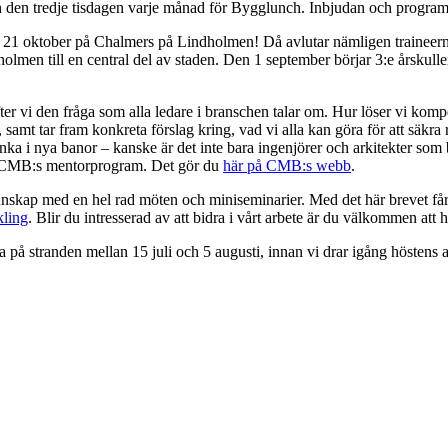
h den tredje tisdagen varje månad för Bygglunch. Inbjudan och program 
21 oktober på Chalmers på Lindholmen! Då avlutar nämligen traineer
lmen till en central del av staden. Den 1 september börjar 3:e årskullen
yfter vi den fråga som alla ledare i branschen talar om. Hur löser vi 
 samt tar fram konkreta förslag kring, vad vi alla kan göra för att säkr
änka i nya banor – kanske är det inte bara ingenjörer och arkitekter so
 i CMB:s mentorprogram. Det gör du
här på CMB:s webb
.
 kunskap med en hel rad möten och miniseminarier. Med det här brevet 
kling
. Blir du intresserad av att bidra i vårt arbete är du välkommen att hö
på stranden mellan 15 juli och 5 augusti, innan vi drar igång höstens ak