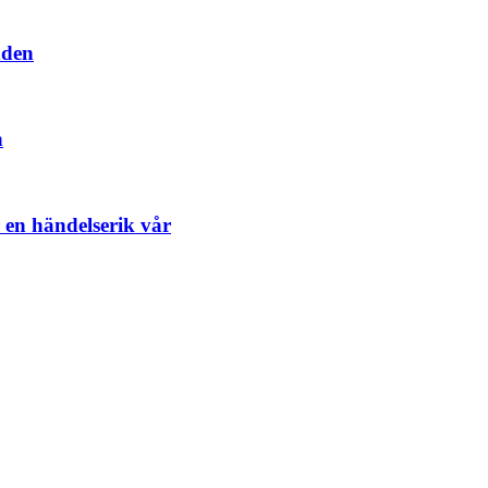
dden
n
en händelserik vår