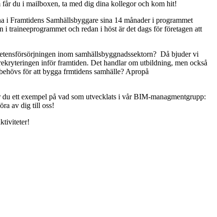
får du i mailboxen, ta med dig dina kollegor och kom hit!
na i Framtidens Samhällsbyggare sina 14 månader i programmet
 i traineeprogrammet och redan i höst är det dags för företagen att
kompetensförsörjningen inom samhällsbyggnadssektorn? Då bjuder vi
a rekryteringen inför framtiden. Det handlar om utbildning, men också
m behövs för att bygga frmtidens samhälle? Apropå
får du ett exempel på vad som utvecklats i vår BIM-managmentgrupp:
ra av dig till oss!
tiviteter!