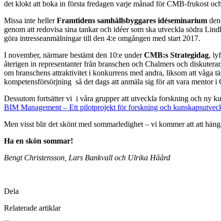
det klokt att boka in första fredagen varje månad för CMB-frukost oc
Missa inte heller
Framtidens samhällsbyggares idéseminarium
den 
genom att redovisa sina tankar och idéer som ska utveckla södra Lindho
göra intresseanmälningar till den 4:e omgången med start 2017.
I november, närmare bestämt den 10:e under
CMB:s Strategidag
, l
återigen in representanter från branschen och Chalmers och diskuterar,
om branschens attraktivitet i konkurrens med andra, liksom att våga t
kompetensförsörjning så det dags att anmäla sig för att vara mentor
Dessutom fortsätter vi i våra grupper att utveckla forskning och ny
BIM Management – Ett pilotprojekt för forskning och kunskapsutvec
Men visst blir det skönt med sommarledighet – vi kommer att att hänga 
Ha en skön sommar!
Bengt Christensson, Lars Bankvall och Ulrika Håård
Dela
Relaterade artiklar