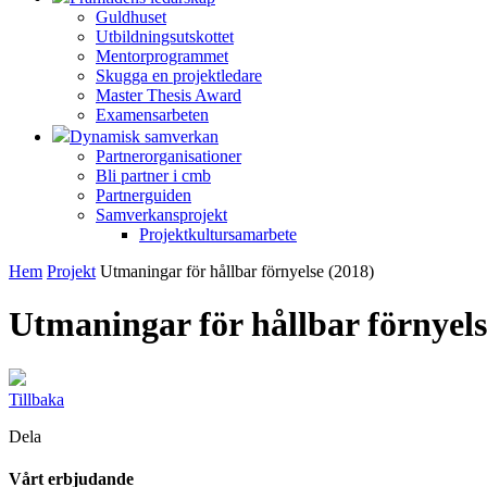
Guldhuset
Utbildningsutskottet
Mentorprogrammet
Skugga en projektledare
Master Thesis Award
Examensarbeten
Dynamisk samverkan
Partnerorganisationer
Bli partner i cmb
Partnerguiden
Samverkansprojekt
Projektkultursamarbete
Hem
Projekt
Utmaningar för hållbar förnyelse (2018)
Utmaningar för hållbar förnyels
Tillbaka
Dela
Vårt erbjudande