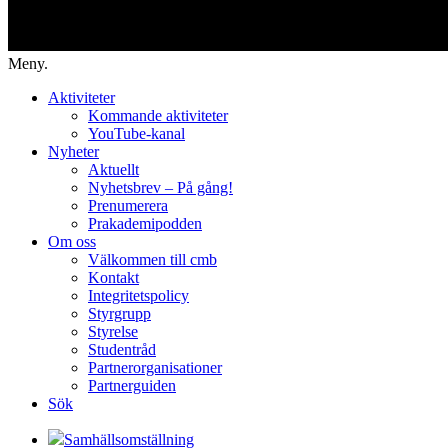
Meny.
Aktiviteter
Kommande aktiviteter
YouTube-kanal
Nyheter
Aktuellt
Nyhetsbrev – På gång!
Prenumerera
Prakademipodden
Om oss
Välkommen till cmb
Kontakt
Integritetspolicy
Styrgrupp
Styrelse
Studentråd
Partnerorganisationer
Partnerguiden
Sök
Samhällsomställning