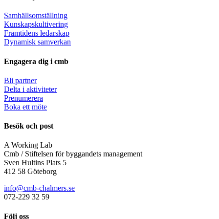
Samhällsomställning
Kunskapskultivering
Framtidens ledarskap
Dynamisk samverkan
Engagera dig i cmb
Bli partner
Delta i aktiviteter
Prenumerera
Boka ett möte
Besök och post
A Working Lab
Cmb / Stiftelsen för byggandets management
Sven Hultins Plats 5
412 58 Göteborg
info@cmb-chalmers.se
072-229 32 59
Följ oss