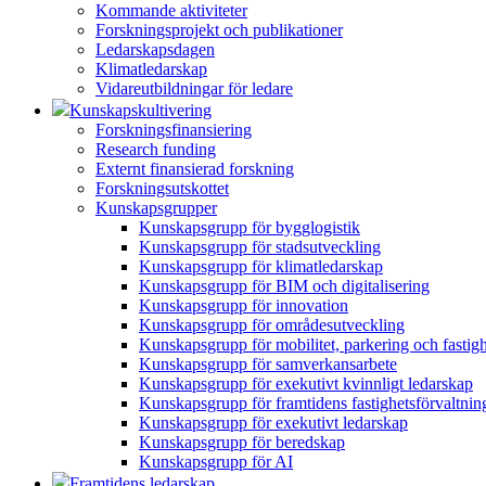
Kommande aktiviteter
Forskningsprojekt och publikationer
Ledarskapsdagen
Klimatledarskap
Vidareutbildningar för ledare
Kunskapskultivering
Forskningsfinansiering
Research funding
Externt finansierad forskning
Forskningsutskottet
Kunskapsgrupper
Kunskapsgrupp för bygglogistik
Kunskapsgrupp för stadsutveckling
Kunskapsgrupp för klimatledarskap
Kunskapsgrupp för BIM och digitalisering
Kunskapsgrupp för innovation
Kunskapsgrupp för områdesutveckling
Kunskapsgrupp för mobilitet, parkering och fastig
Kunskapsgrupp för samverkansarbete
Kunskapsgrupp för exekutivt kvinnligt ledarskap
Kunskapsgrupp för framtidens fastighetsförvaltnin
Kunskapsgrupp för exekutivt ledarskap
Kunskapsgrupp för beredskap
Kunskapsgrupp för AI
Framtidens ledarskap