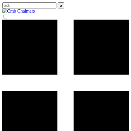
Sök
efter: