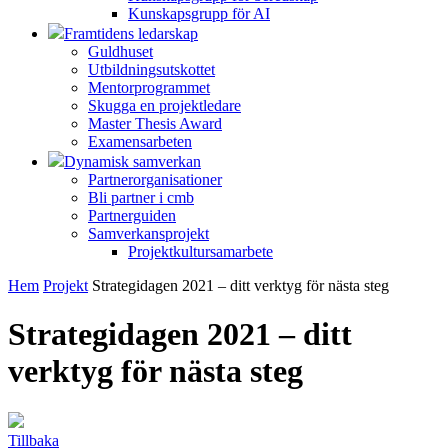
Kunskapsgrupp för AI
Framtidens ledarskap
Guldhuset
Utbildningsutskottet
Mentorprogrammet
Skugga en projektledare
Master Thesis Award
Examensarbeten
Dynamisk samverkan
Partnerorganisationer
Bli partner i cmb
Partnerguiden
Samverkansprojekt
Projektkultursamarbete
Hem
Projekt
Strategidagen 2021 – ditt verktyg för nästa steg
Strategidagen 2021 – ditt
verktyg för nästa steg
Tillbaka