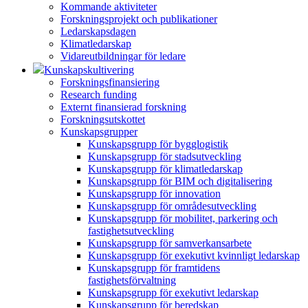
Kommande aktiviteter
Forskningsprojekt och publikationer
Ledarskapsdagen
Klimatledarskap
Vidareutbildningar för ledare
Kunskapskultivering
Forskningsfinansiering
Research funding
Externt finansierad forskning
Forskningsutskottet
Kunskapsgrupper
Kunskapsgrupp för bygglogistik
Kunskapsgrupp för stadsutveckling
Kunskapsgrupp för klimatledarskap
Kunskapsgrupp för BIM och digitalisering
Kunskapsgrupp för innovation
Kunskapsgrupp för områdesutveckling
Kunskapsgrupp för mobilitet, parkering och
fastighetsutveckling
Kunskapsgrupp för samverkansarbete
Kunskapsgrupp för exekutivt kvinnligt ledarskap
Kunskapsgrupp för framtidens
fastighetsförvaltning
Kunskapsgrupp för exekutivt ledarskap
Kunskapsgrupp för beredskap