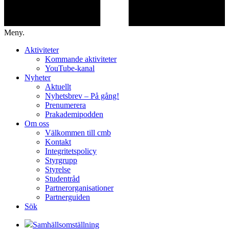
Meny.
Aktiviteter
Kommande aktiviteter
YouTube-kanal
Nyheter
Aktuellt
Nyhetsbrev – På gång!
Prenumerera
Prakademipodden
Om oss
Välkommen till cmb
Kontakt
Integritetspolicy
Styrgrupp
Styrelse
Studentråd
Partnerorganisationer
Partnerguiden
Sök
Samhällsomställning