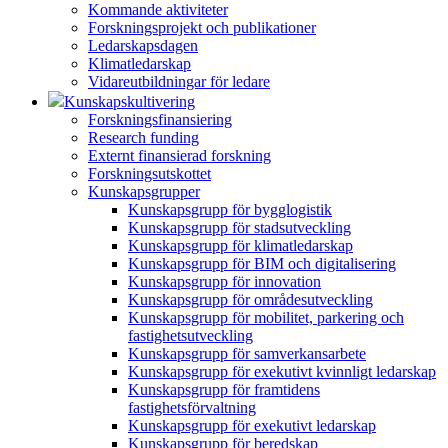
Kommande aktiviteter
Forskningsprojekt och publikationer
Ledarskapsdagen
Klimatledarskap
Vidareutbildningar för ledare
Kunskapskultivering
Forskningsfinansiering
Research funding
Externt finansierad forskning
Forskningsutskottet
Kunskapsgrupper
Kunskapsgrupp för bygglogistik
Kunskapsgrupp för stadsutveckling
Kunskapsgrupp för klimatledarskap
Kunskapsgrupp för BIM och digitalisering
Kunskapsgrupp för innovation
Kunskapsgrupp för områdesutveckling
Kunskapsgrupp för mobilitet, parkering och
fastighetsutveckling
Kunskapsgrupp för samverkansarbete
Kunskapsgrupp för exekutivt kvinnligt ledarskap
Kunskapsgrupp för framtidens
fastighetsförvaltning
Kunskapsgrupp för exekutivt ledarskap
Kunskapsgrupp för beredskap