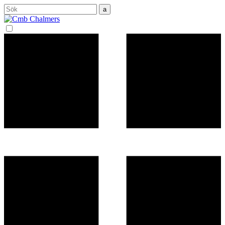
Sök
efter: