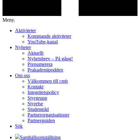
Meny.
Aktiviteter
Kommande aktiviteter
YouTube-kanal
Nyheter
Aktuellt
Nyhetsbrev – På gång!
Prenumerera
Prakademipodden
Om oss
Välkommen till cmb
Kontakt
Integritetspolicy
Styrgrupp
Styrelse
Studentråd
Partnerorganisationer
Partnerguiden
Sök
Samhällsomställning