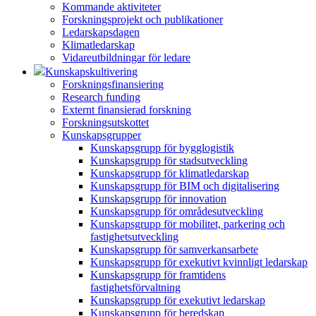
Kommande aktiviteter
Forskningsprojekt och publikationer
Ledarskapsdagen
Klimatledarskap
Vidareutbildningar för ledare
Kunskapskultivering
Forskningsfinansiering
Research funding
Externt finansierad forskning
Forskningsutskottet
Kunskapsgrupper
Kunskapsgrupp för bygglogistik
Kunskapsgrupp för stadsutveckling
Kunskapsgrupp för klimatledarskap
Kunskapsgrupp för BIM och digitalisering
Kunskapsgrupp för innovation
Kunskapsgrupp för områdesutveckling
Kunskapsgrupp för mobilitet, parkering och
fastighetsutveckling
Kunskapsgrupp för samverkansarbete
Kunskapsgrupp för exekutivt kvinnligt ledarskap
Kunskapsgrupp för framtidens
fastighetsförvaltning
Kunskapsgrupp för exekutivt ledarskap
Kunskapsgrupp för beredskap