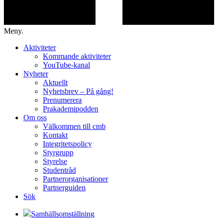
Meny.
Aktiviteter
Kommande aktiviteter
YouTube-kanal
Nyheter
Aktuellt
Nyhetsbrev – På gång!
Prenumerera
Prakademipodden
Om oss
Välkommen till cmb
Kontakt
Integritetspolicy
Styrgrupp
Styrelse
Studentråd
Partnerorganisationer
Partnerguiden
Sök
Samhällsomställning