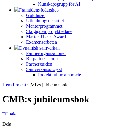
Kunskapsgrupp för AI
Framtidens ledarskap
Guldhuset
Utbildningsutskottet
Mentorprogrammet
Skugga en projektledare
Master Thesis Award
Examensarbeten
Dynamisk samverkan
Partnerorganisationer
Bli partner i cmb
Partnerguiden
Samverkansprojekt
Projektkultursamarbete
Hem
Projekt
CMB:s jubileumsbok
CMB:s jubileumsbok
Tillbaka
Dela