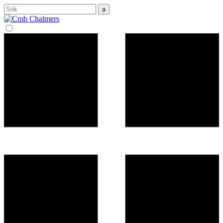
Sök
efter: