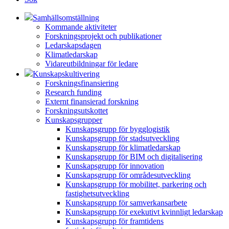
Samhällsomställning
Kommande aktiviteter
Forskningsprojekt och publikationer
Ledarskapsdagen
Klimatledarskap
Vidareutbildningar för ledare
Kunskapskultivering
Forskningsfinansiering
Research funding
Externt finansierad forskning
Forskningsutskottet
Kunskapsgrupper
Kunskapsgrupp för bygglogistik
Kunskapsgrupp för stadsutveckling
Kunskapsgrupp för klimatledarskap
Kunskapsgrupp för BIM och digitalisering
Kunskapsgrupp för innovation
Kunskapsgrupp för områdesutveckling
Kunskapsgrupp för mobilitet, parkering och
fastighetsutveckling
Kunskapsgrupp för samverkansarbete
Kunskapsgrupp för exekutivt kvinnligt ledarskap
Kunskapsgrupp för framtidens