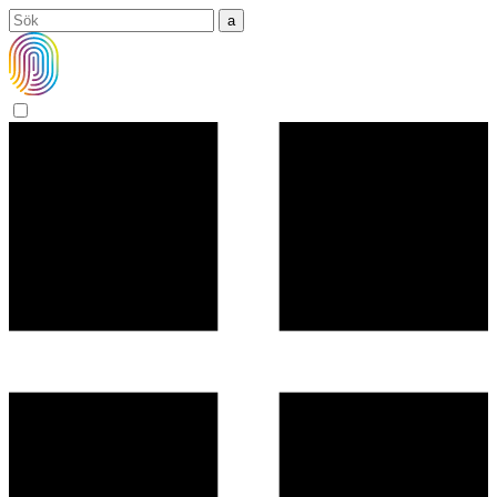
Sök
efter: