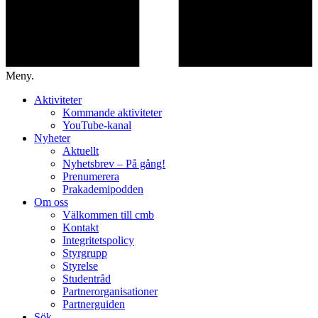
Meny.
Aktiviteter
Kommande aktiviteter
YouTube-kanal
Nyheter
Aktuellt
Nyhetsbrev – På gång!
Prenumerera
Prakademipodden
Om oss
Välkommen till cmb
Kontakt
Integritetspolicy
Styrgrupp
Styrelse
Studentråd
Partnerorganisationer
Partnerguiden
Sök