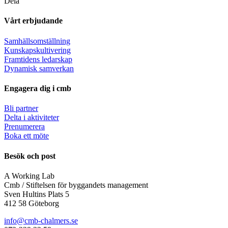
Dela
Vårt erbjudande
Samhällsomställning
Kunskapskultivering
Framtidens ledarskap
Dynamisk samverkan
Engagera dig i cmb
Bli partner
Delta i aktiviteter
Prenumerera
Boka ett möte
Besök och post
A Working Lab
Cmb / Stiftelsen för byggandets management
Sven Hultins Plats 5
412 58 Göteborg
info@cmb-chalmers.se