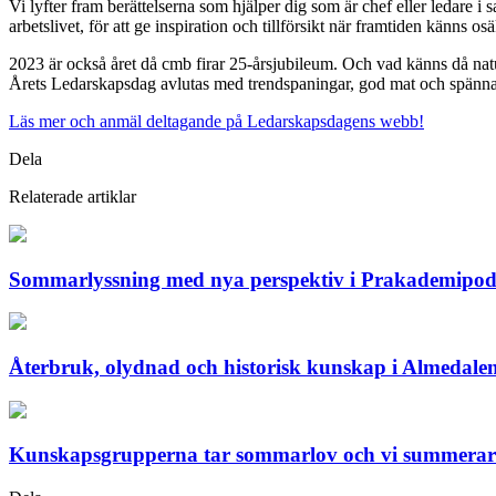
Vi lyfter fram berättelserna som hjälper dig som är chef eller ledare i
arbetslivet, för att ge inspiration och tillförsikt när framtiden känns os
2023 är också året då cmb firar 25-årsjubileum. Och vad känns då natur
Årets Ledarskapsdag avlutas med trendspaningar, god mat och spänna
Läs mer och anmäl deltagande på Ledarskapsdagens webb!
Dela
Relaterade artiklar
Sommarlyssning med nya perspektiv i Prakademipo
Återbruk, olydnad och historisk kunskap i Almedale
Kunskapsgrupperna tar sommarlov och vi summerar 