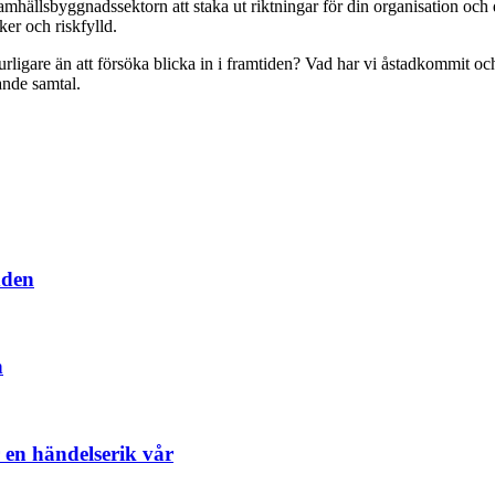
 samhällsbyggnadssektorn att staka ut riktningar för din organisation och
äker och riskfylld.
ligare än att försöka blicka in i framtiden? Vad har vi åstadkommit och 
nde samtal.
dden
n
en händelserik vår