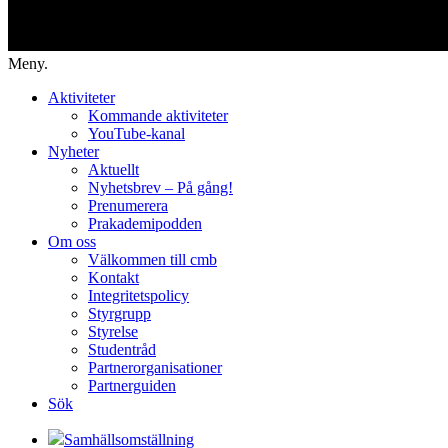
Meny.
Aktiviteter
Kommande aktiviteter
YouTube-kanal
Nyheter
Aktuellt
Nyhetsbrev – På gång!
Prenumerera
Prakademipodden
Om oss
Välkommen till cmb
Kontakt
Integritetspolicy
Styrgrupp
Styrelse
Studentråd
Partnerorganisationer
Partnerguiden
Sök
Samhällsomställning