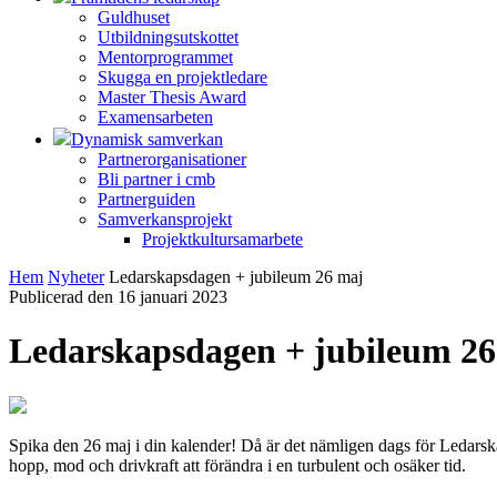
Guldhuset
Utbildningsutskottet
Mentorprogrammet
Skugga en projektledare
Master Thesis Award
Examensarbeten
Dynamisk samverkan
Partnerorganisationer
Bli partner i cmb
Partnerguiden
Samverkansprojekt
Projektkultursamarbete
Hem
Nyheter
Ledarskapsdagen + jubileum 26 maj
Publicerad den 16 januari 2023
Ledarskapsdagen + jubileum 2
Spika den 26 maj i din kalender! Då är det nämligen dags för Ledars
hopp, mod och drivkraft att förändra i en turbulent och osäker tid.