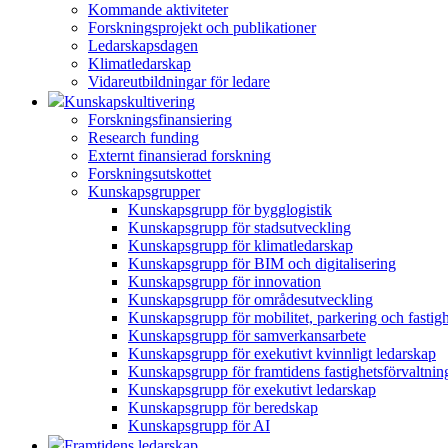
Kommande aktiviteter
Forskningsprojekt och publikationer
Ledarskapsdagen
Klimatledarskap
Vidareutbildningar för ledare
Kunskapskultivering
Forskningsfinansiering
Research funding
Externt finansierad forskning
Forskningsutskottet
Kunskapsgrupper
Kunskapsgrupp för bygglogistik
Kunskapsgrupp för stadsutveckling
Kunskapsgrupp för klimatledarskap
Kunskapsgrupp för BIM och digitalisering
Kunskapsgrupp för innovation
Kunskapsgrupp för områdesutveckling
Kunskapsgrupp för mobilitet, parkering och fastig
Kunskapsgrupp för samverkansarbete
Kunskapsgrupp för exekutivt kvinnligt ledarskap
Kunskapsgrupp för framtidens fastighetsförvaltnin
Kunskapsgrupp för exekutivt ledarskap
Kunskapsgrupp för beredskap
Kunskapsgrupp för AI
Framtidens ledarskap