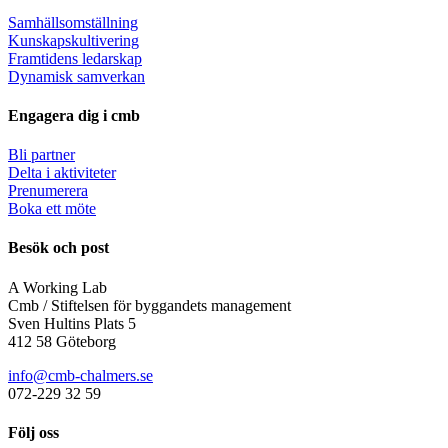
Samhällsomställning
Kunskapskultivering
Framtidens ledarskap
Dynamisk samverkan
Engagera dig i cmb
Bli partner
Delta i aktiviteter
Prenumerera
Boka ett möte
Besök och post
A Working Lab
Cmb / Stiftelsen för byggandets management
Sven Hultins Plats 5
412 58 Göteborg
info@cmb-chalmers.se
072-229 32 59
Följ oss