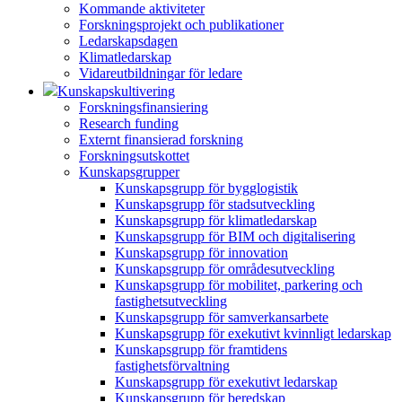
Kommande aktiviteter
Forskningsprojekt och publikationer
Ledarskapsdagen
Klimatledarskap
Vidareutbildningar för ledare
Kunskapskultivering
Forskningsfinansiering
Research funding
Externt finansierad forskning
Forskningsutskottet
Kunskapsgrupper
Kunskapsgrupp för bygglogistik
Kunskapsgrupp för stadsutveckling
Kunskapsgrupp för klimatledarskap
Kunskapsgrupp för BIM och digitalisering
Kunskapsgrupp för innovation
Kunskapsgrupp för områdesutveckling
Kunskapsgrupp för mobilitet, parkering och
fastighetsutveckling
Kunskapsgrupp för samverkansarbete
Kunskapsgrupp för exekutivt kvinnligt ledarskap
Kunskapsgrupp för framtidens
fastighetsförvaltning
Kunskapsgrupp för exekutivt ledarskap
Kunskapsgrupp för beredskap