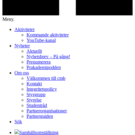
Meny.
Aktiviteter
Kommande aktiviteter
YouTube-kanal
Nyheter
Aktuellt
Nyhetsbrev – På gång!
Prenumerera
Prakademipodden
Om oss
Välkommen till cmb
Kontakt
Integritetspolicy
Styrgrupp
Styrelse
Studentråd
Partnerorganisationer
Partnerguiden
Sök
Samhällsomställning