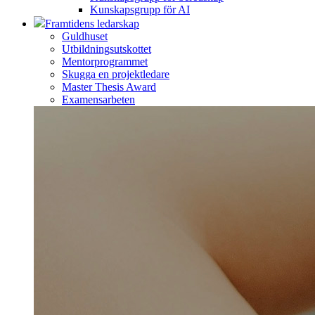
Kunskapsgrupp för AI
Framtidens ledarskap
Guldhuset
Utbildningsutskottet
Mentorprogrammet
Skugga en projektledare
Master Thesis Award
Examensarbeten