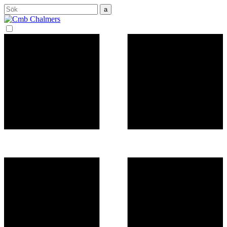
Sök
efter: