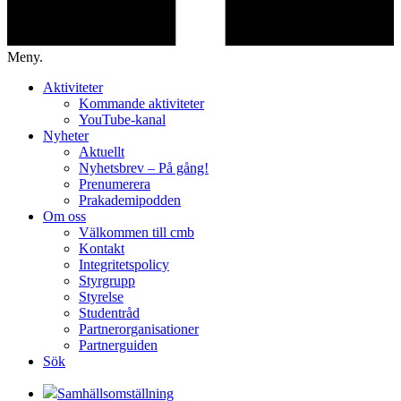
Meny.
Aktiviteter
Kommande aktiviteter
YouTube-kanal
Nyheter
Aktuellt
Nyhetsbrev – På gång!
Prenumerera
Prakademipodden
Om oss
Välkommen till cmb
Kontakt
Integritetspolicy
Styrgrupp
Styrelse
Studentråd
Partnerorganisationer
Partnerguiden
Sök
Samhällsomställning