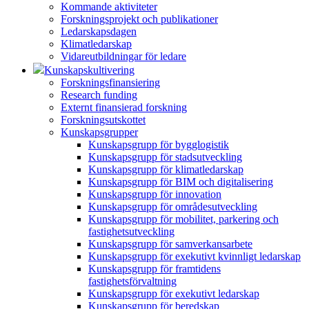
Kommande aktiviteter
Forskningsprojekt och publikationer
Ledarskapsdagen
Klimatledarskap
Vidareutbildningar för ledare
Kunskapskultivering
Forskningsfinansiering
Research funding
Externt finansierad forskning
Forskningsutskottet
Kunskapsgrupper
Kunskapsgrupp för bygglogistik
Kunskapsgrupp för stadsutveckling
Kunskapsgrupp för klimatledarskap
Kunskapsgrupp för BIM och digitalisering
Kunskapsgrupp för innovation
Kunskapsgrupp för områdesutveckling
Kunskapsgrupp för mobilitet, parkering och
fastighetsutveckling
Kunskapsgrupp för samverkansarbete
Kunskapsgrupp för exekutivt kvinnligt ledarskap
Kunskapsgrupp för framtidens
fastighetsförvaltning
Kunskapsgrupp för exekutivt ledarskap
Kunskapsgrupp för beredskap