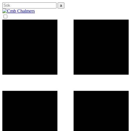
Sök
efter: