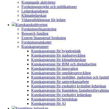
Kommande aktiviteter
Forskningsprojekt och publikationer
Ledarskapsdagen
Klimatledarskap
Vidareutbildningar för ledare
Kunskapskultivering
Forskningsfinansiering
Research funding
Externt finansierad forskning
Forskningsutskottet
Kunskapsgrupper
Kunskapsgrupp för bygglogistik
Kunskapsgrupp för stadsutveckling
Kunskapsgrupp för klimatledarskap
Kunskapsgrupp för BIM och digitalisering
Kunskapsgrupp för innovation
Kunskapsgrupp för områdesutveckling
Kunskapsgrupp för mobilitet, parkering och fastig
Kunskapsgrupp för samverkansarbete
Kunskapsgrupp för exekutivt kvinnligt ledarskap
Kunskapsgrupp för framtidens fastighetsförvaltnin
Kunskapsgrupp för exekutivt ledarskap
Kunskapsgrupp för beredskap
Kunskapsgrupp för AI
Framtidens ledarskap