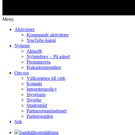
Meny.
Aktiviteter
Kommande aktiviteter
YouTube-kanal
Nyheter
Aktuellt
Nyhetsbrev – På gång!
Prenumerera
Prakademipodden
Om oss
Välkommen till cmb
Kontakt
Integritetspolicy
Styrgrupp
Styrelse
Studentråd
Partnerorganisationer
Partnerguiden
Sök
Samhällsomställning