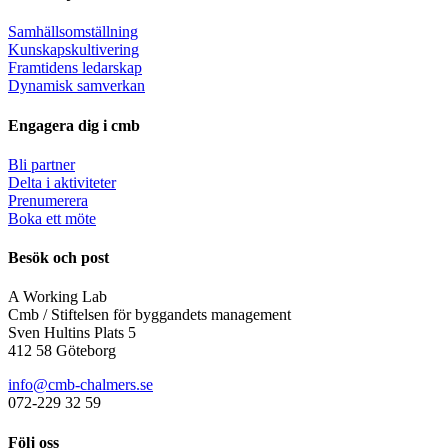
Samhällsomställning
Kunskapskultivering
Framtidens ledarskap
Dynamisk samverkan
Engagera dig i cmb
Bli partner
Delta i aktiviteter
Prenumerera
Boka ett möte
Besök och post
A Working Lab
Cmb / Stiftelsen för byggandets management
Sven Hultins Plats 5
412 58 Göteborg
info@cmb-chalmers.se
072-229 32 59
Följ oss