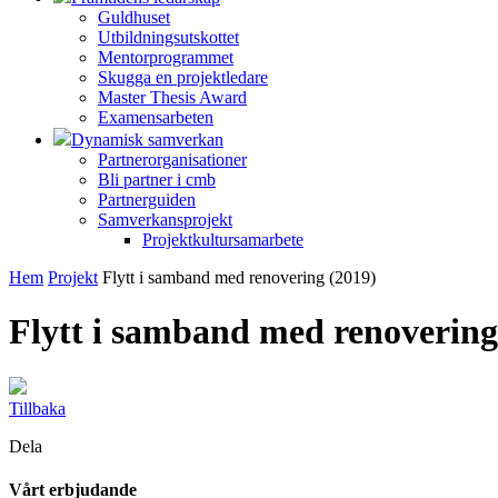
Guldhuset
Utbildningsutskottet
Mentorprogrammet
Skugga en projektledare
Master Thesis Award
Examensarbeten
Dynamisk samverkan
Partnerorganisationer
Bli partner i cmb
Partnerguiden
Samverkansprojekt
Projektkultursamarbete
Hem
Projekt
Flytt i samband med renovering (2019)
Flytt i samband med renovering
Tillbaka
Dela
Vårt erbjudande