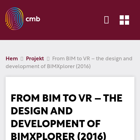
Hem
Projekt
From BIM to VR – the design and
development of BIMXplorer (2016)
FROM BIM TO VR – THE
DESIGN AND
DEVELOPMENT OF
BIMXPLORER (2016)