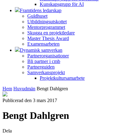
Kunskapsgrupp för AI
Framtidens ledarskap
Guldhuset
Utbildningsutskottet
Mentorprogrammet
Skugga en projektledare
Master Thesis Award
Examensarbeten
Dynamisk samverkan
Partnerorganisationer
Bli partner i cmb
Partnerguiden
Samverkansprojekt
Projektkultursamarbete
Hem
Huvudmän
Bengt Dahlgren
Publicerad den 3 mars 2017
Bengt Dahlgren
Dela