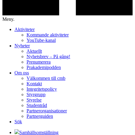
Meny.
Aktiviteter
Kommande aktiviteter
YouTube-kanal
Nyheter
Aktuellt
Nyhetsbrev – På gång!
Prenumerera
Prakademipodden
Om oss
Välkommen till cmb
Kontakt
Integritetspolicy
Styrgrupp
Styrelse
Studentråd
Partnerorganisationer
Partnerguiden
Sök
Samhällsomställning