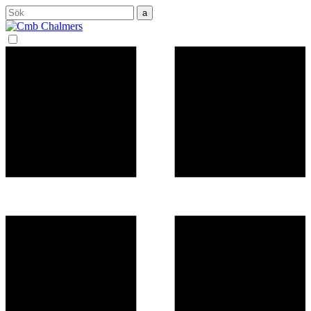
Sök
efter: