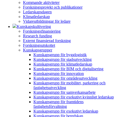
Kommande aktiviteter
Forskningsprojekt och publikationer
Ledarskapsdagen
Klimatledarskap
Vidareutbildningar för ledare
Kunskapskultivering
Forskningsfinansiering
Research funding
Externt finansierad forskning
Forskningsutskottet
Kunskapsgrupper
Kunskapsgrupp för bygglogistik
Kunskapsgrupp för stadsutveckling
Kunskapsgrupp för klimatledarskap
Kunskapsgrupp för BIM och digitalisering
Kunskapsgrupp för innovation
Kunskapsgrupp för områdesutveckling
Kunskapsgrupp för mobilitet, parkering och
fastighetsutveckling
Kunskapsgrupp för samverkansarbete
Kunskapsgrupp för exekutivt kvinnligt ledarskap
Kunskapsgrupp för framtidens
fastighetsförvaltning
Kunskapsgrupp för exekutivt ledarskap
Kunskapsgrupp för beredskap