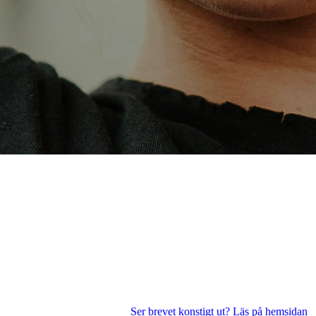
Ser brevet konstigt ut? Läs på hemsidan