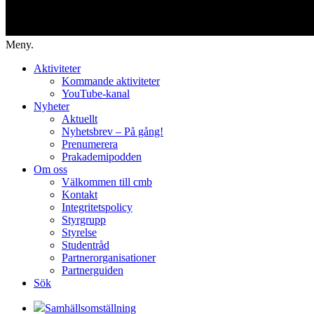
Meny.
Aktiviteter
Kommande aktiviteter
YouTube-kanal
Nyheter
Aktuellt
Nyhetsbrev – På gång!
Prenumerera
Prakademipodden
Om oss
Välkommen till cmb
Kontakt
Integritetspolicy
Styrgrupp
Styrelse
Studentråd
Partnerorganisationer
Partnerguiden
Sök
Samhällsomställning