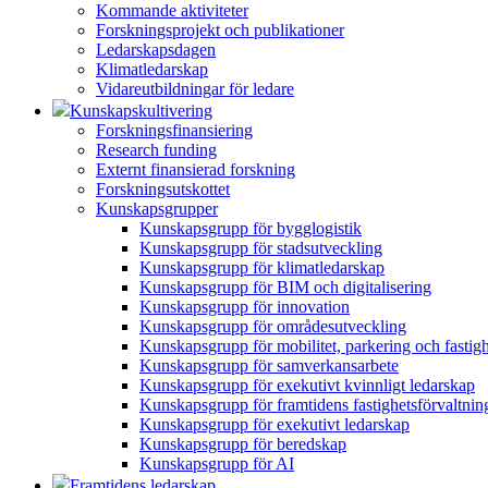
Kommande aktiviteter
Forskningsprojekt och publikationer
Ledarskapsdagen
Klimatledarskap
Vidareutbildningar för ledare
Kunskapskultivering
Forskningsfinansiering
Research funding
Externt finansierad forskning
Forskningsutskottet
Kunskapsgrupper
Kunskapsgrupp för bygglogistik
Kunskapsgrupp för stadsutveckling
Kunskapsgrupp för klimatledarskap
Kunskapsgrupp för BIM och digitalisering
Kunskapsgrupp för innovation
Kunskapsgrupp för områdesutveckling
Kunskapsgrupp för mobilitet, parkering och fastig
Kunskapsgrupp för samverkansarbete
Kunskapsgrupp för exekutivt kvinnligt ledarskap
Kunskapsgrupp för framtidens fastighetsförvaltnin
Kunskapsgrupp för exekutivt ledarskap
Kunskapsgrupp för beredskap
Kunskapsgrupp för AI
Framtidens ledarskap