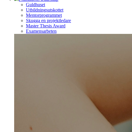
Guldhuset
Utbildningsutskottet
Mentorprogrammet
Skugga en projektledare
Master Thesis Award
Examensarbeten