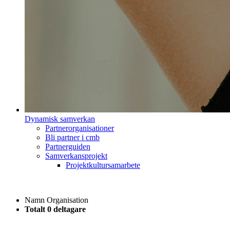
Dynamisk samverkan
Partnerorganisationer
Bli partner i cmb
Partnerguiden
Samverkansprojekt
Projektkultursamarbete
Namn
Organisation
Totalt 0 deltagare