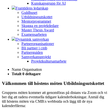
Kunskapsgrupp för AI
Framtidens ledarskap
Guldhuset
Utbildningsutskottet
Mentorprogrammet
Skugga en projektledare
Master Thesis Award
Examensarbeten
Dynamisk samverkan
Partnerorganisationer
Bli partner i cmb
Partnerguiden
Samverkansprojekt
Projektkultursamarbete
Namn
Organisation
Totalt 0 deltagare
Välkommen till höstens möten Utbildningsutskottet
Gruppens möten kommer att genomföras på distans via Zoom och vi
ber dig att radera eventuella tidigare kalenderbokningar. Anmäl dig
till höstens möten via CMB:s webbsida och lägg till de nya
kalenderfilerna: