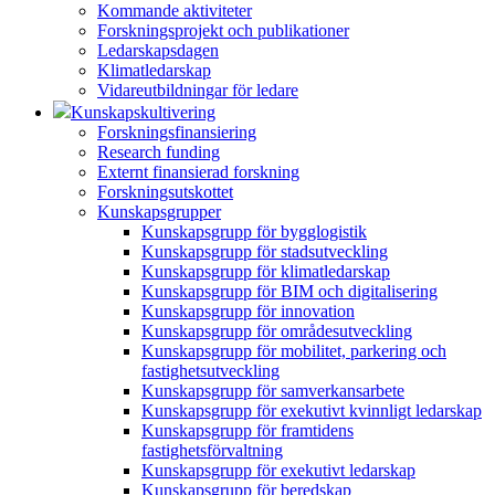
Kommande aktiviteter
Forskningsprojekt och publikationer
Ledarskapsdagen
Klimatledarskap
Vidareutbildningar för ledare
Kunskapskultivering
Forskningsfinansiering
Research funding
Externt finansierad forskning
Forskningsutskottet
Kunskapsgrupper
Kunskapsgrupp för bygglogistik
Kunskapsgrupp för stadsutveckling
Kunskapsgrupp för klimatledarskap
Kunskapsgrupp för BIM och digitalisering
Kunskapsgrupp för innovation
Kunskapsgrupp för områdesutveckling
Kunskapsgrupp för mobilitet, parkering och
fastighetsutveckling
Kunskapsgrupp för samverkansarbete
Kunskapsgrupp för exekutivt kvinnligt ledarskap
Kunskapsgrupp för framtidens
fastighetsförvaltning
Kunskapsgrupp för exekutivt ledarskap
Kunskapsgrupp för beredskap