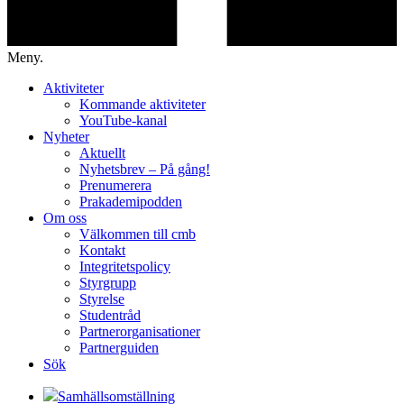
Meny.
Aktiviteter
Kommande aktiviteter
YouTube-kanal
Nyheter
Aktuellt
Nyhetsbrev – På gång!
Prenumerera
Prakademipodden
Om oss
Välkommen till cmb
Kontakt
Integritetspolicy
Styrgrupp
Styrelse
Studentråd
Partnerorganisationer
Partnerguiden
Sök
Samhällsomställning