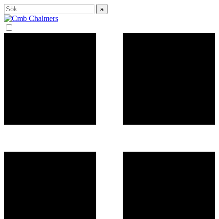
Sök
efter: