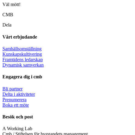
Väl mött!
CMB
Dela
Vårt erbjudande
Samhällsomställning
Kunskapskultivering
Framtidens ledarskap
Dynamisk samverkan
Engagera dig i cmb
Bli partner
Delta i aktiviteter
Prenumerera
Boka ett möte
Besök och post
A Working Lab
Cmb / Stiftelsen för byggandets management