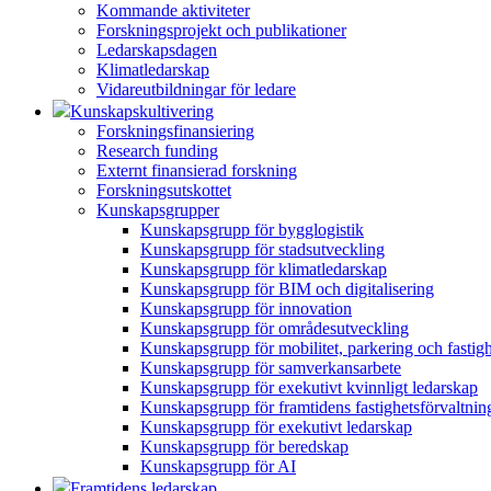
Kommande aktiviteter
Forskningsprojekt och publikationer
Ledarskapsdagen
Klimatledarskap
Vidareutbildningar för ledare
Kunskapskultivering
Forskningsfinansiering
Research funding
Externt finansierad forskning
Forskningsutskottet
Kunskapsgrupper
Kunskapsgrupp för bygglogistik
Kunskapsgrupp för stadsutveckling
Kunskapsgrupp för klimatledarskap
Kunskapsgrupp för BIM och digitalisering
Kunskapsgrupp för innovation
Kunskapsgrupp för områdesutveckling
Kunskapsgrupp för mobilitet, parkering och fastig
Kunskapsgrupp för samverkansarbete
Kunskapsgrupp för exekutivt kvinnligt ledarskap
Kunskapsgrupp för framtidens fastighetsförvaltnin
Kunskapsgrupp för exekutivt ledarskap
Kunskapsgrupp för beredskap
Kunskapsgrupp för AI
Framtidens ledarskap