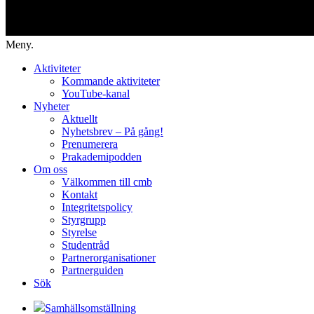
Meny.
Aktiviteter
Kommande aktiviteter
YouTube-kanal
Nyheter
Aktuellt
Nyhetsbrev – På gång!
Prenumerera
Prakademipodden
Om oss
Välkommen till cmb
Kontakt
Integritetspolicy
Styrgrupp
Styrelse
Studentråd
Partnerorganisationer
Partnerguiden
Sök
Samhällsomställning