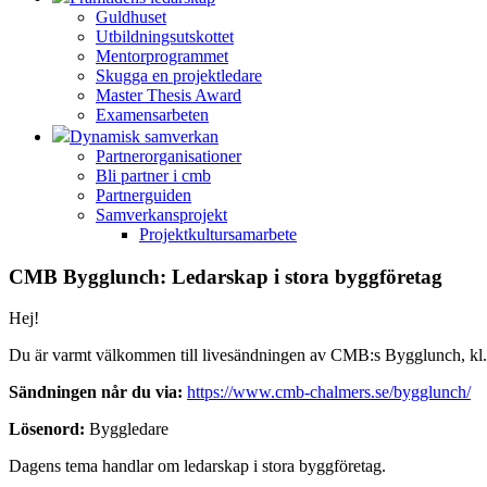
Guldhuset
Utbildningsutskottet
Mentorprogrammet
Skugga en projektledare
Master Thesis Award
Examensarbeten
Dynamisk samverkan
Partnerorganisationer
Bli partner i cmb
Partnerguiden
Samverkansprojekt
Projektkultursamarbete
CMB Bygglunch: Ledarskap i stora byggföretag
Hej!
Du är varmt välkommen till livesändningen av CMB:s Bygglunch, kl. 
Sändningen når du via:
https://www.cmb-chalmers.se/bygglunch/
Lösenord:
Byggledare
Dagens tema handlar om ledarskap i stora byggföretag.