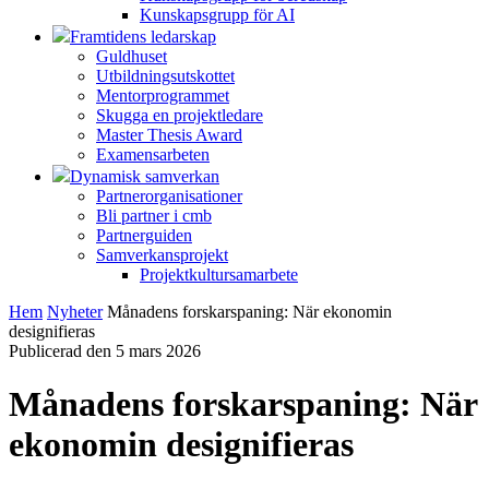
Kunskapsgrupp för AI
Framtidens ledarskap
Guldhuset
Utbildningsutskottet
Mentorprogrammet
Skugga en projektledare
Master Thesis Award
Examensarbeten
Dynamisk samverkan
Partnerorganisationer
Bli partner i cmb
Partnerguiden
Samverkansprojekt
Projektkultursamarbete
Hem
Nyheter
Månadens forskarspaning: När ekonomin
designifieras
Publicerad den 5 mars 2026
Månadens forskarspaning: När
ekonomin designifieras