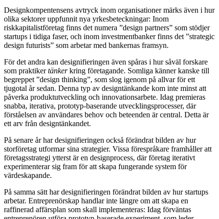
Designkompentensens avtryck inom organisationer märks även i hur
olika sektorer uppfunnit nya yrkesbeteckningar: Inom
riskkapitalistföretag finns det numera ”design partners” som stödjer
startups i tidiga faser, och inom investmentbanker finns det ”strategic
design futurists” som arbetar med bankernas framsyn.
För det andra kan designifieringen även spåras i hur såväl forskare
som praktiker
tänker
kring företagande. Somliga känner kanske till
begreppet ”design thinking”, som slog igenom på allvar för ett
tjugotal år sedan. Denna typ av designtänkande kom inte minst att
påverka produktutveckling och innovationsarbete. Idag premieras
snabba, iterativa, prototyp-baserande utvecklingsprocesser, där
förståelsen av användares behov och beteenden är central. Detta är
ett arv från designtänkandet.
På senare år har designifieringen också förändrat bilden av hur
storföretag utformar sina strategier. Vissa förespråkare framhåller att
företagsstrategi ytterst är en designprocess, där företag iterativt
experimenterar sig fram för att skapa fungerande system för
värdeskapande.
På samma sätt har designifieringen förändrat bilden av hur startups
arbetar. Entreprenörskap handlar inte längre om att skapa en
raffinerad affärsplan som skall implementeras: Idag förväntas
entreprenören utföra prototyp-baserade experiment, som leder