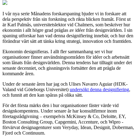
I vår nya serie Månadens forskarspaning bjuder vi in forskare att
dela perspektiv från sin forskning och rikta blicken framåt. Först ut
är Karl Palmås, universitetslektor vid Chalmers, som beskriver hur
ekonomin i allt högre grad präglas av idéer från designvärlden. I sin
spaning utforskar han vad denna designifiering innebär, och hur den
förändrar vårt sätt att tänka kring strategi, innovation och framtiden.
Ekonomin designifieras. I allt fler sammanhang ser vi hur
organisationer finner användningsområden för idéer och arbetssätt
som lånats från designvärlden. Denna tendens har tilltagit under det
senaste decenniet, och gissningsvis fortsätter den att prägla de
kommande åren.
Under de senaste åren har jag och Ulises Navarro Aguiar (HDK-
Valand vid Göteborgs Universitet)
undersökt denna designifiering
,
och funnit att den kan spåras på olika sätt.
För det första märks den i hur organisationer fäster värde vid
designkompentens. Under senare år har konsultfirmor inom
företagsrådgivning – exempelvis McKinsey & Co, Deloitte, EY,
Boston Consulting Group, Capgemini, Accenture, och Wipro -
förvärvat designagenturer som Veryday, Idean, Designit, Doberman,
Fjord och Continuum.