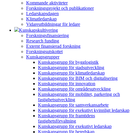
Kommande aktiviteter
Forskningsprojekt och publikationer
Ledarskapsdagen
Klimatledarskap
Vidareutbildningar för ledare
Kunskapskultivering
Forskningsfinansiering
Research funding
Externt finansierad forskning
Forskningsutskottet
Kunskapsgrupper
Kunskapsgrupp för bygglogistik
Kunskapsgrupp för stadsutveckling
Kunskapsgrupp för klimatledarskap
Kunskapsgrupp för BIM och digitalisering
Kunskapsgrupp för innovation
Kunskapsgrupp för områdesutveckling
Kunskapsgrupp för mobilitet, parkering och
fastighetsutveckling
Kunskapsgrupp för samverkansarbete
Kunskapsgrupp för exekutivt kvinnligt ledarskap
Kunskapsgrupp för framtidens
fastighetsförvaltning
Kunskapsgrupp för exekutivt ledarskap
Kunskapsgrupp för beredskap