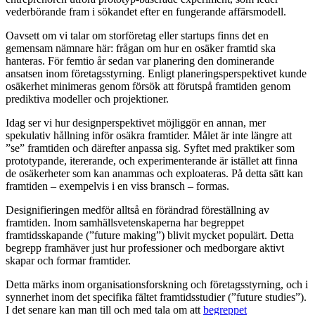
vederbörande fram i sökandet efter en fungerande affärsmodell.
Oavsett om vi talar om storföretag eller startups finns det en
gemensam nämnare här: frågan om hur en osäker framtid ska
hanteras. För femtio år sedan var planering den dominerande
ansatsen inom företagsstyrning. Enligt planeringsperspektivet kunde
osäkerhet minimeras genom försök att förutspå framtiden genom
prediktiva modeller och projektioner.
Idag ser vi hur designperspektivet möjliggör en annan, mer
spekulativ hållning inför osäkra framtider. Målet är inte längre att
”se” framtiden och därefter anpassa sig. Syftet med praktiker som
prototypande, itererande, och experimenterande är istället att finna
de osäkerheter som kan anammas och exploateras. På detta sätt kan
framtiden – exempelvis i en viss bransch – formas.
Designifieringen medför alltså en förändrad föreställning av
framtiden. Inom samhällsvetenskaperna har begreppet
framtidsskapande (”future making”) blivit mycket populärt. Detta
begrepp framhäver just hur professioner och medborgare aktivt
skapar och formar framtider.
Detta märks inom organisationsforskning och företagsstyrning, och i
synnerhet inom det specifika fältet framtidsstudier (”future studies”).
I det senare kan man till och med tala om att
begreppet