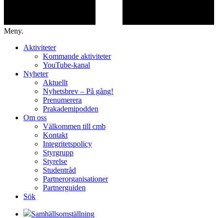
Meny.
Aktiviteter
Kommande aktiviteter
YouTube-kanal
Nyheter
Aktuellt
Nyhetsbrev – På gång!
Prenumerera
Prakademipodden
Om oss
Välkommen till cmb
Kontakt
Integritetspolicy
Styrgrupp
Styrelse
Studentråd
Partnerorganisationer
Partnerguiden
Sök
Samhällsomställning