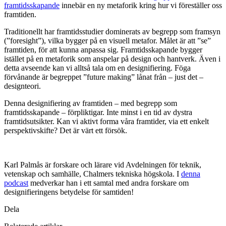
framtidsskapande
innebär en ny metaforik kring hur vi föreställer oss
framtiden.
Traditionellt har framtidsstudier dominerats av begrepp som framsyn
(”foresight”), vilka bygger på en visuell metafor. Målet är att ”se”
framtiden, för att kunna anpassa sig. Framtidsskapande bygger
istället på en metaforik som anspelar på design och hantverk. Även i
detta avseende kan vi alltså tala om en designifiering. Föga
förvånande är begreppet ”future making” lånat från – just det –
designteori.
Denna designifiering av framtiden – med begrepp som
framtidsskapande – förpliktigar. Inte minst i en tid av dystra
framtidsutsikter. Kan vi aktivt forma våra framtider, via ett enkelt
perspektivskifte? Det är värt ett försök.
Karl Palmås är forskare och lärare vid Avdelningen för teknik,
vetenskap och samhälle, Chalmers tekniska högskola. I
denna
podcast
medverkar han i ett samtal med andra forskare om
designifieringens betydelse för samtiden!
Dela