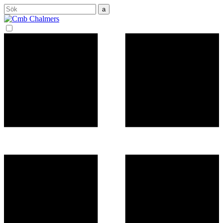
Sök
efter: