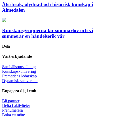
Återbruk, olydnad och historisk kunskap i
Almedalen
Kunskapsgrupperna tar sommarlov och vi
summerar en händelserik vår
Dela
Vårt erbjudande
Samhällsomställning
Kunskapskultivering
Framtidens ledarskap
Dynamisk samverkan
Engagera dig i cmb
Bli partner
Delta i aktiviteter
Prenumerera
Boka ett möte