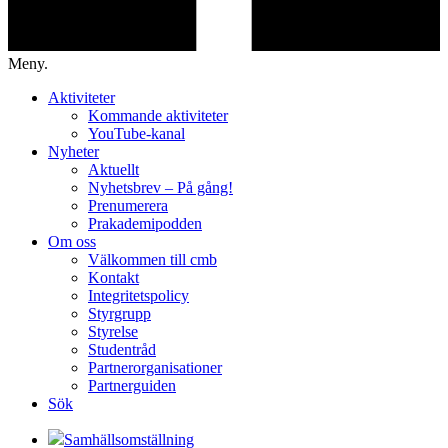
Meny.
Aktiviteter
Kommande aktiviteter
YouTube-kanal
Nyheter
Aktuellt
Nyhetsbrev – På gång!
Prenumerera
Prakademipodden
Om oss
Välkommen till cmb
Kontakt
Integritetspolicy
Styrgrupp
Styrelse
Studentråd
Partnerorganisationer
Partnerguiden
Sök
Samhällsomställning