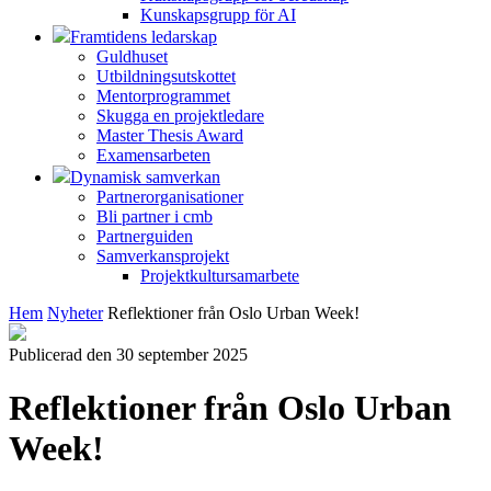
Kunskapsgrupp för AI
Framtidens ledarskap
Guldhuset
Utbildningsutskottet
Mentorprogrammet
Skugga en projektledare
Master Thesis Award
Examensarbeten
Dynamisk samverkan
Partnerorganisationer
Bli partner i cmb
Partnerguiden
Samverkansprojekt
Projektkultursamarbete
Hem
Nyheter
Reflektioner från Oslo Urban Week!
Publicerad den 30 september 2025
Reflektioner från Oslo Urban
Week!