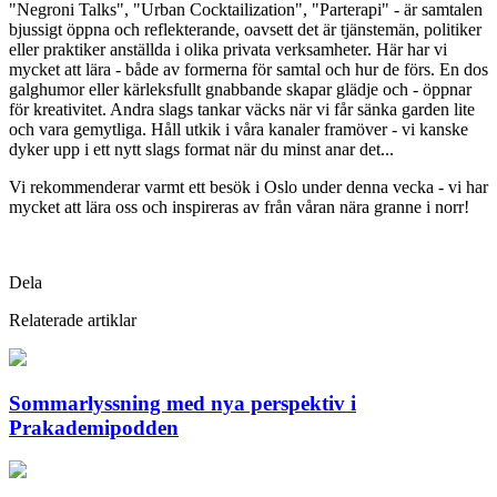
"Negroni Talks", "Urban Cocktailization", "Parterapi" - är samtalen
bjussigt öppna och reflekterande, oavsett det är tjänstemän, politiker
eller praktiker anställda i olika privata verksamheter. Här har vi
mycket att lära - både av formerna för samtal och hur de förs. En dos
galghumor eller kärleksfullt gnabbande skapar glädje och - öppnar
för kreativitet. Andra slags tankar väcks när vi får sänka garden lite
och vara gemytliga. Håll utkik i våra kanaler framöver - vi kanske
dyker upp i ett nytt slags format när du minst anar det...
Vi rekommenderar varmt ett besök i Oslo under denna vecka - vi har
mycket att lära oss och inspireras av från våran nära granne i norr!
Dela
Relaterade artiklar
Sommarlyssning med nya perspektiv i
Prakademipodden