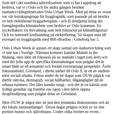
Som del i det nordiska nätverksarbete som vi har i uppdrag att
bedriva, var vi i Oslo och för andra gången besökte
stadsutevcklingsfestivalen Oslo Urban Week. Med på delar av resan
var vår kunskapsgrupp för bygglogistik, som passade på att besöka
en helt elektifierad byggarbetsplats - och få detaljerna kring det
framgångsrika klimatarbete som bedrivs av Oslo kommun. En
nyckelfaktor: en förvaltning som helt fokuserar på klimatfrågorna!
Och en nationell kraftsamling på elektrifiering. Så skapar man till
exempel en bygglogistik med 800 elfordon - Göteborg har 5.
Oslo Urban Week är annars ett slags samtal om stadsutveckling som
vi inte har i Sverige. Närmast kommer kanske Malmö in the
Making, men idén att fokusera på en stadsdel i taget (om året) och
med det lyfta upp de specifika förutsättningar som präglar det är
smart både ur ett tematiskt och förstås evenmässigt perspektiv. Årets
fokusstadsdel, Grönland, i direkt närhet till Oslo S, är ett av stadens
mest socialt utsatta. Fokus under de tre dagar som OUW pågick var
därför rättvisa, demografi, social hållbarhet, tillgänglighet till de
urbana rummen. Det låter kanske tungt - och det är en känsla som
tydligt gestaltar sig framför ens ögon i den tidvis öppna
drogförsäljning som präglar delar av Grönland.
Men OUW är något mer än just den tematiska diskussionen och än
det lokala sammanhanget. Dessa dagar präglas också av en stor
portion humor och självdistans. Under olika former av event -