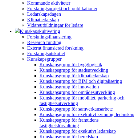
Kommande aktiviteter
Forskningsprojekt och publikationer
Ledarskapsdagen
Klimatledarskap
Vidareutbildningar för ledare
Kunskapskultivering
Forskningsfinansiering
Research funding
Externt finansierad forskning
Forskningsutskottet
Kunskapsgrupper
Kunskapsgrupp för bygglogistik
Kunskapsgrupp för stadsutveckling
Kunskapsgrupp för klimatledarskap
Kunskapsgrupp för BIM och digitalisering
Kunskapsgrupp för innovation
Kunskapsgrupp för områdesutveckling
Kunskapsgrupp för mobilitet, parkering och
fastighetsutveckling
Kunskapsgrupp för samverkansarbete
Kunskapsgrupp för exekutivt kvinnligt ledarskap
Kunskapsgrupp för framtidens
fastighetsförvaltning
Kunskapsgrupp för exekutivt ledarskap
Kunskapsgrupp för beredskap