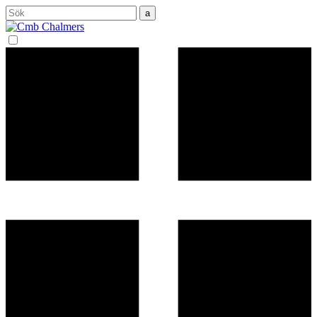
Sök
efter: