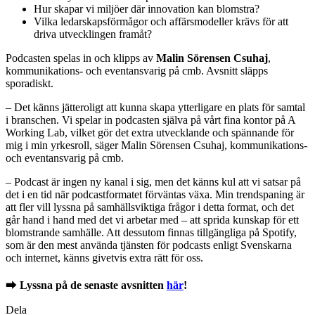
Hur skapar vi miljöer där innovation kan blomstra?
Vilka ledarskapsförmågor och affärsmodeller krävs för att
driva utvecklingen framåt?
Podcasten spelas in och klipps av
Malin Sörensen Csuhaj
,
kommunikations- och eventansvarig på cmb. Avsnitt släpps
sporadiskt.
– Det känns jätteroligt att kunna skapa ytterligare en plats för samtal
i branschen. Vi spelar in podcasten själva på vårt fina kontor på A
Working Lab, vilket gör det extra utvecklande och spännande för
mig i min yrkesroll, säger Malin Sörensen Csuhaj, kommunikations-
och eventansvarig på cmb.
– Podcast är ingen ny kanal i sig, men det känns kul att vi satsar på
det i en tid när podcastformatet förväntas växa. Min trendspaning är
att fler vill lyssna på samhällsviktiga frågor i detta format, och det
går hand i hand med det vi arbetar med – att sprida kunskap för ett
blomstrande samhälle. Att dessutom finnas tillgängliga på Spotify,
som är den mest använda tjänsten för podcasts enligt Svenskarna
och internet, känns givetvis extra rätt för oss.
⮕
Lyssna på de senaste avsnitten
här
!
Dela