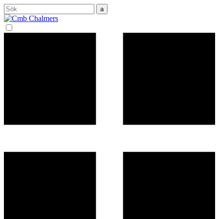
Sök
efter: