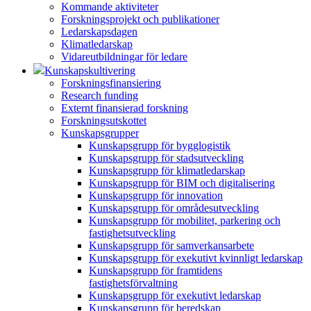
Kommande aktiviteter
Forskningsprojekt och publikationer
Ledarskapsdagen
Klimatledarskap
Vidareutbildningar för ledare
Kunskapskultivering
Forskningsfinansiering
Research funding
Externt finansierad forskning
Forskningsutskottet
Kunskapsgrupper
Kunskapsgrupp för bygglogistik
Kunskapsgrupp för stadsutveckling
Kunskapsgrupp för klimatledarskap
Kunskapsgrupp för BIM och digitalisering
Kunskapsgrupp för innovation
Kunskapsgrupp för områdesutveckling
Kunskapsgrupp för mobilitet, parkering och
fastighetsutveckling
Kunskapsgrupp för samverkansarbete
Kunskapsgrupp för exekutivt kvinnligt ledarskap
Kunskapsgrupp för framtidens
fastighetsförvaltning
Kunskapsgrupp för exekutivt ledarskap
Kunskapsgrupp för beredskap