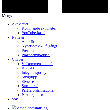
Meny.
Aktiviteter
Kommande aktiviteter
YouTube-kanal
Nyheter
Aktuellt
Nyhetsbrev – På gång!
Prenumerera
Prakademipodden
Om oss
Välkommen till cmb
Kontakt
Integritetspolicy
Styrgrupp
Styrelse
Studentråd
Partnerorganisationer
Partnerguiden
Sök
Samhällsomställning