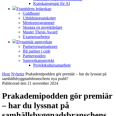
Kunskapsgrupp för AI
Framtidens ledarskap
Guldhuset
Utbildningsutskottet
Mentorprogrammet
Skugga en projektledare
Master Thesis Award
Examensarbeten
Dynamisk samverkan
Partnerorganisationer
Bli partner i cmb
Partnerguiden
Samverkansprojekt
Projektkultursamarbete
Hem
Nyheter
Prakademipodden gör premiär – har du lyssnat på
samhällsbyggnadsbranschens nya podd?
Publicerad den 21 november 2024
Prakademipodden gör premiär
– har du lyssnat på
samhällsbyggnadsbranschens