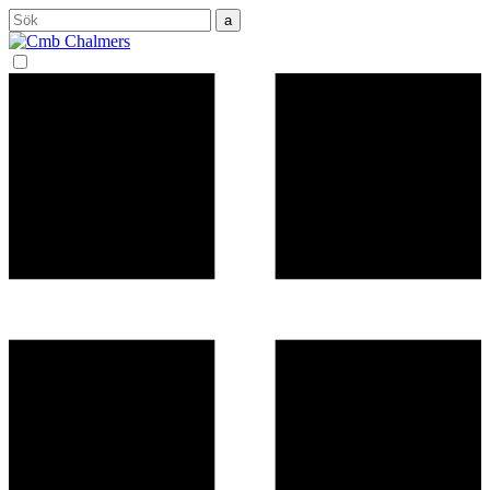
Sök
efter: