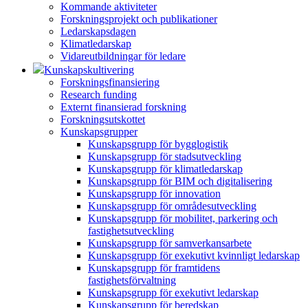
Kommande aktiviteter
Forskningsprojekt och publikationer
Ledarskapsdagen
Klimatledarskap
Vidareutbildningar för ledare
Kunskapskultivering
Forskningsfinansiering
Research funding
Externt finansierad forskning
Forskningsutskottet
Kunskapsgrupper
Kunskapsgrupp för bygglogistik
Kunskapsgrupp för stadsutveckling
Kunskapsgrupp för klimatledarskap
Kunskapsgrupp för BIM och digitalisering
Kunskapsgrupp för innovation
Kunskapsgrupp för områdesutveckling
Kunskapsgrupp för mobilitet, parkering och
fastighetsutveckling
Kunskapsgrupp för samverkansarbete
Kunskapsgrupp för exekutivt kvinnligt ledarskap
Kunskapsgrupp för framtidens
fastighetsförvaltning
Kunskapsgrupp för exekutivt ledarskap
Kunskapsgrupp för beredskap