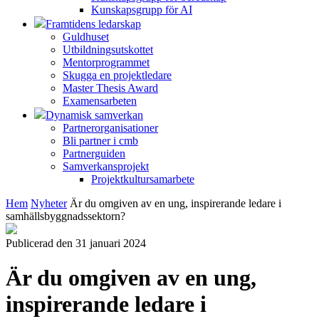
Kunskapsgrupp för AI
Framtidens ledarskap
Guldhuset
Utbildningsutskottet
Mentorprogrammet
Skugga en projektledare
Master Thesis Award
Examensarbeten
Dynamisk samverkan
Partnerorganisationer
Bli partner i cmb
Partnerguiden
Samverkansprojekt
Projektkultursamarbete
Hem
Nyheter
Är du omgiven av en ung, inspirerande ledare i
samhällsbyggnadssektorn?
Publicerad den 31 januari 2024
Är du omgiven av en ung,
inspirerande ledare i