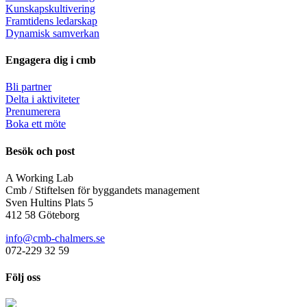
Kunskapskultivering
Framtidens ledarskap
Dynamisk samverkan
Engagera dig i cmb
Bli partner
Delta i aktiviteter
Prenumerera
Boka ett möte
Besök och post
A Working Lab
Cmb / Stiftelsen för byggandets management
Sven Hultins Plats 5
412 58 Göteborg
info@cmb-chalmers.se
072-229 32 59
Följ oss