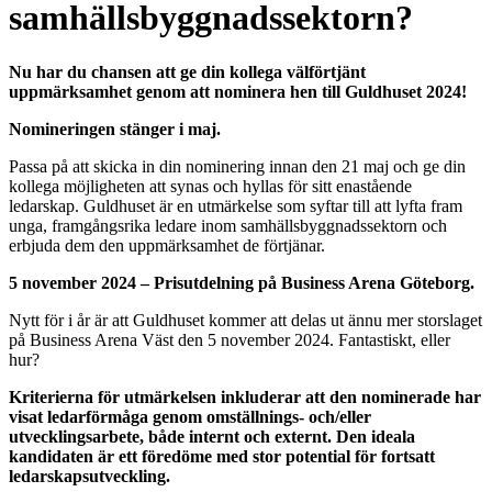
samhällsbyggnadssektorn?
Nu har du chansen att ge din kollega välförtjänt
uppmärksamhet genom att nominera hen till Guldhuset 2024!
Nomineringen stänger i maj.
Passa på att skicka in din nominering innan den 21 maj och ge din
kollega möjligheten att synas och hyllas för sitt enastående
ledarskap. Guldhuset är en utmärkelse som syftar till att lyfta fram
unga, framgångsrika ledare inom samhällsbyggnadssektorn och
erbjuda dem den uppmärksamhet de förtjänar.
5 november 2024 – Prisutdelning på Business Arena Göteborg.
Nytt för i år är att Guldhuset kommer att delas ut ännu mer storslaget
på Business Arena Väst den 5 november 2024. Fantastiskt, eller
hur?
Kriterierna för utmärkelsen inkluderar att den nominerade har
visat ledarförmåga genom omställnings- och/eller
utvecklingsarbete, både internt och externt. Den ideala
kandidaten är ett föredöme med stor potential för fortsatt
ledarskapsutveckling.