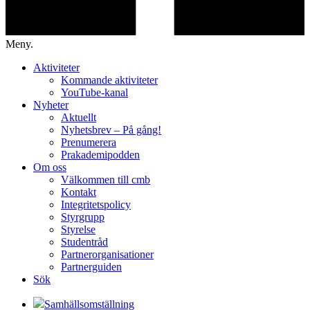
Meny.
Aktiviteter
Kommande aktiviteter
YouTube-kanal
Nyheter
Aktuellt
Nyhetsbrev – På gång!
Prenumerera
Prakademipodden
Om oss
Välkommen till cmb
Kontakt
Integritetspolicy
Styrgrupp
Styrelse
Studentråd
Partnerorganisationer
Partnerguiden
Sök
Samhällsomställning