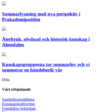
Sommarlyssning med nya perspektiv i
Prakademipodden
Återbruk, olydnad och historisk kunskap i
Almedalen
Kunskapsgrupperna tar sommarlov och vi
summerar en händelserik vår
Dela
Vårt erbjudande
Samhällsomställning
Kunskapskultivering
Framtidens ledarskap