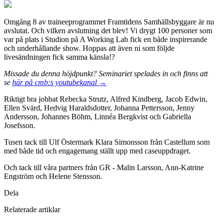
Omgång 8 av traineeprogrammet Framtidens Samhällsbyggare är nu
avslutat. Och vilken avslutning det blev! Vi drygt 100 personer som
var på plats i Studion på A Working Lab fick en både inspirerande
och underhållande show. Hoppas att även ni som följde
livesändningen fick samma känsla!?
Missade du denna höjdpunkt? Seminariet spelades in och finns att
se
här på cmb:s youtubekanal →
Riktigt bra jobbat Rebecka Strutz, Alfred Kindberg, Jacob Edwin,
Ellen Svärd, Hedvig Haraldsdotter, Johanna Pettersson, Jenny
Andersson, Johannes Böhm, Linnéa Bergkvist och Gabriella
Josefsson.
Tusen tack till Ulf Östermark Klara Simonsson från Castellum som
med både tid och engagemang ställt upp med caseuppdraget.
Och tack till våra partners från GR - Malin Larsson, Ann-Katrine
Engström och Helene Stensson.
Dela
Relaterade artiklar