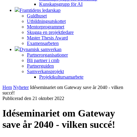
Kunskapsgrupp för AI
Framtidens ledarskap
Guldhuset
Utbildningsutskottet
Mentorprogrammet
Skugga en projektledare
Master Thesis Award
Examensarbeten
Dynamisk samverkan
Partnerorganisationer
Bli partner i cmb
Partnerguiden
Samverkansprojekt
Projektkultursamarbete
Hem
Nyheter
Idéseminariet om Gateway save år 2040 - vilken
succé!
Publicerad den 21 oktober 2022
Idéseminariet om Gateway
save år 2040 - vilken succé!