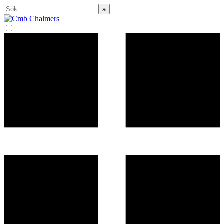
Sök
efter: