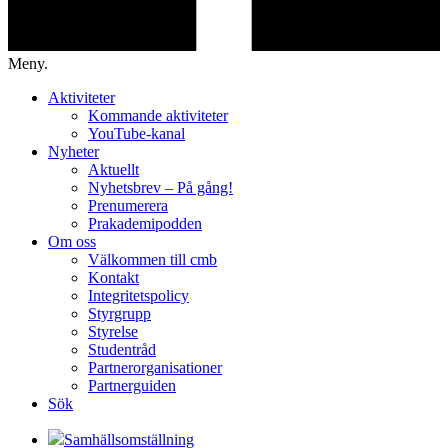
Meny.
Aktiviteter
Kommande aktiviteter
YouTube-kanal
Nyheter
Aktuellt
Nyhetsbrev – På gång!
Prenumerera
Prakademipodden
Om oss
Välkommen till cmb
Kontakt
Integritetspolicy
Styrgrupp
Styrelse
Studentråd
Partnerorganisationer
Partnerguiden
Sök
Samhällsomställning