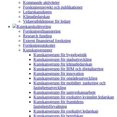
Kommande aktiviteter
Forskningsprojekt och publikationer
Ledarskapsdagen
Klimatledarskap
Vidareutbildningar för ledare
Kunskapskultivering
Forskningsfinansiering
Research funding
Externt finansierad forskning
Forskningsutskottet
Kunskapsgrupper
Kunskapsgrupp för bygglogistik
Kunskapsgrupp för stadsutveckling
Kunskapsgrupp för klimatledarskap
Kunskapsgrupp för BIM och digitalisering
Kunskapsgrupp för innovation
Kunskapsgrupp för områdesutveckling
Kunskapsgrupp för mobilitet, parkering och
fastighetsutveckling
Kunskapsgrupp för samverkansarbete
Kunskapsgrupp för exekutivt kvinnligt ledarskap
Kunskapsgrupp för framtidens
fastighetsförvaltning
Kunskapsgrupp för exekutivt ledarskap
Kunskapsgrupp för beredskap