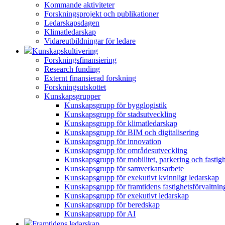
Kommande aktiviteter
Forskningsprojekt och publikationer
Ledarskapsdagen
Klimatledarskap
Vidareutbildningar för ledare
Kunskapskultivering
Forskningsfinansiering
Research funding
Externt finansierad forskning
Forskningsutskottet
Kunskapsgrupper
Kunskapsgrupp för bygglogistik
Kunskapsgrupp för stadsutveckling
Kunskapsgrupp för klimatledarskap
Kunskapsgrupp för BIM och digitalisering
Kunskapsgrupp för innovation
Kunskapsgrupp för områdesutveckling
Kunskapsgrupp för mobilitet, parkering och fastig
Kunskapsgrupp för samverkansarbete
Kunskapsgrupp för exekutivt kvinnligt ledarskap
Kunskapsgrupp för framtidens fastighetsförvaltnin
Kunskapsgrupp för exekutivt ledarskap
Kunskapsgrupp för beredskap
Kunskapsgrupp för AI
Framtidens ledarskap