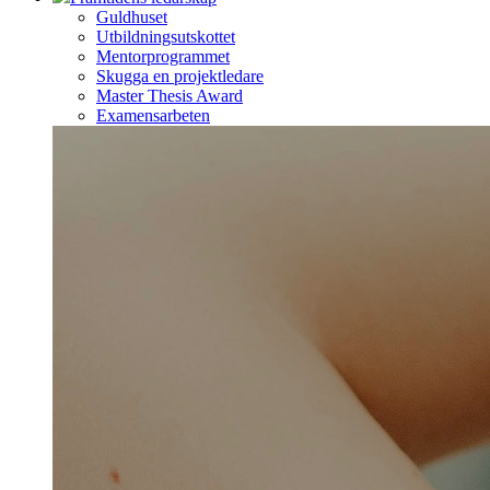
Guldhuset
Utbildningsutskottet
Mentorprogrammet
Skugga en projektledare
Master Thesis Award
Examensarbeten