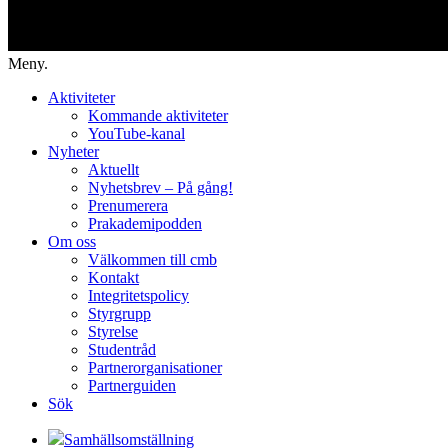
Meny.
Aktiviteter
Kommande aktiviteter
YouTube-kanal
Nyheter
Aktuellt
Nyhetsbrev – På gång!
Prenumerera
Prakademipodden
Om oss
Välkommen till cmb
Kontakt
Integritetspolicy
Styrgrupp
Styrelse
Studentråd
Partnerorganisationer
Partnerguiden
Sök
Samhällsomställning