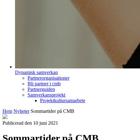
Dynamisk samverkan
Partnerorganisationer
Bli partner i cmb
Partnerguiden
Samverkansprojekt
Projektkultursamarbete
Hem
Nyheter
Sommartider på CMB
Publicerad den 10 juni 2021
Sommartider på CMB