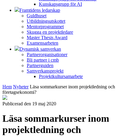
Kunskapsgrupp för AI
Framtidens ledarskap
Guldhuset
Utbildningsutskottet
Mentorprogrammet
Skugga en projektledare
Master Thesis Award
Examensarbeten
Dynamisk samverkan
Partnerorganisationer
Bli partner i cmb
Partnerguiden
Samverkansprojekt
Projektkultursamarbete
Hem
Nyheter
Läsa sommarkurser inom projektledning och
företagsekonomi?
Publicerad den 19 maj 2020
Läsa sommarkurser inom
projektledning och