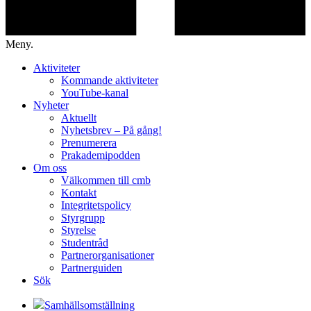
Meny.
Aktiviteter
Kommande aktiviteter
YouTube-kanal
Nyheter
Aktuellt
Nyhetsbrev – På gång!
Prenumerera
Prakademipodden
Om oss
Välkommen till cmb
Kontakt
Integritetspolicy
Styrgrupp
Styrelse
Studentråd
Partnerorganisationer
Partnerguiden
Sök
Samhällsomställning