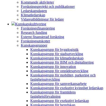
Kommande aktiviteter
Forskningsprojekt och publikationer
Ledarskapsdagen
Klimatledarskap
Vidareutbildningar för ledare
Kunskapskultivering
Forskningsfinansiering
Research funding
Externt finansierad forskning
Forskningsutskottet
Kunskapsgrupper
Kunskapsgrupp för bygglogistik
Kunskapsgrupp för stadsutveckling
Kunskapsgrupp för klimatledarskap
Kunskapsgrupp för BIM och digitalisering
Kunskapsgrupp för innovation
Kunskapsgrupp för områdesutveckling
Kunskapsgrupp för mobilitet, parkering och
fastighetsutveckling
Kunskapsgrupp för samverkansarbete
Kunskapsgrupp för exekutivt kvinnligt ledarskap
Kunskapsgrupp för framtidens
fastighetsförvaltning
Kunskapsgrupp för exekutivt ledarskap
Kunskapsgrupp för beredskap