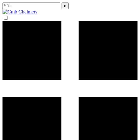
Sök
efter: