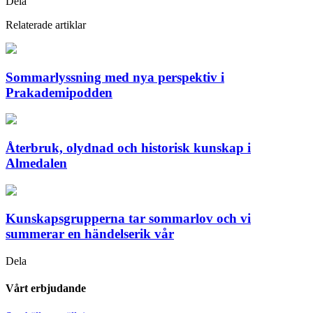
Dela
Relaterade artiklar
Sommarlyssning med nya perspektiv i
Prakademipodden
Återbruk, olydnad och historisk kunskap i
Almedalen
Kunskapsgrupperna tar sommarlov och vi
summerar en händelserik vår
Dela
Vårt erbjudande