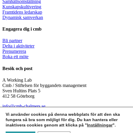
Samhällsomställning
Kunskapskultivering
Framtidens ledarskap
Dynamisk samverkan
Engagera dig i cmb
Bli partner
Delta i aktiviteter
Prenumerera
Boka ett möte
Besök och post
A Working Lab
Cmb / Stiftelsen för byggandets management
Sven Hultins Plats 5
412 58 Göteborg
info@cmb-chalmers.se
072-229 32 59
Vi använder cookies på denna webbplats för att den ska
fungera så bra som möjligt för dig. Du kan hantera eller
Följ oss
inaktivera cookies genom att klicka på "
Inställningar
".