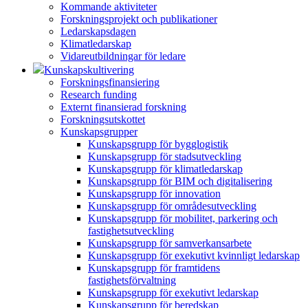
Kommande aktiviteter
Forskningsprojekt och publikationer
Ledarskapsdagen
Klimatledarskap
Vidareutbildningar för ledare
Kunskapskultivering
Forskningsfinansiering
Research funding
Externt finansierad forskning
Forskningsutskottet
Kunskapsgrupper
Kunskapsgrupp för bygglogistik
Kunskapsgrupp för stadsutveckling
Kunskapsgrupp för klimatledarskap
Kunskapsgrupp för BIM och digitalisering
Kunskapsgrupp för innovation
Kunskapsgrupp för områdesutveckling
Kunskapsgrupp för mobilitet, parkering och
fastighetsutveckling
Kunskapsgrupp för samverkansarbete
Kunskapsgrupp för exekutivt kvinnligt ledarskap
Kunskapsgrupp för framtidens
fastighetsförvaltning
Kunskapsgrupp för exekutivt ledarskap
Kunskapsgrupp för beredskap