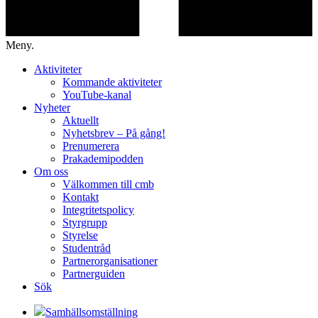
Meny.
Aktiviteter
Kommande aktiviteter
YouTube-kanal
Nyheter
Aktuellt
Nyhetsbrev – På gång!
Prenumerera
Prakademipodden
Om oss
Välkommen till cmb
Kontakt
Integritetspolicy
Styrgrupp
Styrelse
Studentråd
Partnerorganisationer
Partnerguiden
Sök
Samhällsomställning