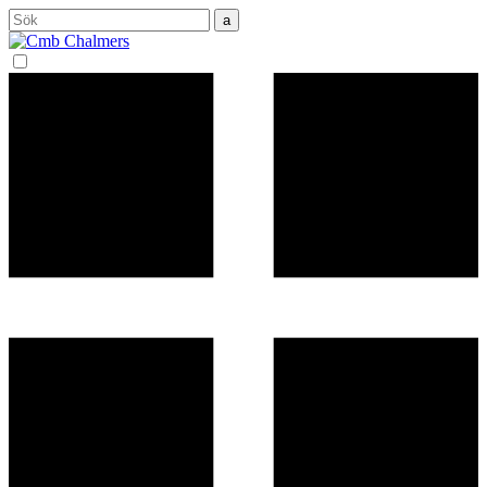
Sök
efter: