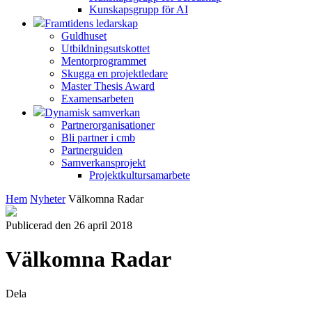
Kunskapsgrupp för AI
Framtidens ledarskap
Guldhuset
Utbildningsutskottet
Mentorprogrammet
Skugga en projektledare
Master Thesis Award
Examensarbeten
Dynamisk samverkan
Partnerorganisationer
Bli partner i cmb
Partnerguiden
Samverkansprojekt
Projektkultursamarbete
Hem
Nyheter
Välkomna Radar
Publicerad den 26 april 2018
Välkomna Radar
Dela