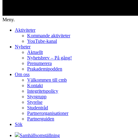
Meny.
Aktiviteter
Kommande aktiviteter
YouTube-kanal
Nyheter
Aktuellt
Nyhetsbrev – På gång!
Prenumerera
Prakademipodden
Om oss
Välkommen till cmb
Kontakt
Integritetspolicy
Styrgrupp
Styrelse
Studentråd
Partnerorganisationer
Partnerguiden
Sök
Samhällsomställning