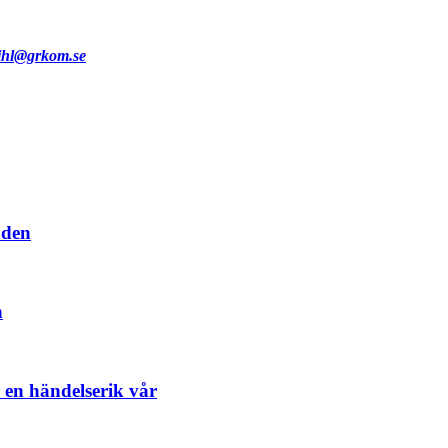
ihl@grkom.se
dden
n
en händelserik vår