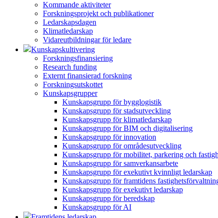
Kommande aktiviteter
Forskningsprojekt och publikationer
Ledarskapsdagen
Klimatledarskap
Vidareutbildningar för ledare
Kunskapskultivering
Forskningsfinansiering
Research funding
Externt finansierad forskning
Forskningsutskottet
Kunskapsgrupper
Kunskapsgrupp för bygglogistik
Kunskapsgrupp för stadsutveckling
Kunskapsgrupp för klimatledarskap
Kunskapsgrupp för BIM och digitalisering
Kunskapsgrupp för innovation
Kunskapsgrupp för områdesutveckling
Kunskapsgrupp för mobilitet, parkering och fastig
Kunskapsgrupp för samverkansarbete
Kunskapsgrupp för exekutivt kvinnligt ledarskap
Kunskapsgrupp för framtidens fastighetsförvaltnin
Kunskapsgrupp för exekutivt ledarskap
Kunskapsgrupp för beredskap
Kunskapsgrupp för AI
Framtidens ledarskap