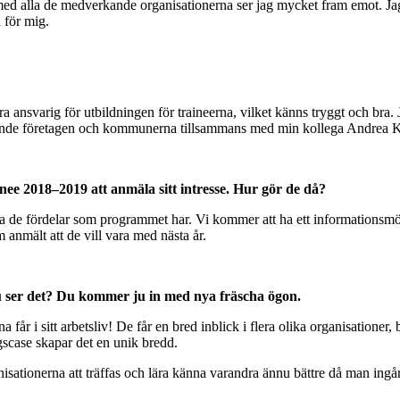
med alla de medverkande organisationerna ser jag mycket fram emot. Jag
 för mig.
 ansvarig för utbildningen för traineerna, vilket känns tryggt och bra
nde företagen och kommunerna tillsammans med min kollega Andrea K
inee 2018–2019 att anmäla sitt intresse. Hur gör de då?
a de fördelar som programmet har. Vi kommer att ha ett informationsmöt
 anmält att de vill vara med nästa år.
u ser det? Du kommer ju in med nya fräscha ögon.
rna får i sitt arbetsliv! De får en bred inblick i flera olika organisation
ngscase skapar det en unik bredd.
ationerna att träffas och lära känna varandra ännu bättre då man ingår 