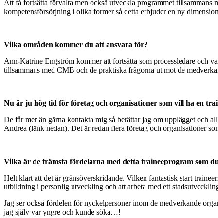
Att få fortsätta förvalta men också utveckla programmet tillsammans 
kompetensförsörjning i olika former så detta erbjuder en ny dimension
Vilka områden kommer du att ansvara för?
Ann-Katrine Engström kommer att fortsätta som processledare och vara
tillsammans med CMB och de praktiska frågorna ut mot de medverka
Nu är ju hög tid för företag och organisationer som vill ha en tra
De får mer än gärna kontakta mig så berättar jag om upplägget och all
Andrea (länk nedan). Det är redan flera företag och organisationer som
Vilka är de främsta fördelarna med detta traineeprogram som d
Helt klart att det är gränsöverskridande. Vilken fantastisk start trainee
utbildning i personlig utveckling och att arbeta med ett stadsutveckli
Jag ser också fördelen för nyckelpersoner inom de medverkande organis
jag själv var yngre och kunde söka…!