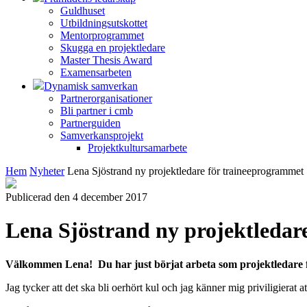
Guldhuset
Utbildningsutskottet
Mentorprogrammet
Skugga en projektledare
Master Thesis Award
Examensarbeten
Dynamisk samverkan
Partnerorganisationer
Bli partner i cmb
Partnerguiden
Samverkansprojekt
Projektkultursamarbete
Hem
Nyheter
Lena Sjöstrand ny projektledare för traineeprogrammet
Publicerad den 4 december 2017
Lena Sjöstrand ny projektledar
Välkommen Lena!
Du har just börjat arbeta som projektledare
Jag tycker att det ska bli oerhört kul och jag känner mig priviligierat 