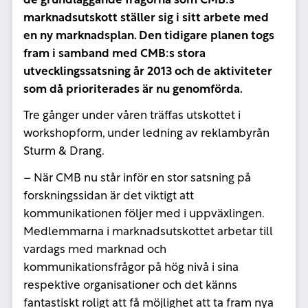
de grundläggande frågorna som CMB:s
marknadsutskott ställer sig i sitt arbete med
en ny marknadsplan. Den tidigare planen togs
fram i samband med CMB:s stora
utvecklingssatsning år 2013 och de aktiviteter
som då prioriterades är nu genomförda.
Tre gånger under våren träffas utskottet i
workshopform, under ledning av reklambyrån
Sturm & Drang.
– När CMB nu står inför en stor satsning på
forskningssidan är det viktigt att
kommunikationen följer med i uppväxlingen.
Medlemmarna i marknadsutskottet arbetar till
vardags med marknad och
kommunikationsfrågor på hög nivå i sina
respektive organisationer och det känns
fantastiskt roligt att få möjlighet att ta fram nya