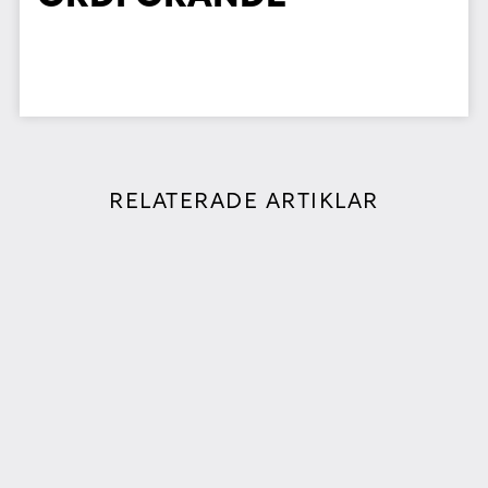
RELATERADE ARTIKLAR
SOMMARLYSSNING MED NYA
PERSPEKTIV I