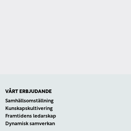
PRAKADEMIPODDEN
ÅTERBRUK, OLYDNAD OCH
HISTORISK KUNSKAP I
ALMEDALEN
VÅRT ERBJUDANDE
Samhällsomställning
Kunskapskultivering
Framtidens ledarskap
Dynamisk samverkan