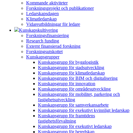
Kommande aktiviteter
Forskningsprojekt och publikationer
Ledarskapsdagen
Klimatledarskap
Vidareutbildningar för ledare
Kunskapskultivering
Forskningsfinansiering
Research funding
Externt finansierad forskning
Forskningsutskottet
Kunskapsgrupper
Kunskapsgrupp för bygglogistik
Kunskapsgrupp för stadsutveckling
Kunskapsgrupp för klimatledarskap
Kunskapsgrupp för BIM och digitalisering
Kunskapsgrupp för innovation
Kunskapsgrupp för områdesutveckling
Kunskapsgrupp för mobilitet, parkering och
fastighetsutveckling
Kunskapsgrupp för samverkansarbete
Kunskapsgrupp för exekutivt kvinnligt ledarskap
Kunskapsgrupp för framtidens
fastighetsförvaltning
Kunskapsgrupp för exekutivt ledarskap
Kunskapsgrupp för beredskap