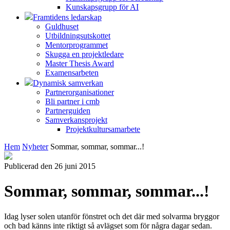
Kunskapsgrupp för AI
Framtidens ledarskap
Guldhuset
Utbildningsutskottet
Mentorprogrammet
Skugga en projektledare
Master Thesis Award
Examensarbeten
Dynamisk samverkan
Partnerorganisationer
Bli partner i cmb
Partnerguiden
Samverkansprojekt
Projektkultursamarbete
Hem
Nyheter
Sommar, sommar, sommar...!
Publicerad den 26 juni 2015
Sommar, sommar, sommar...!
Idag lyser solen utanför fönstret och det där med solvarma bryggor
och bad känns inte riktigt så avlägset som för några dagar sedan.