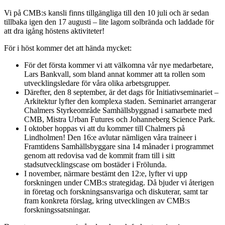
Vi på CMB:s kansli finns tillgängliga till den 10 juli och är sedan
tillbaka igen den 17 augusti – lite lagom solbrända och laddade för
att dra igång höstens aktiviteter!
För i höst kommer det att hända mycket:
För det första kommer vi att välkomna vår nye medarbetare,
Lars Bankvall, som bland annat kommer att ta rollen som
utvecklingsledare för våra olika arbetsgrupper.
Därefter, den 8 september, är det dags för Initiativseminariet –
Arkitektur lyfter den komplexa staden. Seminariet arrangerar
Chalmers Styrkeområde Samhällsbyggnad i samarbete med
CMB, Mistra Urban Futures och Johanneberg Science Park.
I oktober hoppas vi att du kommer till Chalmers på
Lindholmen! Den 16:e avlutar nämligen våra traineer i
Framtidens Samhällsbyggare sina 14 månader i programmet
genom att redovisa vad de kommit fram till i sitt
stadsutvecklingscase om bostäder i Frölunda.
I november, närmare bestämt den 12:e, lyfter vi upp
forskningen under CMB:s strategidag. Då bjuder vi återigen
in företag och forskningsansvariga och diskuterar, samt tar
fram konkreta förslag, kring utvecklingen av CMB:s
forskningssatsningar.