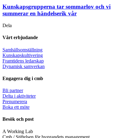
Kunskapsgrupperna tar sommarlov och vi
summerar en händelserik vår
Dela
Vårt erbjudande
Samhällsomställning
Kunskapskultivering
Framtidens ledarskap
Dynamisk samverkan
Engagera dig i cmb
Bli partner
Delta i aktiviteter
Prenumerera
Boka ett möte
Besök och post
A Working Lab
Cmb / Stiftelsen för byggandets management