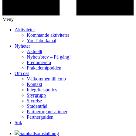
Meny.
Aktiviteter
Kommande aktiviteter
YouTube-kanal
Nyheter
Aktuellt
Nyhetsbrev – På gång!
Prenumerera
Prakademipodden
Om oss
Välkommen till cmb
Kontakt
Integritetspolicy
Styrgrupp
Styrelse
Studentråd
Partnerorganisationer
Partnerguiden
Sök
Samhällsomställning