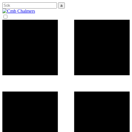
Sök
efter: