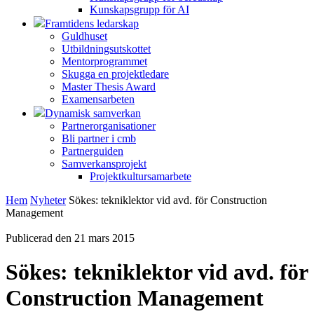
Kunskapsgrupp för AI
Framtidens ledarskap
Guldhuset
Utbildningsutskottet
Mentorprogrammet
Skugga en projektledare
Master Thesis Award
Examensarbeten
Dynamisk samverkan
Partnerorganisationer
Bli partner i cmb
Partnerguiden
Samverkansprojekt
Projektkultursamarbete
Hem
Nyheter
Sökes: tekniklektor vid avd. för Construction
Management
Publicerad den 21 mars 2015
Sökes: tekniklektor vid avd. för
Construction Management