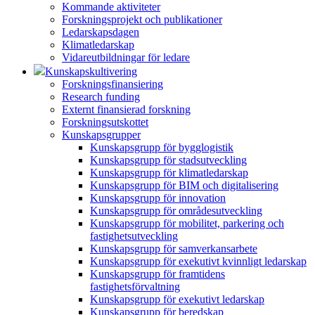
Kommande aktiviteter
Forskningsprojekt och publikationer
Ledarskapsdagen
Klimatledarskap
Vidareutbildningar för ledare
Kunskapskultivering
Forskningsfinansiering
Research funding
Externt finansierad forskning
Forskningsutskottet
Kunskapsgrupper
Kunskapsgrupp för bygglogistik
Kunskapsgrupp för stadsutveckling
Kunskapsgrupp för klimatledarskap
Kunskapsgrupp för BIM och digitalisering
Kunskapsgrupp för innovation
Kunskapsgrupp för områdesutveckling
Kunskapsgrupp för mobilitet, parkering och
fastighetsutveckling
Kunskapsgrupp för samverkansarbete
Kunskapsgrupp för exekutivt kvinnligt ledarskap
Kunskapsgrupp för framtidens
fastighetsförvaltning
Kunskapsgrupp för exekutivt ledarskap
Kunskapsgrupp för beredskap