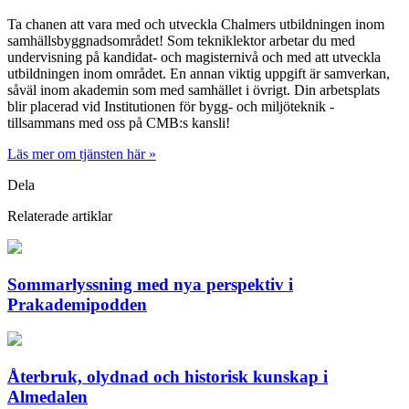
Ta chanen att vara med och utveckla Chalmers utbildningen inom
samhällsbyggnadsområdet! Som tekniklektor arbetar du med
undervisning på kandidat- och magisternivå och med att utveckla
utbildningen inom området. En annan viktig uppgift är samverkan,
såväl inom akademin som med samhället i övrigt. Din arbetsplats
blir placerad vid Institutionen för bygg- och miljöteknik -
tillsammans med oss på CMB:s kansli!
Läs mer om tjänsten här »
Dela
Relaterade artiklar
Sommarlyssning med nya perspektiv i
Prakademipodden
Återbruk, olydnad och historisk kunskap i
Almedalen