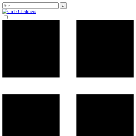
Sök
efter: