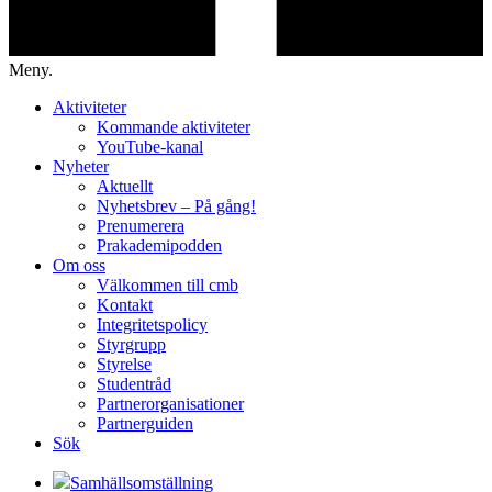
Meny.
Aktiviteter
Kommande aktiviteter
YouTube-kanal
Nyheter
Aktuellt
Nyhetsbrev – På gång!
Prenumerera
Prakademipodden
Om oss
Välkommen till cmb
Kontakt
Integritetspolicy
Styrgrupp
Styrelse
Studentråd
Partnerorganisationer
Partnerguiden
Sök
Samhällsomställning