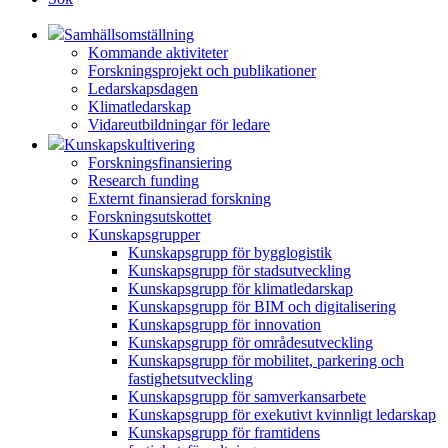
Samhällsomställning
Kommande aktiviteter
Forskningsprojekt och publikationer
Ledarskapsdagen
Klimatledarskap
Vidareutbildningar för ledare
Kunskapskultivering
Forskningsfinansiering
Research funding
Externt finansierad forskning
Forskningsutskottet
Kunskapsgrupper
Kunskapsgrupp för bygglogistik
Kunskapsgrupp för stadsutveckling
Kunskapsgrupp för klimatledarskap
Kunskapsgrupp för BIM och digitalisering
Kunskapsgrupp för innovation
Kunskapsgrupp för områdesutveckling
Kunskapsgrupp för mobilitet, parkering och
fastighetsutveckling
Kunskapsgrupp för samverkansarbete
Kunskapsgrupp för exekutivt kvinnligt ledarskap
Kunskapsgrupp för framtidens