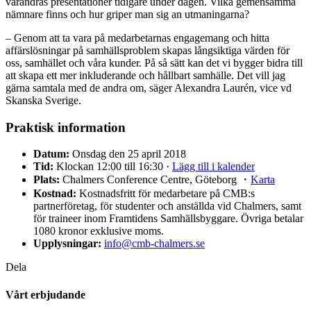
varandras presentationer tidigare under dagen. Vilka gemensamma
nämnare finns och hur griper man sig an utmaningarna?
– Genom att ta vara på medarbetarnas engagemang och hitta
affärslösningar på samhällsproblem skapas långsiktiga värden för
oss, samhället och våra kunder. På så sätt kan det vi bygger bidra till
att skapa ett mer inkluderande och hållbart samhälle. Det vill jag
gärna samtala med de andra om, säger Alexandra Laurén, vice vd
Skanska Sverige.
Praktisk information
Datum:
Onsdag den 25 april 2018
Tid:
Klockan 12:00 till 16:30 ·
Lägg till i kalender
Plats:
Chalmers Conference Centre, Göteborg ・
Karta
Kostnad:
Kostnadsfritt för medarbetare på CMB:s
partnerföretag, för studenter och anställda vid Chalmers, samt
för traineer inom Framtidens Samhällsbyggare. Övriga betalar
1080 kronor exklusive moms.
Upplysningar:
info@cmb-chalmers.se
Dela
Vårt erbjudande