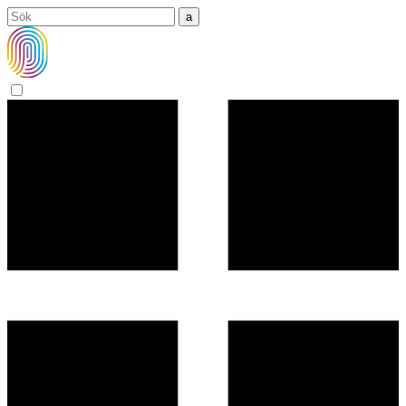
Sök
efter: