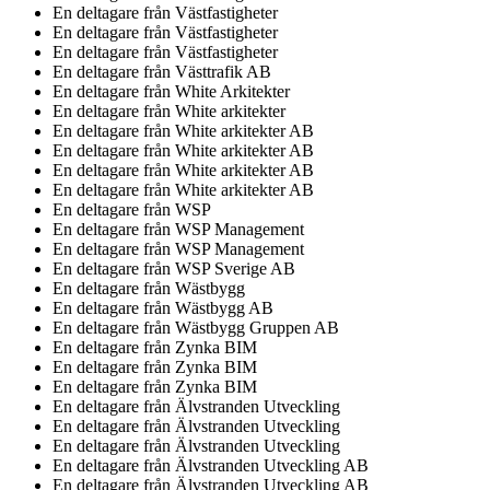
En deltagare från
Västfastigheter
En deltagare från
Västfastigheter
En deltagare från
Västfastigheter
En deltagare från
Västtrafik AB
En deltagare från
White Arkitekter
En deltagare från
White arkitekter
En deltagare från
White arkitekter AB
En deltagare från
White arkitekter AB
En deltagare från
White arkitekter AB
En deltagare från
White arkitekter AB
En deltagare från
WSP
En deltagare från
WSP Management
En deltagare från
WSP Management
En deltagare från
WSP Sverige AB
En deltagare från
Wästbygg
En deltagare från
Wästbygg AB
En deltagare från
Wästbygg Gruppen AB
En deltagare från
Zynka BIM
En deltagare från
Zynka BIM
En deltagare från
Zynka BIM
En deltagare från
Älvstranden Utveckling
En deltagare från
Älvstranden Utveckling
En deltagare från
Älvstranden Utveckling
En deltagare från
Älvstranden Utveckling AB
En deltagare från
Älvstranden Utveckling AB