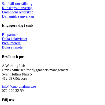
Samhällsomställning
Kunskapskultivering
Framtidens ledarskap
Dynamisk samverkan
Engagera dig i cmb
Bli partner
Delta i aktiviteter
Prenumerera
Boka ett möte
Besök och post
A Working Lab
Cmb / Stiftelsen för byggandets management
Sven Hultins Plats 5
412 58 Göteborg
info@cmb-chalmers.se
072-229 32 59
Följ oss