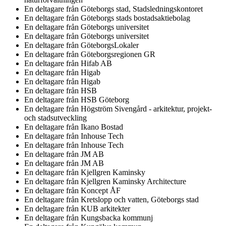
En deltagare från
Göteborgs stad, Stadsledningskontoret
En deltagare från
Göteborgs stads bostadsaktiebolag
En deltagare från
Göteborgs universitet
En deltagare från
Göteborgs universitet
En deltagare från
GöteborgsLokaler
En deltagare från
Göteborgsregionen GR
En deltagare från
Hifab AB
En deltagare från
Higab
En deltagare från
Higab
En deltagare från
HSB
En deltagare från
HSB Göteborg
En deltagare från
Högström Sivengård - arkitektur, projekt-
och stadsutveckling
En deltagare från
Ikano Bostad
En deltagare från
Inhouse Tech
En deltagare från
Inhouse Tech
En deltagare från
JM AB
En deltagare från
JM AB
En deltagare från
Kjellgren Kaminsky
En deltagare från
Kjellgren Kaminsky Architecture
En deltagare från
Koncept ÅF
En deltagare från
Kretslopp och vatten, Göteborgs stad
En deltagare från
KUB arkitekter
En deltagare från
Kungsbacka kommunj