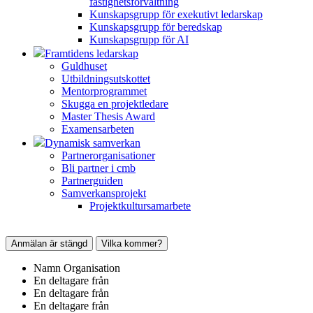
fastighetsförvaltning
Kunskapsgrupp för exekutivt ledarskap
Kunskapsgrupp för beredskap
Kunskapsgrupp för AI
Framtidens ledarskap
Guldhuset
Utbildningsutskottet
Mentorprogrammet
Skugga en projektledare
Master Thesis Award
Examensarbeten
Dynamisk samverkan
Partnerorganisationer
Bli partner i cmb
Partnerguiden
Samverkansprojekt
Projektkultursamarbete
Anmälan är stängd
Vilka kommer?
Namn
Organisation
En deltagare från
En deltagare från
En deltagare från