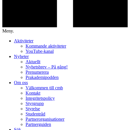
Meny.
Aktiviteter
Kommande aktiviteter
YouTube-kanal
Nyheter
Aktuellt
Nyhetsbrev – På gång!
Prenumerera
Prakademipodden
Om oss
Välkommen till cmb
Kontakt
Integritetspolicy
Styrgrupp
Styrelse
Studentråd
Partnerorganisationer
Partnerguiden
Sök