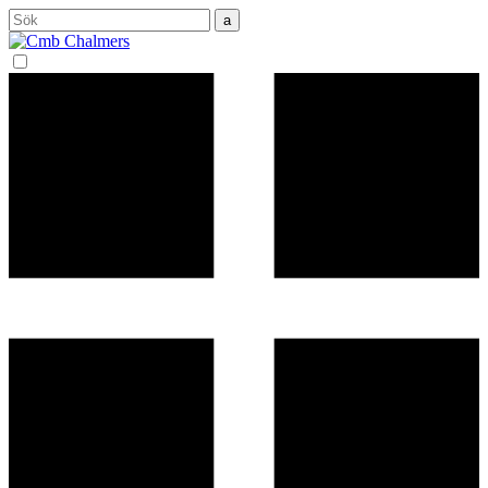
Sök
efter: