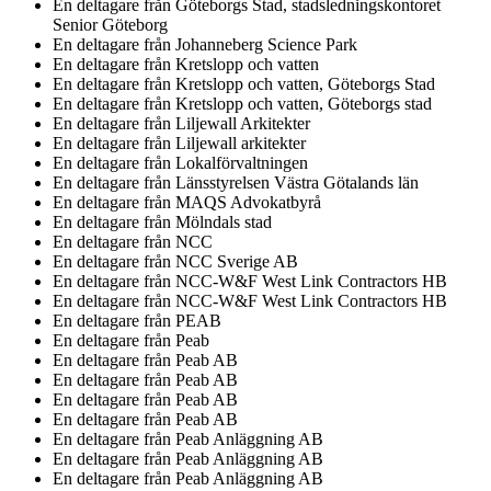
En deltagare från
Göteborgs Stad, stadsledningskontoret
Senior Göteborg
En deltagare från
Johanneberg Science Park
En deltagare från
Kretslopp och vatten
En deltagare från
Kretslopp och vatten, Göteborgs Stad
En deltagare från
Kretslopp och vatten, Göteborgs stad
En deltagare från
Liljewall Arkitekter
En deltagare från
Liljewall arkitekter
En deltagare från
Lokalförvaltningen
En deltagare från
Länsstyrelsen Västra Götalands län
En deltagare från
MAQS Advokatbyrå
En deltagare från
Mölndals stad
En deltagare från
NCC
En deltagare från
NCC Sverige AB
En deltagare från
NCC-W&F West Link Contractors HB
En deltagare från
NCC-W&F West Link Contractors HB
En deltagare från
PEAB
En deltagare från
Peab
En deltagare från
Peab AB
En deltagare från
Peab AB
En deltagare från
Peab AB
En deltagare från
Peab AB
En deltagare från
Peab Anläggning AB
En deltagare från
Peab Anläggning AB
En deltagare från
Peab Anläggning AB