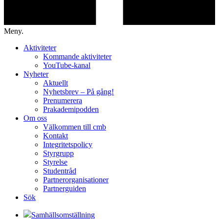
Meny.
Aktiviteter
Kommande aktiviteter
YouTube-kanal
Nyheter
Aktuellt
Nyhetsbrev – På gång!
Prenumerera
Prakademipodden
Om oss
Välkommen till cmb
Kontakt
Integritetspolicy
Styrgrupp
Styrelse
Studentråd
Partnerorganisationer
Partnerguiden
Sök
Samhällsomställning