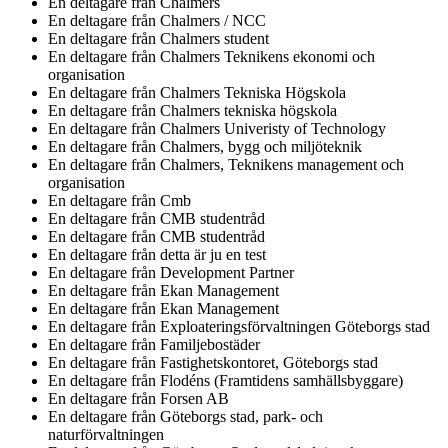
En deltagare från
Chalmers
En deltagare från
Chalmers / NCC
En deltagare från
Chalmers student
En deltagare från
Chalmers Teknikens ekonomi och
organisation
En deltagare från
Chalmers Tekniska Högskola
En deltagare från
Chalmers tekniska högskola
En deltagare från
Chalmers Univeristy of Technology
En deltagare från
Chalmers, bygg och miljöteknik
En deltagare från
Chalmers, Teknikens management och
organisation
En deltagare från
Cmb
En deltagare från
CMB studentråd
En deltagare från
CMB studentråd
En deltagare från
detta är ju en test
En deltagare från
Development Partner
En deltagare från
Ekan Management
En deltagare från
Ekan Management
En deltagare från
Exploateringsförvaltningen Göteborgs stad
En deltagare från
Familjebostäder
En deltagare från
Fastighetskontoret, Göteborgs stad
En deltagare från
Flodéns (Framtidens samhällsbyggare)
En deltagare från
Forsen AB
En deltagare från
Göteborgs stad, park- och
naturförvaltningen