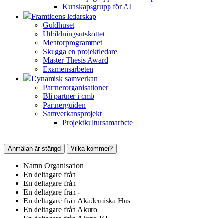
Kunskapsgrupp för AI
Framtidens ledarskap
Guldhuset
Utbildningsutskottet
Mentorprogrammet
Skugga en projektledare
Master Thesis Award
Examensarbeten
Dynamisk samverkan
Partnerorganisationer
Bli partner i cmb
Partnerguiden
Samverkansprojekt
Projektkultursamarbete
Anmälan är stängd
Vilka kommer?
Namn
Organisation
En deltagare från
En deltagare från
En deltagare från
-
En deltagare från
Akademiska Hus
En deltagare från
Akuro