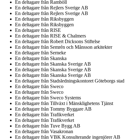
En deltagare från
Ramböll
En deltagare från
Rejlers Sverige AB
En deltagare från
Rejlers Sverige AB
En deltagare från
Riksbyggen
En deltagare från
Riksbyggen
En deltagare från
RISE
En deltagare från
RISE & Chalmers
En deltagare från
Robert Dicksons Stiftelse
En deltagare från
Semrén och Månsson arkitekter
En deltagare från
Serneke
En deltagare från
Skanska
En deltagare från
Skanska Sverige AB
En deltagare från
Skanska Sverige AB
En deltagare från
Skanska Sverige AB
En deltagare från
Stadsledningskontoret Göteborgs stad
En deltagare från
Sweco
En deltagare från
Sweco
En deltagare från
Sweco Systems
En deltagare från
Tillväxt i Mänsklighetens Tjänst
En deltagare från
Tommy Byggare AB
En deltagare från
Trafikverket
En deltagare från
Trafikverket
En deltagare från
Tuve Bygg AB
En deltagare från
Vasakronan
En deltagare från
VBK Konsulterande ingenjörer AB