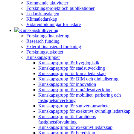
Kommande aktiviteter
Forskningsprojekt och publikationer
Ledarskapsdagen
Klimatledarskap
Vidareutbildningar för ledare
Kunskapskultivering
Forskningsfinansiering
Research funding
Externt finansierad forskning
Forskningsutskottet
Kunskapsgrupper
Kunskapsgrupp för bygglogistik
Kunskapsgrupp för stadsutveckling
Kunskapsgrupp för klimatledarskap
Kunskapsgrupp för BIM och digitalisering
Kunskapsgrupp för innovation
Kunskapsgrupp för områdesutveckling
Kunskapsgrupp för mobilitet, parkering och
fastighetsutveckling
Kunskapsgrupp för samverkansarbete
Kunskapsgrupp för exekutivt kvinnligt ledarskap
Kunskapsgrupp för framtidens
fastighetsförvaltning
Kunskapsgrupp för exekutivt ledarskap
Kunskapsgrupp för beredskap