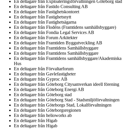
En deltagare från
Exploateringsförvaltningen Göteborg stad
En deltagare från
Fastido Consulting AB
En deltagare från
Fastighetskontoret
En deltagare från
Fastighetsnytt
En deltagare från
Fastighetsägarna
En deltagare från
Flodéns (Framtidens samhällsbyggare)
En deltagare från
Fondia Legal Services AB
En deltagare från
Forum Arkitekter
En deltagare från
Framtiden Byggutveckling AB
En deltagare från
Framtidens Samhällsbyggare
En deltagare från
Framtidens Samhällsbyggare
En deltagare från
Framtidens samhällsbyggare/Akademiska
Hus
En deltagare från
Förvaltarforum
En deltagare från
Gavlefastigheter
En deltagare från
Gyproc AB
En deltagare från
Göteborg Citysamverkan ideell förening
En deltagare från
Göteborg Energi AB
En deltagare från
Göteborg stad
En deltagare från
Göteborg Stad - Stadsmiljöförvaltningen
En deltagare från
Göteborgs Stad, Lokalförvaltningen
En deltagare från
Göteborgsregionen
En deltagare från
helioworks ab
En deltagare från
Higab
En deltagare från
Higab