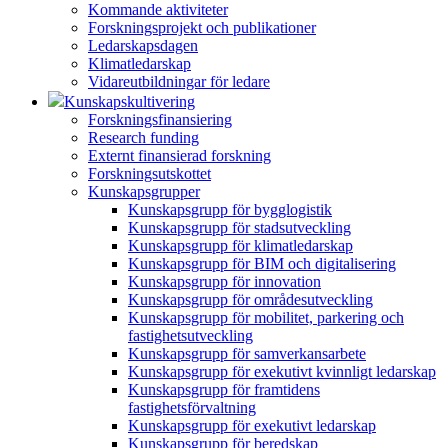
Kommande aktiviteter
Forskningsprojekt och publikationer
Ledarskapsdagen
Klimatledarskap
Vidareutbildningar för ledare
Kunskapskultivering
Forskningsfinansiering
Research funding
Externt finansierad forskning
Forskningsutskottet
Kunskapsgrupper
Kunskapsgrupp för bygglogistik
Kunskapsgrupp för stadsutveckling
Kunskapsgrupp för klimatledarskap
Kunskapsgrupp för BIM och digitalisering
Kunskapsgrupp för innovation
Kunskapsgrupp för områdesutveckling
Kunskapsgrupp för mobilitet, parkering och
fastighetsutveckling
Kunskapsgrupp för samverkansarbete
Kunskapsgrupp för exekutivt kvinnligt ledarskap
Kunskapsgrupp för framtidens
fastighetsförvaltning
Kunskapsgrupp för exekutivt ledarskap
Kunskapsgrupp för beredskap