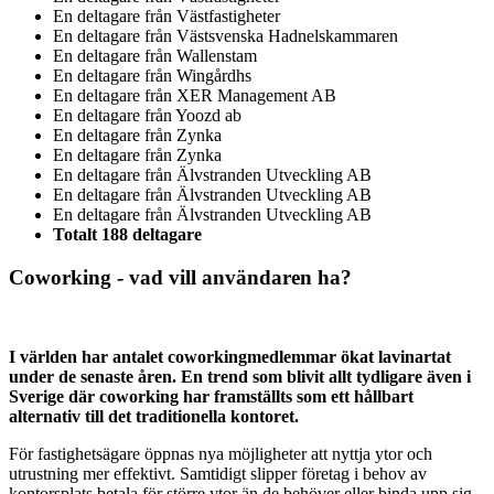
En deltagare från
Västfastigheter
En deltagare från
Västsvenska Hadnelskammaren
En deltagare från
Wallenstam
En deltagare från
Wingårdhs
En deltagare från
XER Management AB
En deltagare från
Yoozd ab
En deltagare från
Zynka
En deltagare från
Zynka
En deltagare från
Älvstranden Utveckling AB
En deltagare från
Älvstranden Utveckling AB
En deltagare från
Älvstranden Utveckling AB
Totalt 188 deltagare
Coworking - vad vill användaren ha?
I världen har antalet coworkingmedlemmar ökat lavinartat
under de senaste åren. En trend som blivit allt tydligare även i
Sverige där coworking har framställts som ett hållbart
alternativ till det traditionella kontoret.
För fastighetsägare öppnas nya möjligheter att nyttja ytor och
utrustning mer effektivt. Samtidigt slipper företag i behov av
kontorsplats betala för större ytor än de behöver eller binda upp sig