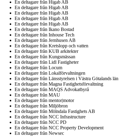
En deltagare från
Higab AB
En deltagare från
Higab AB
En deltagare från
Higab AB
En deltagare från
Higab AB
En deltagare från
Higab AB
En deltagare från
Ikano Bostad
En deltagare från
Inhouse Tech
En deltagare från
Jernhusen AB
En deltagare från
Kretslopp och vatten
En deltagare från
KUB arkitekter
En deltagare från
Kungsmässan
En deltagare från
Lidl Fastigheter
En deltagare från
Locum
En deltagare från
Lokalförvaltningen
En deltagare från
Länsstyrelsen i Västra Götalands län
En deltagare från
Magna Fastighetsförvaltning
En deltagare från
MAQS Advokatbyrå
En deltagare från
MAU
En deltagare från
mentor|motor
En deltagare från
Miljöbron
En deltagare från
Mölndala Fastighets AB
En deltagare från
NCC Infrastructure
En deltagare från
NCC PD
En deltagare från
NCC Property Development
En deltagare från
Newsec