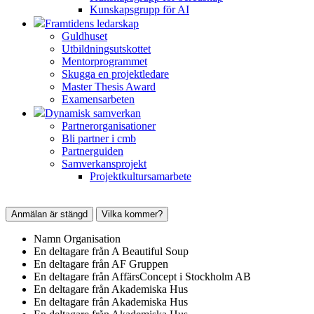
Kunskapsgrupp för AI
Framtidens ledarskap
Guldhuset
Utbildningsutskottet
Mentorprogrammet
Skugga en projektledare
Master Thesis Award
Examensarbeten
Dynamisk samverkan
Partnerorganisationer
Bli partner i cmb
Partnerguiden
Samverkansprojekt
Projektkultursamarbete
Anmälan är stängd
Vilka kommer?
Namn
Organisation
En deltagare från
A Beautiful Soup
En deltagare från
AF Gruppen
En deltagare från
AffärsConcept i Stockholm AB
En deltagare från
Akademiska Hus
En deltagare från
Akademiska Hus