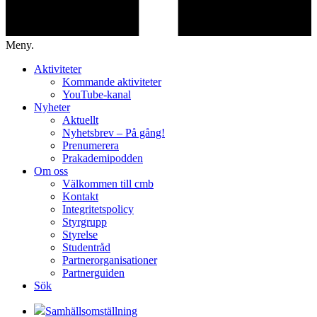
Meny.
Aktiviteter
Kommande aktiviteter
YouTube-kanal
Nyheter
Aktuellt
Nyhetsbrev – På gång!
Prenumerera
Prakademipodden
Om oss
Välkommen till cmb
Kontakt
Integritetspolicy
Styrgrupp
Styrelse
Studentråd
Partnerorganisationer
Partnerguiden
Sök
Samhällsomställning