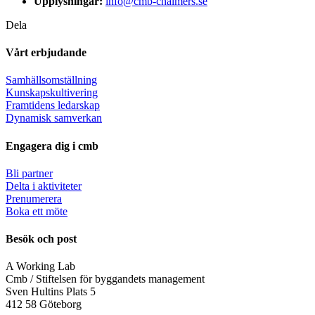
Upplysningar:
info@cmb-chalmers.se
Dela
Vårt erbjudande
Samhällsomställning
Kunskapskultivering
Framtidens ledarskap
Dynamisk samverkan
Engagera dig i cmb
Bli partner
Delta i aktiviteter
Prenumerera
Boka ett möte
Besök och post
A Working Lab
Cmb / Stiftelsen för byggandets management
Sven Hultins Plats 5
412 58 Göteborg