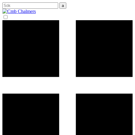
Sök
efter: