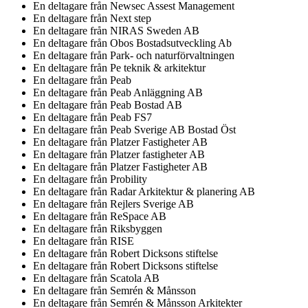
En deltagare från
Newsec Assest Management
En deltagare från
Next step
En deltagare från
NIRAS Sweden AB
En deltagare från
Obos Bostadsutveckling Ab
En deltagare från
Park- och naturförvaltningen
En deltagare från
Pe teknik & arkitektur
En deltagare från
Peab
En deltagare från
Peab Anläggning AB
En deltagare från
Peab Bostad AB
En deltagare från
Peab FS7
En deltagare från
Peab Sverige AB Bostad Öst
En deltagare från
Platzer Fastigheter AB
En deltagare från
Platzer fastigheter AB
En deltagare från
Platzer Fastigheter AB
En deltagare från
Probility
En deltagare från
Radar Arkitektur & planering AB
En deltagare från
Rejlers Sverige AB
En deltagare från
ReSpace AB
En deltagare från
Riksbyggen
En deltagare från
RISE
En deltagare från
Robert Dicksons stiftelse
En deltagare från
Robert Dicksons stiftelse
En deltagare från
Scatola AB
En deltagare från
Semrén & Månsson
En deltagare från
Semrén & Månsson Arkitekter