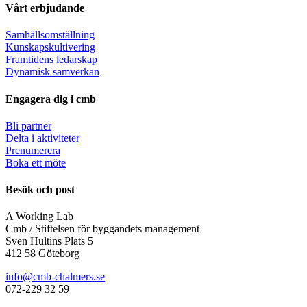
Vårt erbjudande
Samhällsomställning
Kunskapskultivering
Framtidens ledarskap
Dynamisk samverkan
Engagera dig i cmb
Bli partner
Delta i aktiviteter
Prenumerera
Boka ett möte
Besök och post
A Working Lab
Cmb / Stiftelsen för byggandets management
Sven Hultins Plats 5
412 58 Göteborg
info@cmb-chalmers.se
072-229 32 59