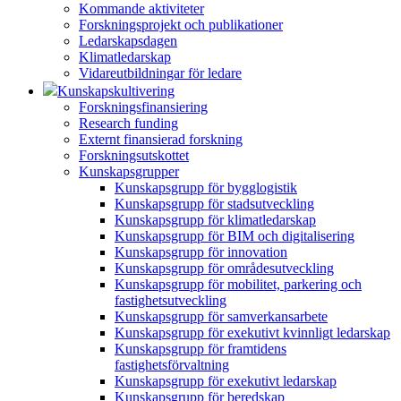
Kommande aktiviteter
Forskningsprojekt och publikationer
Ledarskapsdagen
Klimatledarskap
Vidareutbildningar för ledare
Kunskapskultivering
Forskningsfinansiering
Research funding
Externt finansierad forskning
Forskningsutskottet
Kunskapsgrupper
Kunskapsgrupp för bygglogistik
Kunskapsgrupp för stadsutveckling
Kunskapsgrupp för klimatledarskap
Kunskapsgrupp för BIM och digitalisering
Kunskapsgrupp för innovation
Kunskapsgrupp för områdesutveckling
Kunskapsgrupp för mobilitet, parkering och
fastighetsutveckling
Kunskapsgrupp för samverkansarbete
Kunskapsgrupp för exekutivt kvinnligt ledarskap
Kunskapsgrupp för framtidens
fastighetsförvaltning
Kunskapsgrupp för exekutivt ledarskap
Kunskapsgrupp för beredskap