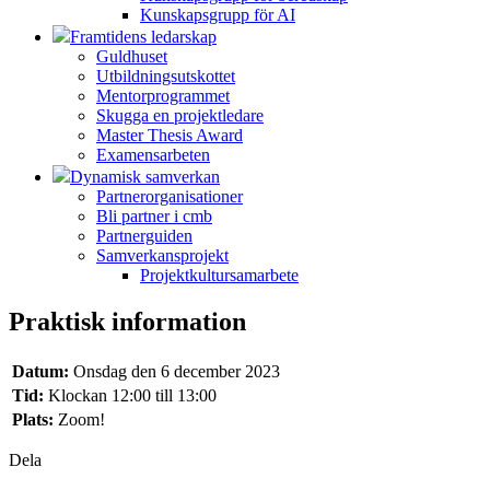
Kunskapsgrupp för AI
Framtidens ledarskap
Guldhuset
Utbildningsutskottet
Mentorprogrammet
Skugga en projektledare
Master Thesis Award
Examensarbeten
Dynamisk samverkan
Partnerorganisationer
Bli partner i cmb
Partnerguiden
Samverkansprojekt
Projektkultursamarbete
Praktisk information
Datum:
Onsdag den 6 december 2023
Tid:
Klockan 12:00 till 13:00
Plats:
Zoom!
Dela