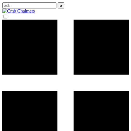
Sök
efter: