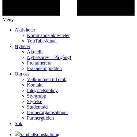
Meny.
Aktiviteter
Kommande aktiviteter
YouTube-kanal
Nyheter
Aktuellt
Nyhetsbrev – På gång!
Prenumerera
Prakademipodden
Om oss
Välkommen till cmb
Kontakt
Integritetspolicy
Styrgrupp
Styrelse
Studentråd
Partnerorganisationer
Partnerguiden
Sök
Samhällsomställning