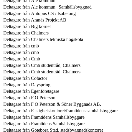
Deltagare från
Ale kommun
Deltagare från
Ale kommun | Samhällsbyggnad
Deltagare från
Antopus CS / Isobetong
Deltagare från
Aranäs Projekt AB
Deltagare från
Big kornet
Deltagare från
Chalmers
Deltagare från
Chalmers tekniska högskola
Deltagare från
cmb
Deltagare från
cmb
Deltagare från
Cmb
Deltagare från
Cmb studentråd, Chalmers
Deltagare från
Cmb studentråd, Chalmers
Deltagare från
Cofactor
Deltagare från
Dayspring
Deltagare från
Egenföretagare
Deltagare från
F O Peterson
Deltagare från
F O Peterson & Söner Byggnads AB,
Deltagare från
Fastighetskontoret/framtidens samhällsbyggare
Deltagare från
Framtidens Samhällsbyggare
Deltagare från
Framtidens Samhällsbyggare
Deltagare från
Göteborg Stad, stadsbyggnadskontoret