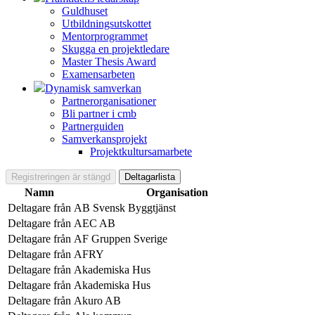
Guldhuset
Utbildningsutskottet
Mentorprogrammet
Skugga en projektledare
Master Thesis Award
Examensarbeten
Dynamisk samverkan
Partnerorganisationer
Bli partner i cmb
Partnerguiden
Samverkansprojekt
Projektkultursamarbete
Registreringen är stängd
Deltagarlista
Namn
Organisation
Deltagare från
AB Svensk Byggtjänst
Deltagare från
AEC AB
Deltagare från
AF Gruppen Sverige
Deltagare från
AFRY
Deltagare från
Akademiska Hus
Deltagare från
Akademiska Hus
Deltagare från
Akuro AB