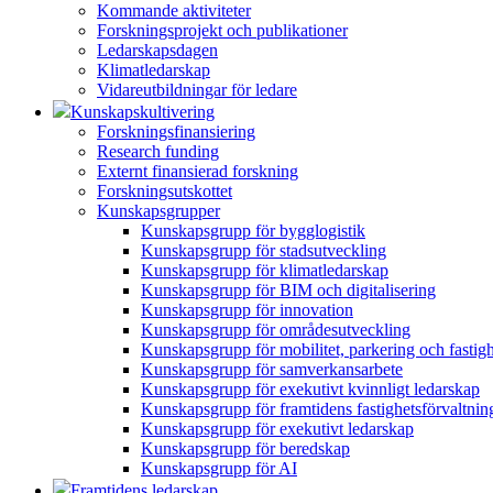
Kommande aktiviteter
Forskningsprojekt och publikationer
Ledarskapsdagen
Klimatledarskap
Vidareutbildningar för ledare
Kunskapskultivering
Forskningsfinansiering
Research funding
Externt finansierad forskning
Forskningsutskottet
Kunskapsgrupper
Kunskapsgrupp för bygglogistik
Kunskapsgrupp för stadsutveckling
Kunskapsgrupp för klimatledarskap
Kunskapsgrupp för BIM och digitalisering
Kunskapsgrupp för innovation
Kunskapsgrupp för områdesutveckling
Kunskapsgrupp för mobilitet, parkering och fastig
Kunskapsgrupp för samverkansarbete
Kunskapsgrupp för exekutivt kvinnligt ledarskap
Kunskapsgrupp för framtidens fastighetsförvaltnin
Kunskapsgrupp för exekutivt ledarskap
Kunskapsgrupp för beredskap
Kunskapsgrupp för AI
Framtidens ledarskap