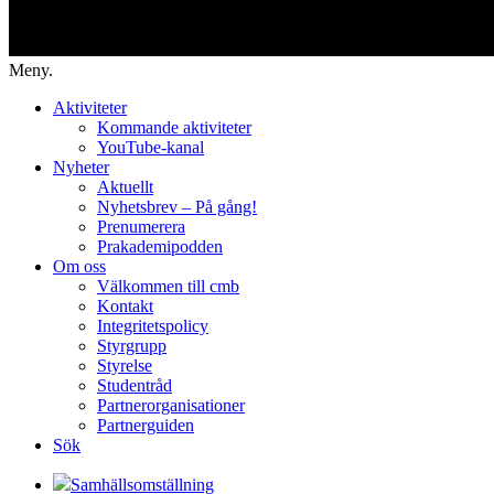
Meny.
Aktiviteter
Kommande aktiviteter
YouTube-kanal
Nyheter
Aktuellt
Nyhetsbrev – På gång!
Prenumerera
Prakademipodden
Om oss
Välkommen till cmb
Kontakt
Integritetspolicy
Styrgrupp
Styrelse
Studentråd
Partnerorganisationer
Partnerguiden
Sök
Samhällsomställning