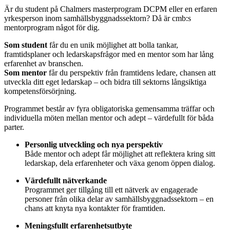
Är
du
student
på
Chalmers
masterprogram
DCPM
eller
en
erfaren
yrkesperson
inom
samhällsbyggnadssektorn?
Då
är
cmb
:
s
mentorprogram
något
för
dig.
Som
student
får
du
en
unik
möjlighet
att
bolla
tankar,
framtidsplaner
och
ledarskapsfrågor
med
en
mentor
som
har
lång
erfarenhet
av
branschen.
Som
mentor
får
du
perspektiv
från
framtidens
ledare,
chansen
att
utveckla
ditt
eget
ledarskap –
och
bidra
till
sektorns
långsiktiga
kompetensförsörjning.
Programmet
består
av
fyra obligatoriska
gemensamma
träffar
och
individuella
möten
mellan
mentor
och
adept –
värdefullt
för
båda
parter.
Personlig
utveckling
och
nya
perspektiv
Både
mentor
och
adept
får
möjlighet
att
reflektera
kring
sitt
ledarskap,
dela
erfarenheter
och
växa
genom
öppen
dialog.
Värdefullt
nätverkande
Programmet
ger
tillgång
till
ett
nätverk
av
engagerade
personer
från
olika
delar
av
samhällsbyggnadssektorn –
en
chans
att
knyta
nya
kontakter
för
framtiden.
Meningsfullt
erfarenhetsutbyte