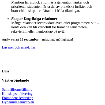
Mentorn
får
inblick
i
hur
nästa
generation
tänker
och
prioriterar,
studenten
får
ta
del
av
praktiska
insikter
och
branschkunskap –
ett
lärande
i
båda
riktningar.
Skapar
långsiktiga
relationer
Många
relationer
lever
vidare
även
efter
programmets
slut –
kontakten
kan
bli
värdefull
för
framtida
samarbeten,
rekrytering
eller
mentorskap
på
nytt.
Ansök senast
15 september
– missa inte möjligheten!
Läs mer och ansök här!
Dela
Vårt erbjudande
Samhällsomställning
Kunskapskultivering
Framtidens ledarskap
Dynamisk samverkan