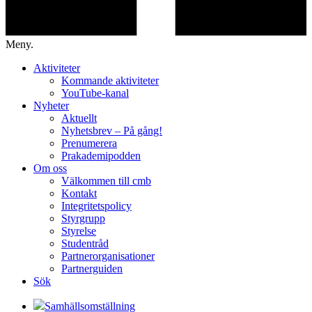
Meny.
Aktiviteter
Kommande aktiviteter
YouTube-kanal
Nyheter
Aktuellt
Nyhetsbrev – På gång!
Prenumerera
Prakademipodden
Om oss
Välkommen till cmb
Kontakt
Integritetspolicy
Styrgrupp
Styrelse
Studentråd
Partnerorganisationer
Partnerguiden
Sök
Samhällsomställning