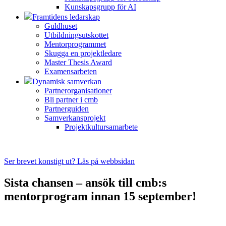
Kunskapsgrupp för AI
Framtidens ledarskap
Guldhuset
Utbildningsutskottet
Mentorprogrammet
Skugga en projektledare
Master Thesis Award
Examensarbeten
Dynamisk samverkan
Partnerorganisationer
Bli partner i cmb
Partnerguiden
Samverkansprojekt
Projektkultursamarbete
Ser brevet konstigt ut? Läs på webbsidan
Sista chansen – ansök till cmb:s
mentorprogram innan 15 september!