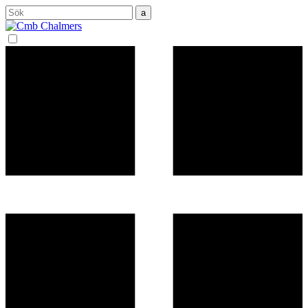
Sök
efter: