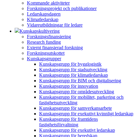
Kommande aktiviteter
Forskningsprojekt och publikationer
Ledarskapsdagen
Klimatledarskap
Vidareutbildningar för ledare
Kunskapskultivering
Forskningsfinansiering
Research funding
Externt finansierad forskning
Forskningsutskottet
Kunskapsgrupper
Kunskapsgrupp för bygglogistik
Kunskapsgrupp för stadsutveckling
Kunskapsgrupp för klimatledarskap
Kunskapsgrupp för BIM och digitalisering
Kunskapsgrupp för innovation
Kunskapsgrupp för områdesutveckling
Kunskapsgrupp för mobilitet, parkering och
fastighetsutveckling
Kunskapsgrupp för samverkansarbete
Kunskapsgrupp för exekutivt kvinnligt ledarskap
Kunskapsgrupp för framtidens
fastighetsförvaltning
Kunskapsgrupp för exekutivt ledarskap
Kunskapsgrupp för beredskap