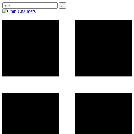
Sök
efter: