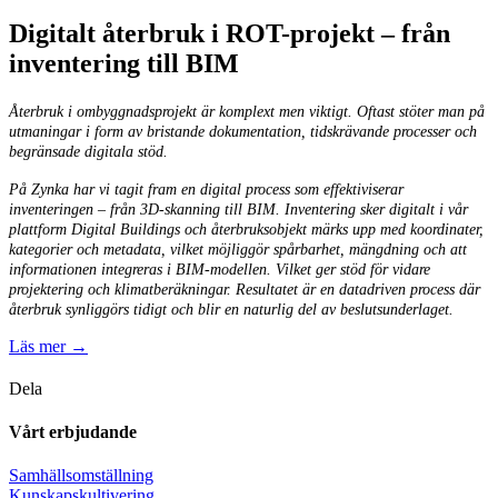
Digitalt återbruk i ROT-projekt – från
inventering till BIM
Återbruk i ombyggnadsprojekt är komplext men viktigt. Oftast stöter man på
utmaningar i form av bristande dokumentation, tidskrävande processer och
begränsade digitala stöd.
På Zynka har vi tagit fram en digital process som effektiviserar
inventeringen – från 3D-skanning till BIM. Inventering sker digitalt i vår
plattform Digital Buildings och återbruksobjekt märks upp med koordinater,
kategorier och metadata, vilket möjliggör spårbarhet, mängdning och att
informationen integreras i BIM-modellen. Vilket ger stöd för vidare
projektering och klimatberäkningar. Resultatet är en datadriven process där
återbruk synliggörs tidigt och blir en naturlig del av beslutsunderlaget.
Läs mer →
Dela
Vårt erbjudande
Samhällsomställning
Kunskapskultivering