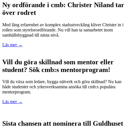
Ny ordförande i cmb: Christer Niland tar
över rodret
Med
lång
erfarenhet
av
komplex
stadsutveckling
kliver
Christer
in
i
rollen
som
styrelseordförande.
Nu
vill
han
ta
samarbetet
inom
samhällsbyggnad
till
nästa
nivå.
Läs mer →
Vill du göra skillnad som mentor eller
student? Sök cmb:s mentorprogram!
Vill
du
växa
som
ledare,
bygga
nätverk
och
göra
skillnad?
Nu
kan
både
studenter
och
yrkesverksamma
ansöka
till
cmb
:
s
populära
mentorprogram.
Läs mer →
Sista chansen att nominera till Guldhuset