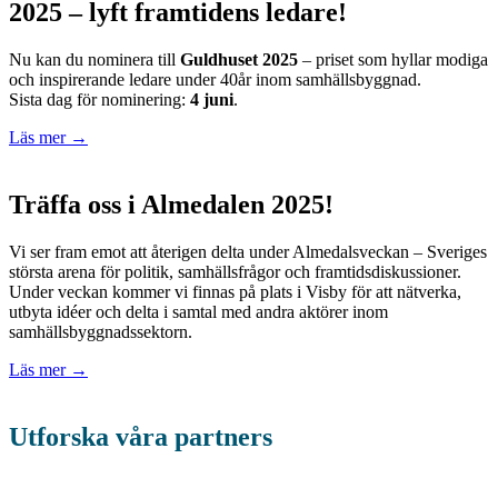
2025 – lyft framtidens ledare!
Nu
kan
du
nominera
till
Guldhuset
2025
–
priset
som
hyllar
modiga
och
inspirerande
ledare
under
40år
inom
samhällsbyggnad.
Sista
dag
för
nominering:
4
juni
.
Läs mer →
Träffa oss i Almedalen 2025!
Vi ser fram emot att återigen delta under Almedalsveckan – Sveriges
största arena för politik, samhällsfrågor och framtidsdiskussioner.
Under veckan kommer vi finnas på plats i Visby för att nätverka,
utbyta idéer och delta i samtal med andra aktörer inom
samhällsbyggnadssektorn.
Läs mer →
Utforska våra partners