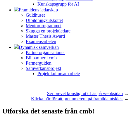
Kunskapsgrupp för AI
Framtidens ledarskap
Guldhuset
Utbildningsutskottet
Mentorprogrammet
Skugga en projektledare
Master Thesis Award
Examensarbeten
Dynamisk samverkan
Partnerorganisationer
Bli partner i cmb
Partnerguiden
Samverkansprojekt
Projektkultursamarbete
Ser brevet konstigt ut? Läs på webbsidan
→
Klicka här för att prenumerera på framtida utskick
→
Utforska det senaste från cmb!