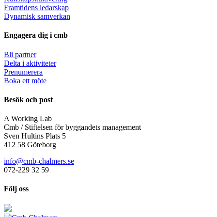
Framtidens ledarskap
Dynamisk samverkan
Engagera dig i cmb
Bli partner
Delta i aktiviteter
Prenumerera
Boka ett möte
Besök och post
A Working Lab
Cmb / Stiftelsen för byggandets management
Sven Hultins Plats 5
412 58 Göteborg
info@cmb-chalmers.se
072-229 32 59
Följ oss