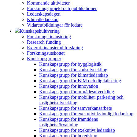
Kommande aktiviteter
Forskningsprojekt och publikationer
Ledarskapsdagen
Klimatledarskap
Vidareutbildningar för ledare
Kunskapskultivering
Forskningsfinansiering
Research funding
Externt finansierad forskning
Forskningsutskottet
Kunskapsgrupper
Kunskapsgrupp för bygglogistik
Kunskapsgrupp för stadsutveckling
Kunskapsgrupp för klimatledarskap
Kunskapsgrupp för BIM och digitalisering
Kunskapsgrupp för innovation
Kunskapsgrupp för områdesutveckling
Kunskapsgrupp för mobilitet, parkering och
fastighetsutveckling
Kunskapsgrupp för samverkansarbete
Kunskapsgrupp för exekutivt kvinnligt ledarskap
Kunskapsgrupp för framtidens
fastighetsförvaltning
Kunskapsgrupp för exekutivt ledarskap
Kunskapsgrupp för beredskap