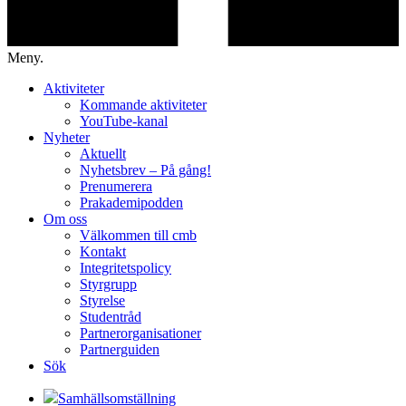
Meny.
Aktiviteter
Kommande aktiviteter
YouTube-kanal
Nyheter
Aktuellt
Nyhetsbrev – På gång!
Prenumerera
Prakademipodden
Om oss
Välkommen till cmb
Kontakt
Integritetspolicy
Styrgrupp
Styrelse
Studentråd
Partnerorganisationer
Partnerguiden
Sök
Samhällsomställning