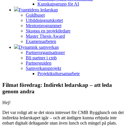
Kunskapsgrupp för AI
Framtidens ledarskap
Guldhuset
Utbildningsutskottet
Mentorprogrammet
Skugga en projektledare
Master Thesis Award
Examensarbeten
Dynamisk samverkan
Partnerorganisationer
Bli partner i cmb
Partnerguiden
Samverkansprojekt
Projektkultursamarbete
Filmat föredrag: Indirekt ledarskap – att leda
genom andra
Hej!
Det var roligt att se det stora intresset för CMB Bygglunch om det
indirekta ledarskapet igår – och att äntligen kunna erbjuda inte
enbart digitalt deltagande utan även lunch och mingel på plats.