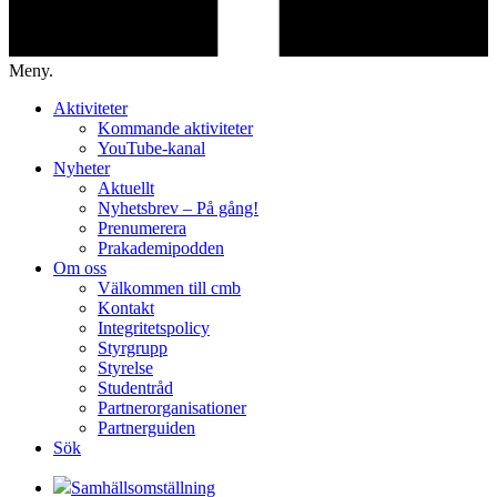
Meny.
Aktiviteter
Kommande aktiviteter
YouTube-kanal
Nyheter
Aktuellt
Nyhetsbrev – På gång!
Prenumerera
Prakademipodden
Om oss
Välkommen till cmb
Kontakt
Integritetspolicy
Styrgrupp
Styrelse
Studentråd
Partnerorganisationer
Partnerguiden
Sök
Samhällsomställning