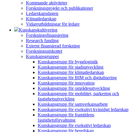
Kommande aktiviteter
Forskningsprojekt och publikationer
Ledarskapsdagen
Klimatledarskap
Vidareutbildningar för ledare
Kunskapskultivering
Forskningsfinansiering
Research funding
Externt finansierad forskning
Forskningsutskottet
Kunskapsgrupper
Kunskapsgrupp för bygglogistik
Kunskapsgrupp för stadsutveckling
Kunskapsgrupp för klimatledarskap
Kunskapsgrupp för BIM och digitalisering
Kunskapsgrupp för innovation
Kunskapsgrupp för områdesutveckling
Kunskapsgrupp för mobilitet, parkering och
fastighetsutveckling
Kunskapsgrupp för samverkansarbete
Kunskapsgrupp för exekutivt kvinnligt ledarskap
Kunskapsgrupp för framtidens
fastighetsförvaltning
Kunskapsgrupp för exekutivt ledarskap
Kunskapsgrupp för beredskap