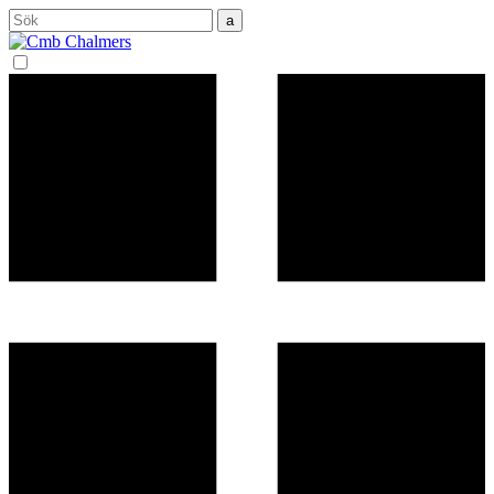
Sök
efter: