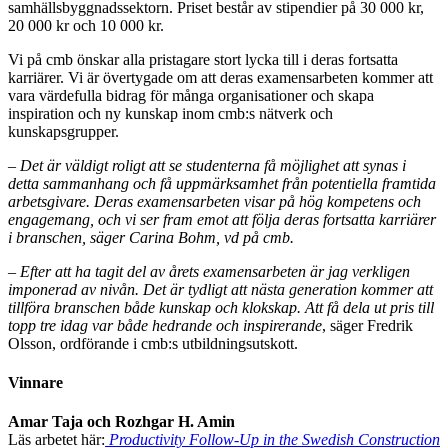
samhällsbyggnadssektorn. Priset består av stipendier på 30 000 kr,
20 000 kr och 10 000 kr.
Vi på cmb önskar alla pristagare stort lycka till i deras fortsatta
karriärer. Vi är övertygade om att deras examensarbeten kommer att
vara värdefulla bidrag för många organisationer och skapa
inspiration och ny kunskap inom cmb:s nätverk och
kunskapsgrupper.
– Det är väldigt roligt att se studenterna få möjlighet att synas i
detta sammanhang och få uppmärksamhet från potentiella framtida
arbetsgivare. Deras examensarbeten visar på hög kompetens och
engagemang, och vi ser fram emot att följa deras fortsatta karriärer
i branschen, säger Carina Bohm, vd på cmb.
–
Efter att ha tagit del av årets examensarbeten är jag verkligen
imponerad av nivån. Det är tydligt att nästa generation kommer att
tillföra branschen både kunskap och klokskap. Att få dela ut pris till
topp tre idag var både hedrande och inspirerande
, säger Fredrik
Olsson, ordförande i cmb:s utbildningsutskott.
Vinnare
Amar Taja och Rozhgar H. Amin
Läs arbetet här:
Productivity Follow-Up in the Swedish Construction