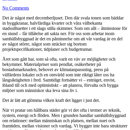
No Comments
Det är något med decemberljuset. Den där svala tonen som bäddar
in byggkranar, halvfärdiga kvarter och våra välbekanta
stadssilhuetter i ett slags stilla skimmer. Som om allt – åtminstone för
en stund – får tillåtelse att sakta ner. För oss som arbetar inom
samhällsbyggnad är det en påminnelse om att vår vardag är en del
av något större, något som sträcker sig bortom
projektspecifikationer, tidplaner och budgetramar.
Året som gått har, som så ofta, varit en väv av möjligheter och
bekymmer. Materialpriser som pendlat, osäkerheter på
bostadsmarknaden, behovet av klimatanpassning, press på
välfärdens lokaler och en omvärld som inte riktigt låter oss ha
långsiktigheten i fred. Samtidigt fortsätter vi – enträget, envist,
ibland till och med optimistiskt – att planera, förvalta och bygga
miljöer som människor ska leva sina liv i.
Det är lätt att glömma vilken kraft det ligger i just det.
När vi pratar om hållbara städer gör vi det ofta i termer av teknik,
system, energi och flöden. Men i grunden handlar samhällsbyggnad
om relationer: mellan människan och platsen, mellan nuet och
framtiden, mellan visioner och vardag. Vi bygger inte bara strukturer