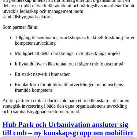
Ett partnerskap innebär att ditt företag eller din organisation blir en
del av ett unikt nätverk där akademi och näringsliv samarbetar för att
utveckla ledarskap och management inom
samhällsbyggnadssektorn.
Som partner får ni:
Tillgång till seminarier, workshops och aktuell forskning för er
kompetensutveckling
Möjlighet att delta i forsknings- och utvecklingsprojekt
Inflytande över vilka teman och frågor cmb fokuserar på
Ett starkt nätverk i branschen
En plattform för att bidra till utvecklingen av branschens
framtida kompetens
Att bli partner i cmb är därför inte bara ett medlemskap – det är en
strategisk investering i både den egna organisationens utveckling
och i samhällsbyggnadssektorns framtid.
Hub Park och Urbanivation ansluter sig
till cmb – ny kunskapsgrupp om mobilitet