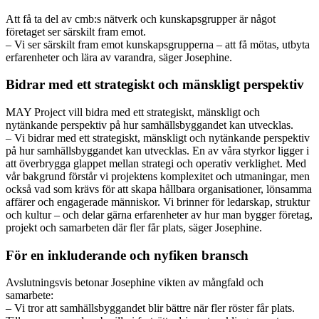
Att få ta del av cmb:s nätverk och kunskapsgrupper är något
företaget ser särskilt fram emot.
– Vi ser särskilt fram emot kunskapsgrupperna – att få mötas, utbyta
erfarenheter och lära av varandra, säger Josephine.
Bidrar med ett strategiskt och mänskligt perspektiv
MAY Project vill bidra med ett strategiskt, mänskligt och
nytänkande perspektiv på hur samhällsbyggandet kan utvecklas.
– Vi bidrar med ett strategiskt, mänskligt och nytänkande perspektiv
på hur samhällsbyggandet kan utvecklas. En av våra styrkor ligger i
att överbrygga glappet mellan strategi och operativ verklighet. Med
vår bakgrund förstår vi projektens komplexitet och utmaningar, men
också vad som krävs för att skapa hållbara organisationer, lönsamma
affärer och engagerade människor. Vi brinner för ledarskap, struktur
och kultur – och delar gärna erfarenheter av hur man bygger företag,
projekt och samarbeten där fler får plats, säger Josephine.
För en inkluderande och nyfiken bransch
Avslutningsvis betonar Josephine vikten av mångfald och
samarbete:
– Vi tror att samhällsbyggandet blir bättre när fler röster får plats.