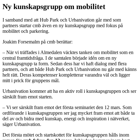
Ny kunskapsgrupp om mobilitet
I samband med att Hub Park och Urbanivation går med som
partners startar cmb även en ny kunskapsgrupp med fokus på
mobilitet och parkering.
Joakim Forsemalm
på cmb berättar:
– När vi träffades i Almedalen väcktes tanken om mobilitet som en
central framtidsfråga. I de samtalen började idén om en ny
kunskapsgrupp ta form. Sedan dess har vi haft dialog med flera
partners, och att både Hub Park och Urbanivation nu går med känns
helt rätt. Deras kompetenser kompletterar varandra väl och ligger
mitt i prick för gruppens mål.
Urbanivation kommer att ha en aktiv roll i kunskapsgruppen och ser
särskilt fram emot starten.
– Vi ser särskilt fram emot det första seminariet den 12 mars. Som
ordförande i kunskapsgruppen ser jag mycket fram emot att både ta
del av och bidra med kunskap, energi och inspiration i nätverket,
säger Urbanivation.
Det första mötet och startskottet för kunskapsgruppen hålls inom