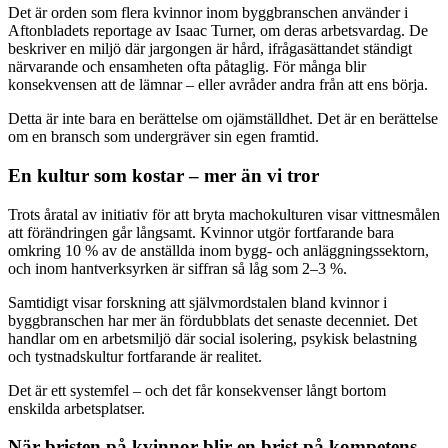
Det är orden som flera kvinnor inom byggbranschen använder i
Aftonbladets reportage av Isaac Turner, om deras arbetsvardag. De
beskriver en miljö där jargongen är hård, ifrågasättandet ständigt
närvarande och ensamheten ofta påtaglig. För många blir
konsekvensen att de lämnar – eller avråder andra från att ens börja.
Detta är inte bara en berättelse om ojämställdhet. Det är en berättelse
om en bransch som undergräver sin egen framtid.
En kultur som kostar – mer än vi tror
Trots åratal av initiativ för att bryta machokulturen visar vittnesmålen
att förändringen går långsamt. Kvinnor utgör fortfarande bara
omkring 10 % av de anställda inom bygg- och anläggningssektorn,
och inom hantverksyrken är siffran så låg som 2–3 %.
Samtidigt visar forskning att självmordstalen bland kvinnor i
byggbranschen har mer än fördubblats det senaste decenniet. Det
handlar om en arbetsmiljö där social isolering, psykisk belastning
och tystnadskultur fortfarande är realitet.
Det är ett systemfel – och det får konsekvenser långt bortom
enskilda arbetsplatser.
När bristen på kvinnor blir en brist på kompetens