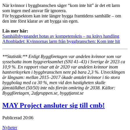
När kvinnor i byggbranschen säger “kom inte hit” är det ett larm
som ingen med ansvar får ignorera.
För byggsektorn kan inte längre bygga framtidens samhälle – om
den inte först klarar av att bygga sin egen.
Läs mer här:
Samhällsbyggandet hotas av kompetenskris – nu krävs handling
Aftonbladet: Kvinnornas larm från byggbranschen: Kom inte hit
**Statistik:** Enligt Byggföretagen var andelen kvinnor som var
sysselsatta inom byggverksamhet (SNI 41–43) i Sverige år 2023 ca
10,9 %. En rapport visar att år 2020 var andelen kvinnor inom
hantverksyrken i byggbranschen nere på bara 2,3 %. Utvecklingen
är långsam: mellan 2015–2017 ökade antalet kvinnor i tio stora
byggbolag med ca 30 %, men vid den hastigheten skulle
jämställdhet (50/50) inte nås förrän omkring år 2038. Källor:
Byggföretagen, 2afgruppen.se, byggtjanst.se
MAY Project ansluter sig till cmb!
Publicerad
20:06
Nyheter