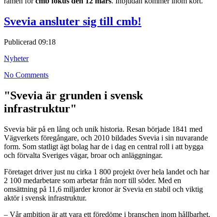
ramen för
cmb fokus den 12 mars
. Inbjudan kommer inom kort.
Svevia ansluter sig till cmb!
Publicerad
09:18
Nyheter
No Comments
"Svevia är grunden i svensk
infrastruktur"
Svevia bär på en lång och unik historia. Resan började 1841 med
Vägverkets föregångare, och 2010 bildades Svevia i sin nuvarande
form. Som statligt ägt bolag har de i dag en central roll i att bygga
och förvalta Sveriges vägar, broar och anläggningar.
Företaget driver just nu cirka 1 800 projekt över hela landet och har
2 100 medarbetare som arbetar från norr till söder. Med en
omsättning på 11,6 miljarder kronor är Svevia en stabil och viktig
aktör i svensk infrastruktur.
– Vår ambition är att vara ett föredöme i branschen inom hållbarhet,