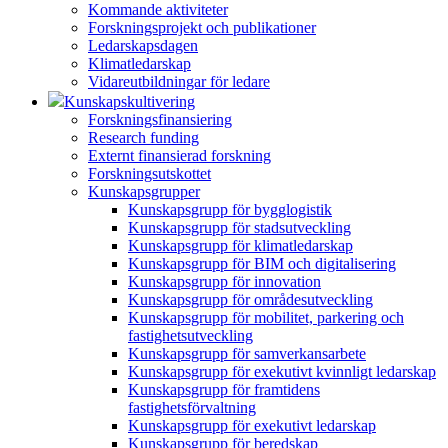
Kommande aktiviteter
Forskningsprojekt och publikationer
Ledarskapsdagen
Klimatledarskap
Vidareutbildningar för ledare
Kunskapskultivering
Forskningsfinansiering
Research funding
Externt finansierad forskning
Forskningsutskottet
Kunskapsgrupper
Kunskapsgrupp för bygglogistik
Kunskapsgrupp för stadsutveckling
Kunskapsgrupp för klimatledarskap
Kunskapsgrupp för BIM och digitalisering
Kunskapsgrupp för innovation
Kunskapsgrupp för områdesutveckling
Kunskapsgrupp för mobilitet, parkering och
fastighetsutveckling
Kunskapsgrupp för samverkansarbete
Kunskapsgrupp för exekutivt kvinnligt ledarskap
Kunskapsgrupp för framtidens
fastighetsförvaltning
Kunskapsgrupp för exekutivt ledarskap
Kunskapsgrupp för beredskap