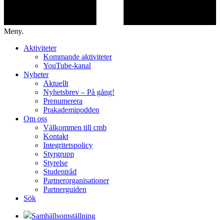
Meny.
Aktiviteter
Kommande aktiviteter
YouTube-kanal
Nyheter
Aktuellt
Nyhetsbrev – På gång!
Prenumerera
Prakademipodden
Om oss
Välkommen till cmb
Kontakt
Integritetspolicy
Styrgrupp
Styrelse
Studentråd
Partnerorganisationer
Partnerguiden
Sök
Samhällsomställning