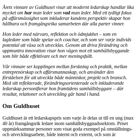
Årets vinnare av Guldhuset visar att modernt ledarskap handlar lika
mycket om
hur
man leder som
vad
man leder. Med ett tydligt fokus
på affärsmässighet som inkluderar kundens perspektiv skapar hon
hållbara och framgångsrika samarbeten där alla parter vinner.
Hon leder med närvaro, reflektion och ödmjukhet – som en
lagledare som både spelar och coachar, och som ser varje individs
potential att växa och utvecklas. Genom att driva förändring och
uppmuntra innovation visar hon vägen mot ett samhällsbyggande
som blir både effektivare och mer meningsfullt.
Vår vinnare ser kopplingen mellan forskning och praktik, mellan
entreprenörskap och affärsmannaskap, och använder den
förståelsen för att utveckla både människor, projekt och bransch.
Med sitt reflekterade, förändringsorienterade och inkluderande
ledarskap personifierar hon framtidens samhällsbyggare – där
resultat, relationer och utveckling går hand i hand.
Om Guldhuset
Guldhuset är ett ledarskapspris som varje år delas ut till en ung (max
40 år) framgångsrik ledare inom samhällsbyggnadssektorn. Priset
uppmärksammar personer som visat goda exempel på omställnings-
och utvecklingsarbete, både internt och externt, och som är