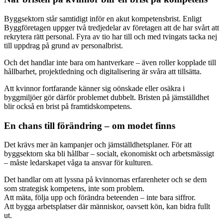
Byggsektorn står samtidigt inför en akut kompetensbrist. Enligt
Byggföretagen uppger två tredjedelar av företagen att de har svårt att
rekrytera rätt personal. Fyra av tio har till och med tvingats tacka nej
till uppdrag på grund av personalbrist.
Och det handlar inte bara om hantverkare – även roller kopplade till
hållbarhet, projektledning och digitalisering är svåra att tillsätta.
Att kvinnor fortfarande känner sig oönskade eller osäkra i
byggmiljöer gör därför problemet dubbelt. Bristen på jämställdhet
blir också en brist på framtidskompetens.
En chans till förändring – om modet finns
Det krävs mer än kampanjer och jämställdhetsplaner. För att
byggsektorn ska bli hållbar – socialt, ekonomiskt och arbetsmässigt
– måste ledarskapet våga ta ansvar för kulturen.
Det handlar om att lyssna på kvinnornas erfarenheter och se dem
som strategisk kompetens, inte som problem.
Att mäta, följa upp och förändra beteenden – inte bara siffror.
Att bygga arbetsplatser där människor, oavsett kön, kan bidra fullt
ut.