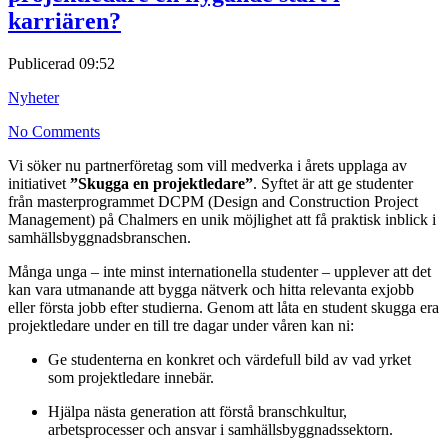
karriären?
Publicerad
09:52
Nyheter
No Comments
Vi söker nu partnerföretag som vill medverka i årets upplaga av
initiativet
”Skugga en projektledare”
. Syftet är att ge studenter
från masterprogrammet DCPM (Design and Construction Project
Management) på Chalmers en unik möjlighet att få praktisk inblick i
samhällsbyggnadsbranschen.
Många unga – inte minst internationella studenter – upplever att det
kan vara utmanande att bygga nätverk och hitta relevanta exjobb
eller första jobb efter studierna. Genom att låta en student skugga era
projektledare under en till tre dagar under våren kan ni:
Ge studenterna en konkret och värdefull bild av vad yrket
som projektledare innebär.
Hjälpa nästa generation att förstå branschkultur,
arbetsprocesser och ansvar i samhällsbyggnadssektorn.