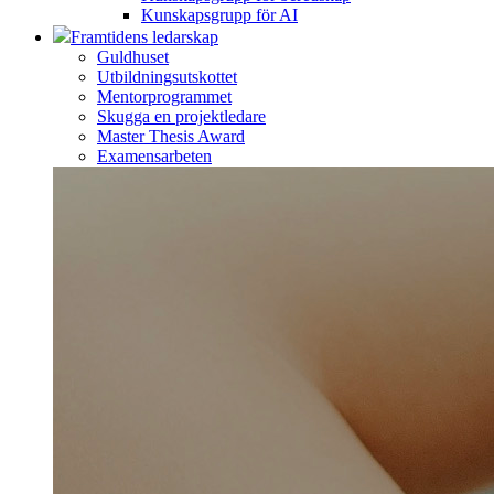
Kunskapsgrupp för AI
Framtidens ledarskap
Guldhuset
Utbildningsutskottet
Mentorprogrammet
Skugga en projektledare
Master Thesis Award
Examensarbeten