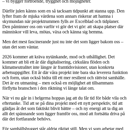
– vi bygger förtroende, trygghet och möjligheter.
Därför julen känns som en så tacksam tidpunkt att stanna upp. Den
lyfter fram de mjuka värdena som annars riskerar att hamna i
skymundan när projektrummen fylls av Excelblad och tidplaner.
Den påminner oss om varför vi gör det vi gör: att skapa platser där
människor vill leva, mötas, växa och känna sig hemma.
Men det mest fascinerande just nu inte det som ligger bakom oss –
utan det som väntar.
2026 kommer att kräva nytänkande, mod och uthållighet. Det
kommer att bli ett år där digitalisering, cirkulära flöden och
klimatneutralitet inte längre är framtidsvisioner, utan konkreta
arbetsuppgifter. Ett år där våra projekt inte bara ska leverera funktion
och form, utan också bidra till ett mer resilient och rättvist samhälle.
Det är en utmaning – men också en möjlighet att tillsammans
förflytta branschen i den riktning vi länge talat om.
När vi nu går in i helgerna hoppas jag att du får tid för både vila och
eftertanke. Tid att se på dina projekt med ett nytt perspektiv, tid att
glädjas åt det som faktiskt blivit bättre – och ny energi att ta dig an
allt det spännande som ligger framför oss, mod att fortsätta driva på
där det fortfarande behövs.
För samhällsbygget står aldrig riktigt still. Men vi som arbetar med