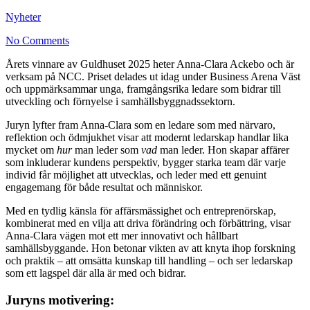
Nyheter
No Comments
Årets vinnare av Guldhuset 2025 heter Anna-Clara Ackebo och är
verksam på NCC. Priset delades ut idag under Business Arena Väst
och uppmärksammar unga, framgångsrika ledare som bidrar till
utveckling och förnyelse i samhällsbyggnadssektorn.
Juryn lyfter fram Anna-Clara som en ledare som med närvaro,
reflektion och ödmjukhet visar att modernt ledarskap handlar lika
mycket om
hur
man leder som
vad
man leder. Hon skapar affärer
som inkluderar kundens perspektiv, bygger starka team där varje
individ får möjlighet att utvecklas, och leder med ett genuint
engagemang för både resultat och människor.
Med en tydlig känsla för affärsmässighet och entreprenörskap,
kombinerat med en vilja att driva förändring och förbättring, visar
Anna-Clara vägen mot ett mer innovativt och hållbart
samhällsbyggande. Hon betonar vikten av att knyta ihop forskning
och praktik – att omsätta kunskap till handling – och ser ledarskap
som ett lagspel där alla är med och bidrar.
Juryns motivering: