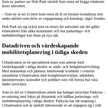
Som ny partner ser Hub Park särskilt fram emot att bygga relationer
inom nätverket.
– Som ny in ser vi mest fram emot att få en bredare kontaktyta mot
andra aktörer som drivs av engagemang och kunskap, säger Annika.
Hub Park ser sig också som en resurs för nätverket när det gäller
erfarenheter från olika kommuner och hur parkerings- och
mobilitetsfrågor kan lösas på nya sätt.
Datadriven och värdeskapande
mobilitetsplanering i tidiga skeden
Urbanivation
är ett specialiserat team som arbetar med
värdeskapande i tidiga skeden av stads- och fastighetsutveckling.
Med människan och platsens inneboende kvaliteter i centrum
samarbetar Urbanivation med fastighetsutvecklare, arkitekter,
tjänstepersoner, konsulter och politiker som vill förnya hur våra
städer utvecklas.
Som en del av Urbanivations arbete har bolaget utvecklat
Parkyria
–
en satsning med fokus på dynamisk och hållbar parkerings- och
mobilitetsplanering i tidiga skeden. Parkyria har sitt ursprung i
Urbanivation och är särskilt intresserade av att engagera sig i cmb