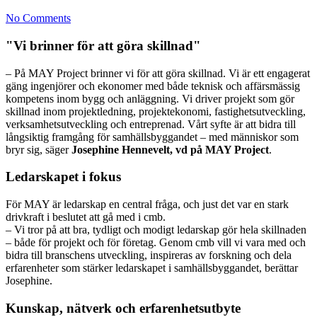
No Comments
"Vi brinner för att göra skillnad"
– På MAY Project brinner vi för att göra skillnad. Vi är ett engagerat
gäng ingenjörer och ekonomer med både teknisk och affärsmässig
kompetens inom bygg och anläggning. Vi driver projekt som gör
skillnad inom projektledning, projektekonomi, fastighetsutveckling,
verksamhetsutveckling och entreprenad. Vårt syfte är att bidra till
långsiktig framgång för samhällsbyggandet – med människor som
bryr sig, säger
Josephine Hennevelt, vd på MAY Project
.
Ledarskapet i fokus
För MAY är ledarskap en central fråga, och just det var en stark
drivkraft i beslutet att gå med i cmb.
– Vi tror på att bra, tydligt och modigt ledarskap gör hela skillnaden
– både för projekt och för företag. Genom cmb vill vi vara med och
bidra till branschens utveckling, inspireras av forskning och dela
erfarenheter som stärker ledarskapet i samhällsbyggandet, berättar
Josephine.
Kunskap, nätverk och erfarenhetsutbyte