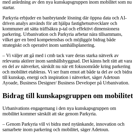
med anledning av den nya kunskapsgruppen inom mobilitet som nu
startar.
Parkyria erbjuder en banbrytande lösning där öppna data och AI-
driven analys används för att hjälpa fastighetsutvecklare och
kommuner att sätta träffsäkra p-tal och effektivt dimensionera
parkering. Urbanivation och Parkyria arbetar nära tillsammans,
vilket ger en bred kompetensbas och möjliggör bidrag både
strategiskt och operativt inom samhällsplanering.
– Vi väljer att gå med i cmb tack vare deras starka nätverk av
relevanta aktörer inom samhällsbyggnad. Det känns helt rätt att vara
en del av nätverket, särskilt nu när ett fokusområde kring parkering
och mobilitet etableras. Vi ser fram emot att både ta del av och bidra
till kunskap, energi och inspiration i nätverket, säger Adetoun
Ayoade, Business Designer/ Business Developer på Urbanivation.
Bidrag till kunskapsgruppen om mobilitet
Urbanivations engagemang i den nya kunskapsgruppen om
mobilitet kommer särskilt att ske genom Parkyria.
– Genom Parkyria vill vi bidra med nytänkande, innovation och
samarbete inom parkering och mobilitet, säger Adetoun.