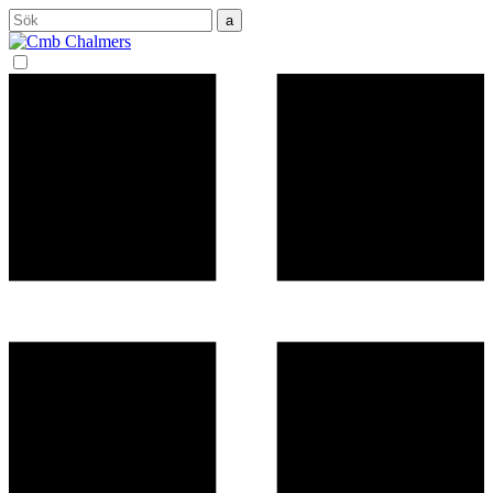
Sök
efter: