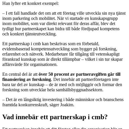
Han lyfter ett konkret exempel:
– I ett fall handlade det om att ett företag ville utveckla sin nya tjänst
inom parkering och mobilitet. När vi startade en kunskapsgrupp
inom mobilitet, som var direkt relevant för deras affär, blev det
tydligt hur partnerskapet kan bidra till både fördjupad kompetens
och konkret tjänsteutveckling.
Ett partnerskap i cmb kan beskrivas som en förbetald,
evidensbaserad kompetensutveckling som bygger på forskning,
erfarenhet och nätverk. Medarbetare får tillgång till vetenskapligt
förankrad kunskap som är direkt tillämpbar – vilket i sin tur skapar
affärsvärde för organisationen.
En central del är att
över 50 procent av partneravgiften går till
finansiering av forskning
. Det innebär att partnerföretagen inte
bara tar del av kunskap – de är med och möjliggör och formar den
forskning som utvecklar hela samhällsbyggnadssektorn.
– Det är en långsiktig investering i både människor och branschens
framtida konkurrenskraft, säger Joakim.
Vad innebär ett partnerskap i cmb?