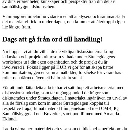
av dina erfarenheter, kunskaper och perspektiv från din del av
samhällsbyggnadsbranschen.
Vi arrangörer arbetar nu vidare med att analysera och sammanställa
det material vi fick in under dagen, och kommer att återkoppla igen
lite längre fram.
Dags att gå från ord till handling!
Nu hoppas vi att du vill ta de de viktiga diskussionerna kring
ledarskap och projektkultur som vi hade under Strategidagens
workshops ut i din egen organisation och de projekt du är
involverad i! Fokus ligger på HUR vi gör för att skapa bättre
kommunikation, gemensamma målbilder, förståelse för varandras
roller och därmed även ett bättre slutresultat.
För att underlätta detta arbete har vi satt ihop ett arbetsmaterial med
diskussionsunderlag, som tar utgångspunkt i de frågor som
diskuterades under Strategidagen. I materialet ingår även ett urval av
alla de förslag som kom in under Strategidagen kopplat till
respektive fråga, filmat material från panelsamtal med CMB, IQ
Samhällsbyggnad och Boverket, samt poddfilmen med Amanda
Eklund.
Ladda gärna ner materialet och visa som ett bildspel – perfekt om du