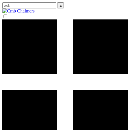
Sök
efter: