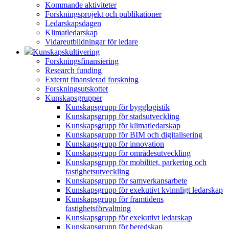
Kommande aktiviteter
Forskningsprojekt och publikationer
Ledarskapsdagen
Klimatledarskap
Vidareutbildningar för ledare
Kunskapskultivering
Forskningsfinansiering
Research funding
Externt finansierad forskning
Forskningsutskottet
Kunskapsgrupper
Kunskapsgrupp för bygglogistik
Kunskapsgrupp för stadsutveckling
Kunskapsgrupp för klimatledarskap
Kunskapsgrupp för BIM och digitalisering
Kunskapsgrupp för innovation
Kunskapsgrupp för områdesutveckling
Kunskapsgrupp för mobilitet, parkering och
fastighetsutveckling
Kunskapsgrupp för samverkansarbete
Kunskapsgrupp för exekutivt kvinnligt ledarskap
Kunskapsgrupp för framtidens
fastighetsförvaltning
Kunskapsgrupp för exekutivt ledarskap
Kunskapsgrupp för beredskap