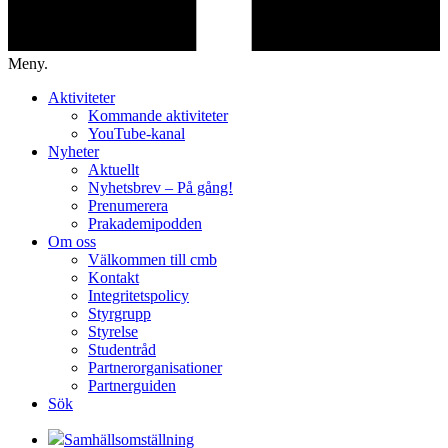
Meny.
Aktiviteter
Kommande aktiviteter
YouTube-kanal
Nyheter
Aktuellt
Nyhetsbrev – På gång!
Prenumerera
Prakademipodden
Om oss
Välkommen till cmb
Kontakt
Integritetspolicy
Styrgrupp
Styrelse
Studentråd
Partnerorganisationer
Partnerguiden
Sök
Samhällsomställning