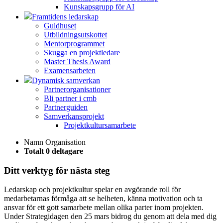
Kunskapsgrupp för AI
Framtidens ledarskap
Guldhuset
Utbildningsutskottet
Mentorprogrammet
Skugga en projektledare
Master Thesis Award
Examensarbeten
Dynamisk samverkan
Partnerorganisationer
Bli partner i cmb
Partnerguiden
Samverkansprojekt
Projektkultursamarbete
Namn
Organisation
Totalt 0 deltagare
Ditt verktyg för nästa steg
Ledarskap och projektkultur spelar en avgörande roll för
medarbetarnas förmåga att se helheten, känna motivation och ta
ansvar för ett gott samarbete mellan olika parter inom projekten.
Under Strategidagen den 25 mars bidrog du genom att dela med dig