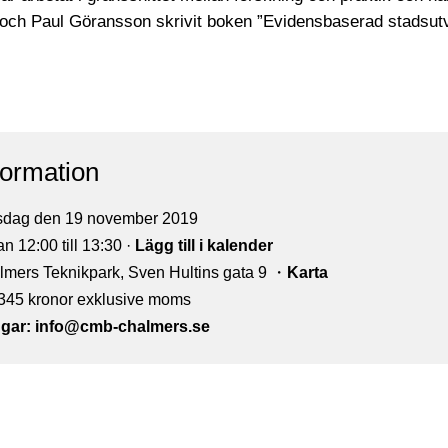
ch Paul Göransson skrivit boken ”Evidensbaserad stadsutv
formation
sdag den 19 november 2019
n 12:00 till 13:30 ·
Lägg till i kalender
mers Teknikpark, Sven Hultins gata 9 ・
Karta
345 kronor exklusive moms
gar:
info@cmb-chalmers.se