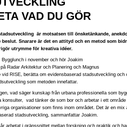
UTVECKLING
VETA VAD DU GÖR
tadsutveckling är motsatsen till önsketänkande, anekdo
beslut. Snarare är det en attityd och en metod som bidra
rigör utrymme för kreativa idéer.
s Bygglunch i november och hör Joakim
 på Radar Arkitektur och Planering och Magnus
 vid RISE, berätta om evidensbaserad stadsutveckling och d
dsutveckling som metoden innefattar.
ngen, vad säger kunskap från urbana professionella som byg
dra konsulter, vad tänker de som bor och arbetar i ett områd
vriga organisationer som finns inom området. Det är en mix
aserad stadsutveckling, sammanfattar Joakim.
år arbetat i gränssnittet mellan forskning och praktik och h