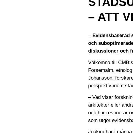
STADS
– ATT 
– Evidensbaserad s
och suboptimerade 
diskussioner och f
Välkomna till CMB:
Forsemalm, etnolog
Johansson, forskare
perspektiv inom sta
– Vad visar forskni
arkitekter eller an
och hur resonerar ö
som utgör evidensb
Joakim har i många 