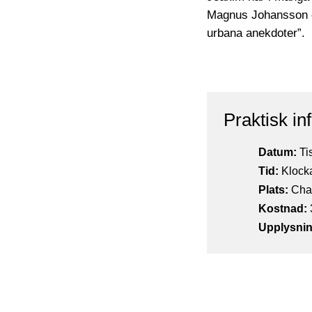
Magnus Johansson o
urbana anekdoter”.
Praktisk in
Datum:
Ti
Tid:
Klocka
Plats:
Chal
Kostnad:
Upplysnin