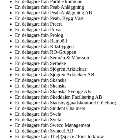
En deltagare från
Partille kommun
En deltagare från
Peab Anläggning
En deltagare från
Peab Anläggning AB
En deltagare från
Peab, Bygg Väst
En deltagare från
Preera
En deltagare från
Privat
En deltagare från
Prolog
En deltagare från
Ramböll
En deltagare från
Riksbyggen
En deltagare från
RO-Gruppen
En deltagare från
Semrén & Månsson
En deltagare från
Serneke
En deltagare från
Sjögren Arkitekter
En deltagare från
Sjögren Arkitekter AB
En deltagare från
Skanska
En deltagare från
Skanska
En deltagare från
Skanska Sverige AB
En deltagare från
Skeddalen Facilitering AB
En deltagare från
Stadsbyggnadskontoret Göteborg
En deltagare från
Student Chalmers
En deltagare från
Svefa
En deltagare från
Svefa
En deltagare från
Sweco Management
En deltagare från
Symetri AB
En deltagare från
The( )Space / First to know