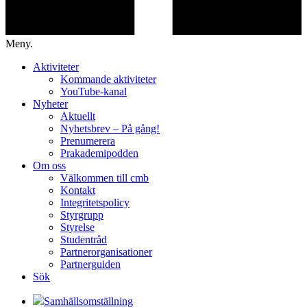
Meny.
Aktiviteter
Kommande aktiviteter
YouTube-kanal
Nyheter
Aktuellt
Nyhetsbrev – På gång!
Prenumerera
Prakademipodden
Om oss
Välkommen till cmb
Kontakt
Integritetspolicy
Styrgrupp
Styrelse
Studentråd
Partnerorganisationer
Partnerguiden
Sök
Samhällsomställning