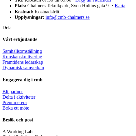
Plats:
Chalmers Teknikpark, Sven Hultins gata 9 ・
Karta
Kostnad:
Kostnadsfritt
Upplysningar:
info@cmb-chalmers.se
Dela
Vårt erbjudande
Samhällsomställning
Kunskapskultivering
Framtidens ledarskap
Dynamisk samverkan
Engagera dig i cmb
Bli partner
Delta i aktiviteter
Prenumerera
Boka ett möte
Besök och post
A Working Lab