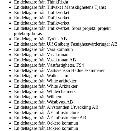
En deltagare från
ThinkRight
En deltagare från
Tillväxt i Mänsklighetens Tjänst
En deltagare från
Trafikverket
En deltagare från
Trafikverket
En deltagare från
Trafikverket
En deltagare från
Trafikverket, Stora projekt, projekt
göteborg-borås
En deltagare från
Tyréns AB
En deltagare från
Ulf Gråberg Fastighetsvärderingar AB
En deltagare från
Vara kommun
En deltagare från
Vasakronan
En deltagare från
Vasakronan AB
En deltagare från
Västfastigheter, FS4
En deltagare från
Västsvenska Hadnelskammaren
En deltagare från
Wallenstam
En deltagare från
White arkitekter
En deltagare från
White Arkitekter
En deltagare från
White/chalmers
En deltagare från
Willhem
En deltagare från
Wästbygg AB
En deltagare från
Älvstranden Utveckling AB
En deltagare från
ÅF Infrastructure
En deltagare från
ÅF Infrastructure AB
En deltagare från
Öckerö kommun
En deltagare från
Öckerö kommun