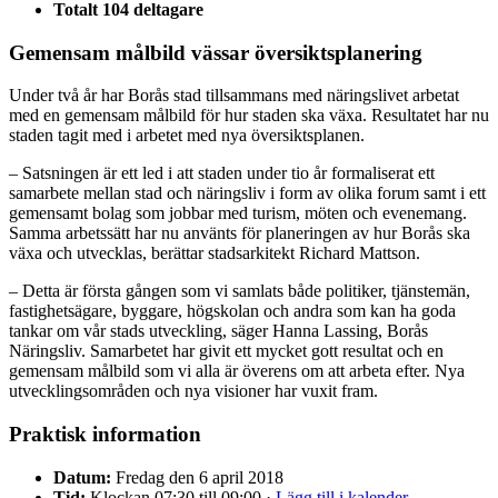
Totalt 104 deltagare
Gemensam målbild vässar översiktsplanering
Under två år har Borås stad tillsammans med näringslivet arbetat
med en gemensam målbild för hur staden ska växa. Resultatet har nu
staden tagit med i arbetet med nya översiktsplanen.
­­– Satsningen är ett led i att staden under tio år formaliserat ett
samarbete mellan stad och näringsliv i form av olika forum samt i ett
gemensamt bolag som jobbar med turism, möten och evenemang.
Samma arbetssätt har nu använts för planeringen av hur Borås ska
växa och utvecklas, berättar stadsarkitekt Richard Mattson.
­– Detta är första gången som vi samlats både politiker, tjänstemän,
fastighetsägare, byggare, högskolan och andra som kan ha goda
tankar om vår stads utveckling, säger Hanna Lassing, Borås
Näringsliv. Samarbetet har givit ett mycket gott resultat och en
gemensam målbild som vi alla är överens om att arbeta efter. Nya
utvecklingsområden och nya visioner har vuxit fram.
Praktisk information
Datum:
Fredag den 6 april 2018
Tid:
Klockan 07:30 till 09:00 ·
Lägg till i kalender