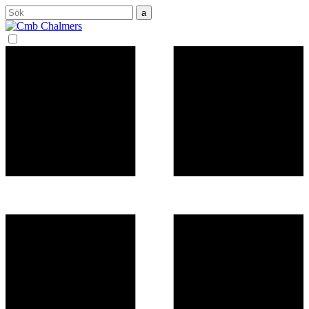
Sök
efter: