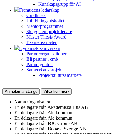
Kunskapsgrupp för AI
Framtidens ledarskap
Guldhuset
Utbildningsutskottet
Mentorprogrammet
Skugga en projektledare
Master Thesis Award
Examensarbeten
Dynamisk samverkan
Partnerorganisationer
Bli partner i cmb
Partnerguiden
Samverkansprojekt
Projektkultursamarbete
Anmälan är stängd
Vilka kommer?
Namn
Organisation
En deltagare från
Akademiska Hus AB
En deltagare från
Ale kommun
En deltagare från
Ale kommun
En deltagare från
BJC Group AB
En deltagare från
Bonava Sverige AB