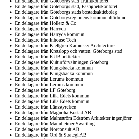
En deltagare från
Göteborgs stad Trafikkontoret
En deltagare från
Göteborgs stad, Fastighetskontoret
En deltagare från
Göteborgs stads bostadsaktiebolag
En deltagare från
Göteborgsregionens kommunalförbund
En deltagare från
Hollerz & Co
En deltagare från
Härryda
En deltagare från
Härryda kommun
En deltagare från
Inhouse Tech
En deltagare från
Kjellgren Kaminsky Architecture
En deltagare från
Kretslopp och vatten, Göteborgs stad
En deltagare från
KUB arkitekter
En deltagare från
Kulturförvaltningen Göteborg
En deltagare från
Kungsbacka kommun
En deltagare från
Kungsbacka kommun
En deltagare från
Lerums kommun
En deltagare från
Lerums kommun
En deltagare från
LF Göteborg
En deltagare från
Lilla Edets kommun
En deltagare från
Lilla Edets kommun
En deltagare från
Länsstyrelsen
En deltagare från
Magnolia Bostad AB
En deltagare från
Malmström Edström Arkitekter ingenjörer
En deltagare från
Mannheimer Swartling
En deltagare från
Norconsult AB
En deltagare från
Ord & Strategi AB