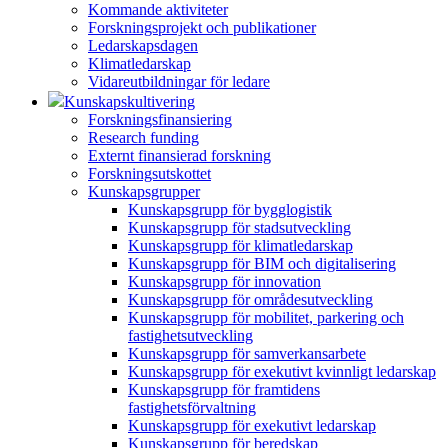
Kommande aktiviteter
Forskningsprojekt och publikationer
Ledarskapsdagen
Klimatledarskap
Vidareutbildningar för ledare
Kunskapskultivering
Forskningsfinansiering
Research funding
Externt finansierad forskning
Forskningsutskottet
Kunskapsgrupper
Kunskapsgrupp för bygglogistik
Kunskapsgrupp för stadsutveckling
Kunskapsgrupp för klimatledarskap
Kunskapsgrupp för BIM och digitalisering
Kunskapsgrupp för innovation
Kunskapsgrupp för områdesutveckling
Kunskapsgrupp för mobilitet, parkering och
fastighetsutveckling
Kunskapsgrupp för samverkansarbete
Kunskapsgrupp för exekutivt kvinnligt ledarskap
Kunskapsgrupp för framtidens
fastighetsförvaltning
Kunskapsgrupp för exekutivt ledarskap
Kunskapsgrupp för beredskap