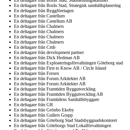
En deltagare från
Borås Stad, Stadsledningskansliet
En deltagare från
Borås Stad, Strategisk samhällsplanering
En deltagare från
Byggföretagen
En deltagare från
Castellum
En deltagare från
Castellum AB
En deltagare från
Chalmers
En deltagare från
Chalmers
En deltagare från
Chalmers
En deltagare från
Chalmers
En deltagare från
Cmb
En deltagare från
development partner
En deltagare från
Dick Hedman AB
En deltagare från
Exploateringsförvaltningen Göteborg stad
En deltagare från
First to Know AB / Circle Island
En deltagare från
Forsen
En deltagare från
Forum Arkitekter AB
En deltagare från
Forum Arkitekter AB
En deltagare från
Framtiden Byggutveckling
En deltagare från
Framtiden Byggutveckling AB
En deltagare från
Framtidens Samhällsbyggare
En deltagare från
GR
En deltagare från
Grönbo Ekoby
En deltagare från
Gullers Grupp
En deltagare från
Göteborg Stad Stadsbyggnadskontoret
En deltagare från
Göteborgs Stad Lokalförvaltningen