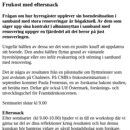
Frukost med eftersnack
Frågan om hur hyresgäster upplever sin boendesituation i
samband med stora renoveringar är högaktuell. Av dem som
säger upp sina kontrakt i allmännyttan i samband med
renovering uppger en fjärdedel att det beror på just
renoveringen.
Ungefär hälften av dessa ser det som en positiv knuff att uppdatera
sitt boende. Den andra hälften flyttar grund av väntande
hyreshöjningar eller oro inför evakuering och störning i samband
med renovering.
Det är några av resultaten från en pilotstudie om flyttmönster som
just avslutats på Chalmers. På CMB:s frukostseminarium i
september kommer Paula Femenias, en av forskarna bakom studien,
att berätta mer. Deltar gör också Ulf Östermark, forsknings- och
utvecklingschef för Framtidenkoncernen.
Seminariet slutar kl 9.00
Eftersnack
Efter seminariet (kl 9.00-10.00) bjuder vi in till en workshop där vi
gärna tar del av dina reflektioner kring resultaten och hur denna
kunskap bör hanteras vidare av såväl bostadsbolag som forskare.