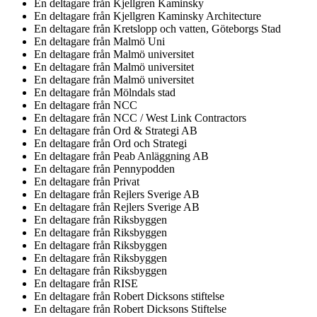
En deltagare från
Kjellgren Kaminsky
En deltagare från
Kjellgren Kaminsky Architecture
En deltagare från
Kretslopp och vatten, Göteborgs Stad
En deltagare från
Malmö Uni
En deltagare från
Malmö universitet
En deltagare från
Malmö universitet
En deltagare från
Malmö universitet
En deltagare från
Mölndals stad
En deltagare från
NCC
En deltagare från
NCC / West Link Contractors
En deltagare från
Ord & Strategi AB
En deltagare från
Ord och Strategi
En deltagare från
Peab Anläggning AB
En deltagare från
Pennypodden
En deltagare från
Privat
En deltagare från
Rejlers Sverige AB
En deltagare från
Rejlers Sverige AB
En deltagare från
Riksbyggen
En deltagare från
Riksbyggen
En deltagare från
Riksbyggen
En deltagare från
Riksbyggen
En deltagare från
Riksbyggen
En deltagare från
RISE
En deltagare från
Robert Dicksons stiftelse
En deltagare från
Robert Dicksons Stiftelse