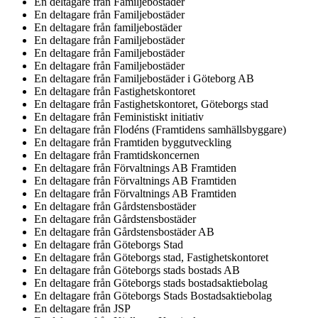
En deltagare från
Familjebostäder
En deltagare från
Familjebostäder
En deltagare från
familjebostäder
En deltagare från
Familjebostäder
En deltagare från
Familjebostäder
En deltagare från
Familjebostäder
En deltagare från
Familjebostäder i Göteborg AB
En deltagare från
Fastighetskontoret
En deltagare från
Fastighetskontoret, Göteborgs stad
En deltagare från
Feministiskt initiativ
En deltagare från
Flodéns (Framtidens samhällsbyggare)
En deltagare från
Framtiden byggutveckling
En deltagare från
Framtidskoncernen
En deltagare från
Förvaltnings AB Framtiden
En deltagare från
Förvaltnings AB Framtiden
En deltagare från
Förvaltnings AB Framtiden
En deltagare från
Gårdstensbostäder
En deltagare från
Gårdstensbostäder
En deltagare från
Gårdstensbostäder AB
En deltagare från
Göteborgs Stad
En deltagare från
Göteborgs stad, Fastighetskontoret
En deltagare från
Göteborgs stads bostads AB
En deltagare från
Göteborgs stads bostadsaktiebolag
En deltagare från
Göteborgs Stads Bostadsaktiebolag
En deltagare från
JSP