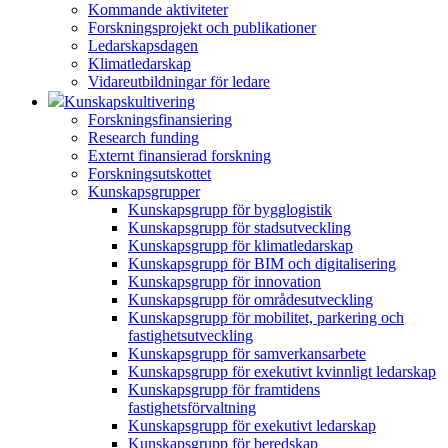
Kommande aktiviteter
Forskningsprojekt och publikationer
Ledarskapsdagen
Klimatledarskap
Vidareutbildningar för ledare
Kunskapskultivering
Forskningsfinansiering
Research funding
Externt finansierad forskning
Forskningsutskottet
Kunskapsgrupper
Kunskapsgrupp för bygglogistik
Kunskapsgrupp för stadsutveckling
Kunskapsgrupp för klimatledarskap
Kunskapsgrupp för BIM och digitalisering
Kunskapsgrupp för innovation
Kunskapsgrupp för områdesutveckling
Kunskapsgrupp för mobilitet, parkering och
fastighetsutveckling
Kunskapsgrupp för samverkansarbete
Kunskapsgrupp för exekutivt kvinnligt ledarskap
Kunskapsgrupp för framtidens
fastighetsförvaltning
Kunskapsgrupp för exekutivt ledarskap
Kunskapsgrupp för beredskap