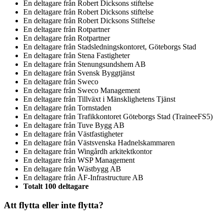
En deltagare från
Robert Dicksons stiftelse
En deltagare från
Robert Dicksons stiftelse
En deltagare från
Robert Dicksons Stiftelse
En deltagare från
Rotpartner
En deltagare från
Rotpartner
En deltagare från
Stadsledningskontoret, Göteborgs Stad
En deltagare från
Stena Fastigheter
En deltagare från
Stenungsundshem AB
En deltagare från
Svensk Byggtjänst
En deltagare från
Sweco
En deltagare från
Sweco Management
En deltagare från
Tillväxt i Mänsklighetens Tjänst
En deltagare från
Tornstaden
En deltagare från
Trafikkontoret Göteborgs Stad (TraineeFS5)
En deltagare från
Tuve Bygg AB
En deltagare från
Västfastigheter
En deltagare från
Västsvenska Hadnelskammaren
En deltagare från
Wingårdh arkitektkontor
En deltagare från
WSP Management
En deltagare från
Wästbygg AB
En deltagare från
ÅF-Infrastructure AB
Totalt 100 deltagare
Att flytta eller inte flytta?