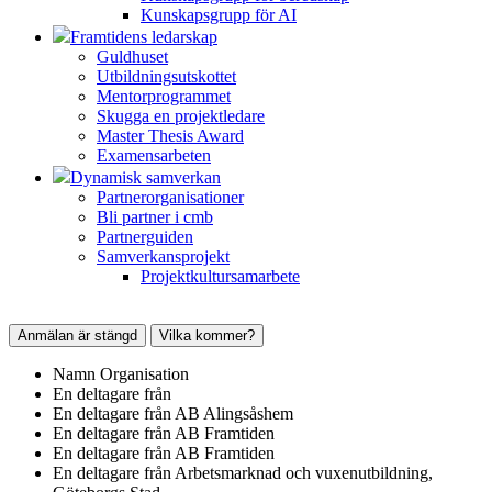
Kunskapsgrupp för AI
Framtidens ledarskap
Guldhuset
Utbildningsutskottet
Mentorprogrammet
Skugga en projektledare
Master Thesis Award
Examensarbeten
Dynamisk samverkan
Partnerorganisationer
Bli partner i cmb
Partnerguiden
Samverkansprojekt
Projektkultursamarbete
Anmälan är stängd
Vilka kommer?
Namn
Organisation
En deltagare från
En deltagare från
AB Alingsåshem
En deltagare från
AB Framtiden
En deltagare från
AB Framtiden
En deltagare från
Arbetsmarknad och vuxenutbildning,