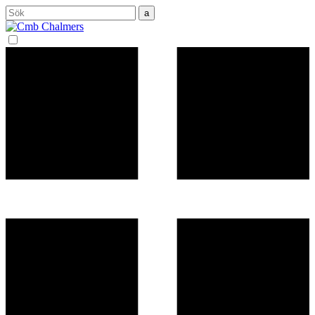
Sök
efter: