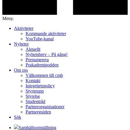
Meny.
Aktiviteter
Kommande aktiviteter
YouTube-kanal
Nyheter
Aktuellt
Nyhetsbrev – På gång!
Prenumerera
Prakademipodden
Om oss
Välkommen till cmb
Kontakt
Integritetspolicy
Styrgrupp
Styrelse
Studentråd
Partnerorganisationer
Partnerguiden
Sök
Samhällsomställning