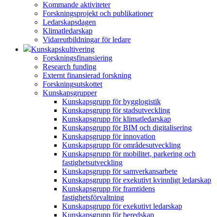
Kommande aktiviteter
Forskningsprojekt och publikationer
Ledarskapsdagen
Klimatledarskap
Vidareutbildningar för ledare
Kunskapskultivering
Forskningsfinansiering
Research funding
Externt finansierad forskning
Forskningsutskottet
Kunskapsgrupper
Kunskapsgrupp för bygglogistik
Kunskapsgrupp för stadsutveckling
Kunskapsgrupp för klimatledarskap
Kunskapsgrupp för BIM och digitalisering
Kunskapsgrupp för innovation
Kunskapsgrupp för områdesutveckling
Kunskapsgrupp för mobilitet, parkering och
fastighetsutveckling
Kunskapsgrupp för samverkansarbete
Kunskapsgrupp för exekutivt kvinnligt ledarskap
Kunskapsgrupp för framtidens
fastighetsförvaltning
Kunskapsgrupp för exekutivt ledarskap
Kunskapsgrupp för beredskap