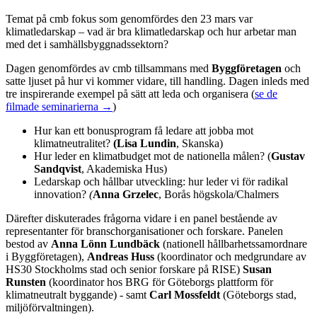
Temat på cmb fokus som genomfördes den 23 mars var
klimatledarskap – vad är bra klimatledarskap och hur arbetar man
med det i samhällsbyggnadssektorn?
Dagen genomfördes av cmb tillsammans med
Byggföretagen
och
satte ljuset på hur vi kommer vidare, till handling. Dagen inleds med
tre inspirerande exempel på sätt att leda och organisera (
se de
filmade seminarierna →
)
Hur kan ett bonusprogram få ledare att jobba mot
klimatneutralitet?
(Lisa Lundin
, Skanska)
Hur leder en klimatbudget mot de nationella målen? (
Gustav
Sandqvist
, Akademiska Hus)
Ledarskap och hållbar utveckling: hur leder vi för radikal
innovation?
(
Anna Grzelec
, Borås högskola/Chalmers
Därefter diskuterades frågorna vidare i en panel bestående av
representanter för branschorganisationer och forskare. Panelen
bestod av
Anna Lönn Lundbäck
(nationell hållbarhetssamordnare
i Byggföretagen),
Andreas Huss
(koordinator och medgrundare av
HS30 Stockholms stad och senior forskare på RISE)
Susan
Runsten
(koordinator hos BRG för Göteborgs plattform för
klimatneutralt byggande) - samt
Carl Mossfeldt
(Göteborgs stad,
miljöförvaltningen).