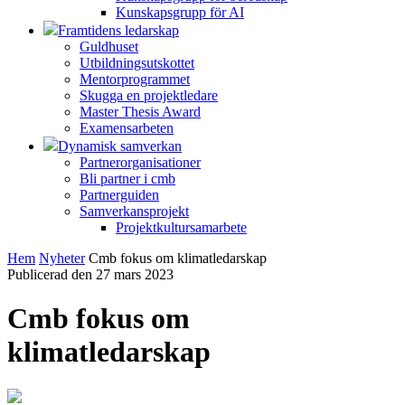
Kunskapsgrupp för AI
Framtidens ledarskap
Guldhuset
Utbildningsutskottet
Mentorprogrammet
Skugga en projektledare
Master Thesis Award
Examensarbeten
Dynamisk samverkan
Partnerorganisationer
Bli partner i cmb
Partnerguiden
Samverkansprojekt
Projektkultursamarbete
Hem
Nyheter
Cmb fokus om klimatledarskap
Publicerad den 27 mars 2023
Cmb fokus om
klimatledarskap