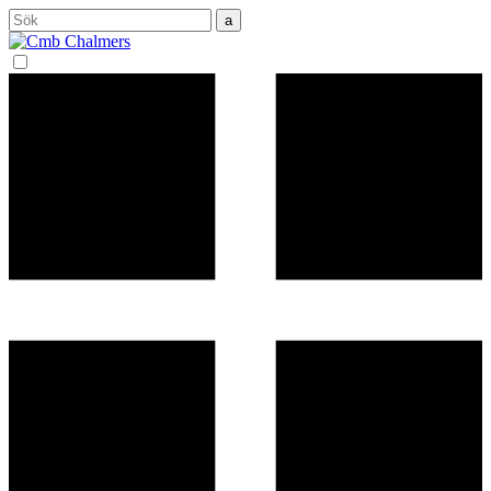
Sök
efter: