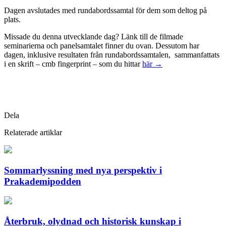
Dagen avslutades med rundabordssamtal för dem som deltog på
plats.
Missade du denna utvecklande dag? Länk till de filmade
seminarierna och panelsamtalet finner du ovan. Dessutom har
dagen, inklusive resultaten från rundabordssamtalen, sammanfattats
i en skrift – cmb fingerprint – som du hittar
här →
Dela
Relaterade artiklar
Sommarlyssning med nya perspektiv i
Prakademipodden
Återbruk, olydnad och historisk kunskap i