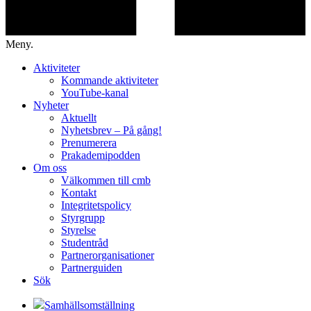
Meny.
Aktiviteter
Kommande aktiviteter
YouTube-kanal
Nyheter
Aktuellt
Nyhetsbrev – På gång!
Prenumerera
Prakademipodden
Om oss
Välkommen till cmb
Kontakt
Integritetspolicy
Styrgrupp
Styrelse
Studentråd
Partnerorganisationer
Partnerguiden
Sök
Samhällsomställning