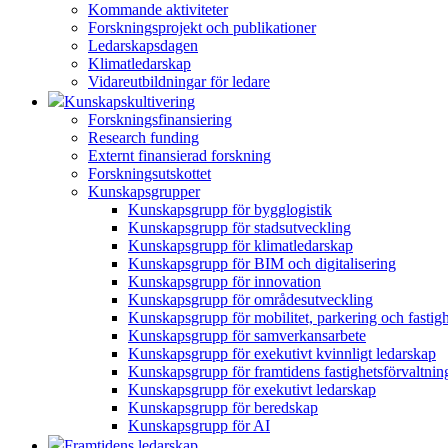
Kommande aktiviteter
Forskningsprojekt och publikationer
Ledarskapsdagen
Klimatledarskap
Vidareutbildningar för ledare
Kunskapskultivering
Forskningsfinansiering
Research funding
Externt finansierad forskning
Forskningsutskottet
Kunskapsgrupper
Kunskapsgrupp för bygglogistik
Kunskapsgrupp för stadsutveckling
Kunskapsgrupp för klimatledarskap
Kunskapsgrupp för BIM och digitalisering
Kunskapsgrupp för innovation
Kunskapsgrupp för områdesutveckling
Kunskapsgrupp för mobilitet, parkering och fastig
Kunskapsgrupp för samverkansarbete
Kunskapsgrupp för exekutivt kvinnligt ledarskap
Kunskapsgrupp för framtidens fastighetsförvaltnin
Kunskapsgrupp för exekutivt ledarskap
Kunskapsgrupp för beredskap
Kunskapsgrupp för AI
Framtidens ledarskap