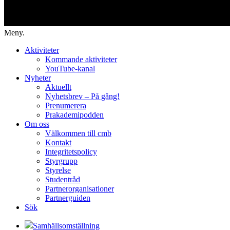
Meny.
Aktiviteter
Kommande aktiviteter
YouTube-kanal
Nyheter
Aktuellt
Nyhetsbrev – På gång!
Prenumerera
Prakademipodden
Om oss
Välkommen till cmb
Kontakt
Integritetspolicy
Styrgrupp
Styrelse
Studentråd
Partnerorganisationer
Partnerguiden
Sök
Samhällsomställning