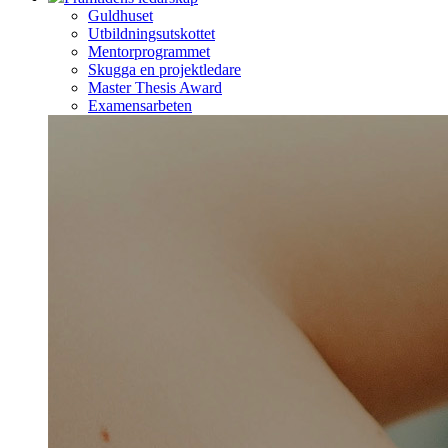
Guldhuset
Utbildningsutskottet
Mentorprogrammet
Skugga en projektledare
Master Thesis Award
Examensarbeten