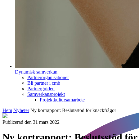
Dynamisk samverkan
Partnerorganisationer
Bli partner i cmb
Partnerguiden
Samverkansprojekt
Projektkultursamarbete
Hem
Nyheter
Ny kortrapport: Beslutsstöd för knäckfrågor
Publicerad den 31 mars 2022
Ny kortrapport: Beslutsstöd fö