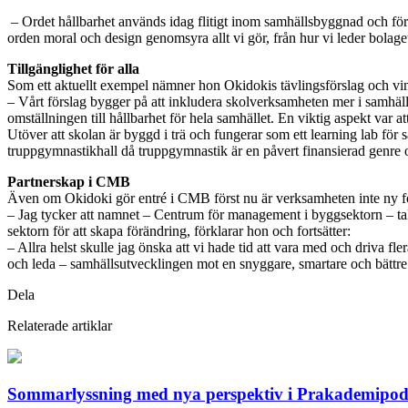
– Ordet hållbarhet används idag flitigt inom samhällsbyggnad och för oss
orden moral och design genomsyra allt vi gör, från hur vi leder bolaget
Tillgänglighet för alla
Som ett aktuellt exempel nämner hon Okidokis tävlingsförslag och vi
– Vårt förslag bygger på att inkludera skolverksamheten mer i samhäll
omställningen till hållbarhet för hela samhället. En viktig aspekt var a
Utöver att skolan är byggd i trä och fungerar som ett learning lab för
truppgymnastikhall då truppgymnastik är en påvert finansierad genre 
Partnerskap i CMB
Även om Okidoki gör entré i CMB först nu är verksamheten inte ny för
– Jag tycker att namnet – Centrum för management i byggsektorn – talar
sektorn för att skapa förändring, förklarar hon och fortsätter:
– Allra helst skulle jag önska att vi hade tid att vara med och driva 
och leda – samhällsutvecklingen mot en snyggare, smartare och bättre v
Dela
Relaterade artiklar
Sommarlyssning med nya perspektiv i Prakademipo