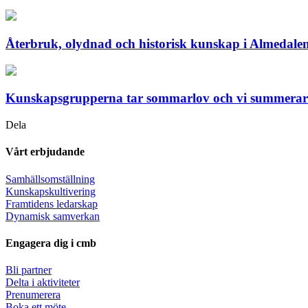
Återbruk, olydnad och historisk kunskap i Almedale
Kunskapsgrupperna tar sommarlov och vi summerar 
Dela
Vårt erbjudande
Samhällsomställning
Kunskapskultivering
Framtidens ledarskap
Dynamisk samverkan
Engagera dig i cmb
Bli partner
Delta i aktiviteter
Prenumerera
Boka ett möte