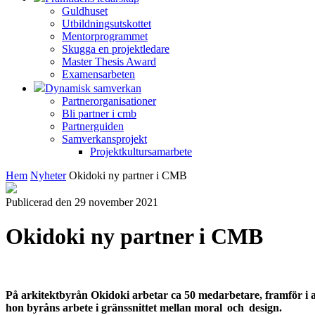
Guldhuset
Utbildningsutskottet
Mentorprogrammet
Skugga en projektledare
Master Thesis Award
Examensarbeten
Dynamisk samverkan
Partnerorganisationer
Bli partner i cmb
Partnerguiden
Samverkansprojekt
Projektkultursamarbete
Hem
Nyheter
Okidoki ny partner i CMB
Publicerad den 29 november 2021
Okidoki ny partner i CMB
På arkitektbyrån Okidoki arbetar ca 50 medarbetare, framför i 
hon byråns arbete i gränssnittet mellan moral och design.