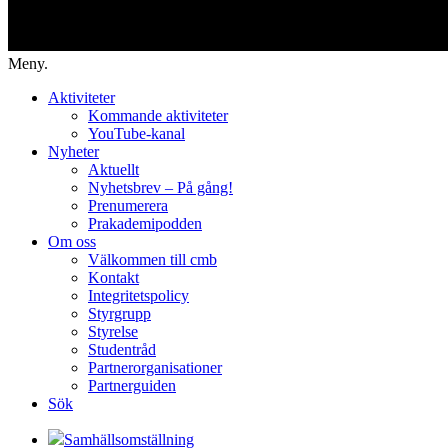
Meny.
Aktiviteter
Kommande aktiviteter
YouTube-kanal
Nyheter
Aktuellt
Nyhetsbrev – På gång!
Prenumerera
Prakademipodden
Om oss
Välkommen till cmb
Kontakt
Integritetspolicy
Styrgrupp
Styrelse
Studentråd
Partnerorganisationer
Partnerguiden
Sök
Samhällsomställning