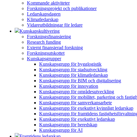
Kommande aktiviteter
Forskningsprojekt och publikationer
Ledarskapsdagen
Klimatledarskap
Vidareutbildningar för ledare
Kunskapskultivering
Forskningsfinansiering
Research funding
Externt finansierad forskning
Forskningsutskottet
Kunskapsgrupper
Kunskapsgrupp för bygglogistik
Kunskapsgrupp för stadsutveckling
Kunskapsgrupp för klimatledarskap
Kunskapsgrupp för BIM och digitalisering
Kunskapsgrupp för innovation
Kunskapsgrupp för områdesutveckling
Kunskapsgrupp för mobilitet, parkering och fastig
Kunskapsgrupp för samverkansarbete
Kunskapsgrupp för exekutivt kvinnligt ledarskap
Kunskapsgrupp för framtidens fastighetsförvaltnin
Kunskapsgrupp för exekutivt ledarskap
Kunskapsgrupp för beredskap
Kunskapsgrupp för AI
Framtidens ledarskap