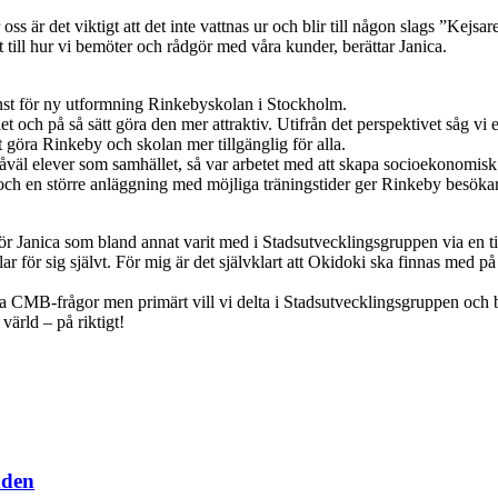
 är det viktigt att det inte vattnas ur och blir till någon slags ”Kejsaren
 till hur vi bemöter och rådgör med våra kunder, berättar Janica.
nst för ny utformning Rinkebyskolan i Stockholm.
et och på så sätt göra den mer attraktiv. Utifrån det perspektivet såg v
tt göra Rinkeby och skolan mer tillgänglig för alla.
 såväl elever som samhället, så var arbetet med att skapa socioekonomisk 
och en större anläggning med möjliga träningstider ger Rinkeby besöka
 Janica som bland annat varit med i Stadsutvecklingsgruppen via en ti
 för sig självt. För mig är det självklart att Okidoki ska finnas med p
flera CMB-frågor men primärt vill vi delta i Stadsutvecklingsgruppen och 
ärld – på riktigt!
dden