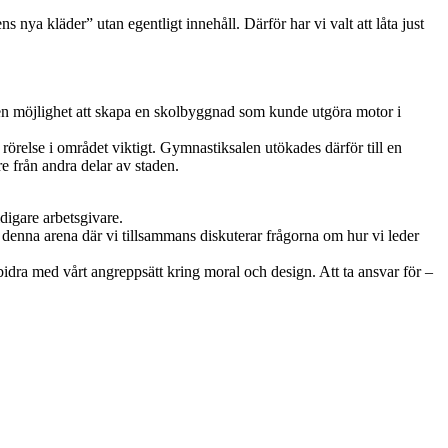
s nya kläder” utan egentligt innehåll. Därför har vi valt att låta just
i en möjlighet att skapa en skolbyggnad som kunde utgöra motor i
rörelse i området viktigt. Gymnastiksalen utökades därför till en
re från andra delar av staden.
digare arbetsgivare.
å denna arena där vi tillsammans diskuterar frågorna om hur vi leder
bidra med vårt angreppsätt kring moral och design. Att ta ansvar för –