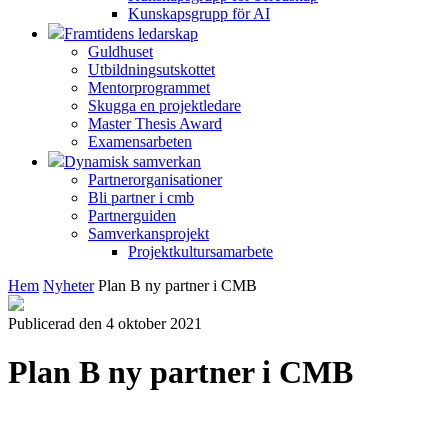
Kunskapsgrupp för AI
Framtidens ledarskap
Guldhuset
Utbildningsutskottet
Mentorprogrammet
Skugga en projektledare
Master Thesis Award
Examensarbeten
Dynamisk samverkan
Partnerorganisationer
Bli partner i cmb
Partnerguiden
Samverkansprojekt
Projektkultursamarbete
Hem
Nyheter
Plan B ny partner i CMB
Publicerad den 4 oktober 2021
Plan B ny partner i CMB