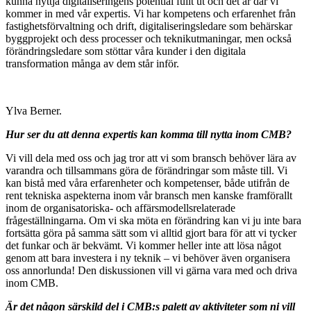
kunna nyttja digitaliseringens potential fullt ut och det är där vi
kommer in med vår expertis. Vi har kompetens och erfarenhet från
fastighetsförvaltning och drift, digitaliseringsledare som behärskar
byggprojekt och dess processer och teknikutmaningar, men också
förändringsledare som stöttar våra kunder i den digitala
transformation många av dem står inför.
Ylva Berner.
Hur ser du att denna expertis kan komma till nytta inom CMB?
Vi vill dela med oss och jag tror att vi som bransch behöver lära av
varandra och tillsammans göra de förändringar som måste till. Vi
kan bistå med våra erfarenheter och kompetenser, både utifrån de
rent tekniska aspekterna inom vår bransch men kanske framförallt
inom de organisatoriska- och affärsmodellsrelaterade
frågeställningarna. Om vi ska möta en förändring kan vi ju inte bara
fortsätta göra på samma sätt som vi alltid gjort bara för att vi tycker
det funkar och är bekvämt. Vi kommer heller inte att lösa något
genom att bara investera i ny teknik – vi behöver även organisera
oss annorlunda! Den diskussionen vill vi gärna vara med och driva
inom CMB.
Är det någon särskild del i CMB:s palett av aktiviteter som ni vill