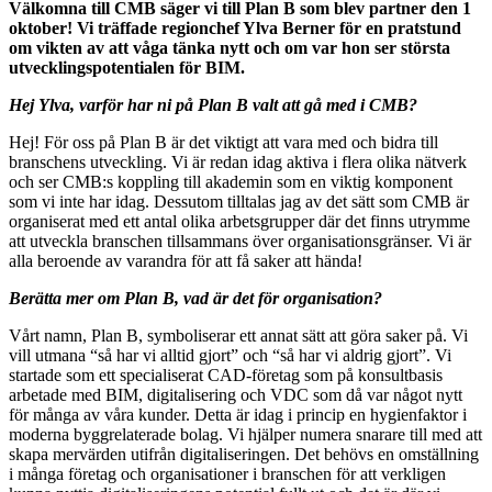
Välkomna till CMB säger vi till Plan B som blev partner den 1
oktober! Vi träffade regionchef Ylva Berner för en pratstund
om vikten av att våga tänka nytt och om var hon ser största
utvecklingspotentialen för BIM.
Hej Ylva, varför har ni på Plan B valt att gå med i CMB?
Hej! För oss på Plan B är det viktigt att vara med och bidra till
branschens utveckling. Vi är redan idag aktiva i flera olika nätverk
och ser CMB:s koppling till akademin som en viktig komponent
som vi inte har idag. Dessutom tilltalas jag av det sätt som CMB är
organiserat med ett antal olika arbetsgrupper där det finns utrymme
att utveckla branschen tillsammans över organisationsgränser. Vi är
alla beroende av varandra för att få saker att hända!
Berätta mer om Plan B, vad är det för organisation?
Vårt namn, Plan B, symboliserar ett annat sätt att göra saker på. Vi
vill utmana “så har vi alltid gjort” och “så har vi aldrig gjort”. Vi
startade som ett specialiserat CAD-företag som på konsultbasis
arbetade med BIM, digitalisering och VDC som då var något nytt
för många av våra kunder. Detta är idag i princip en hygienfaktor i
moderna byggrelaterade bolag. Vi hjälper numera snarare till med att
skapa mervärden utifrån digitaliseringen. Det behövs en omställning
i många företag och organisationer i branschen för att verkligen