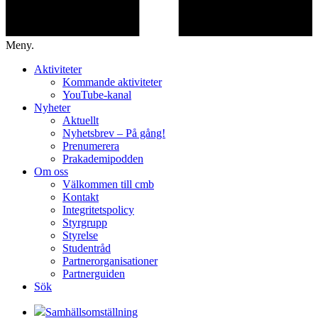
Meny.
Aktiviteter
Kommande aktiviteter
YouTube-kanal
Nyheter
Aktuellt
Nyhetsbrev – På gång!
Prenumerera
Prakademipodden
Om oss
Välkommen till cmb
Kontakt
Integritetspolicy
Styrgrupp
Styrelse
Studentråd
Partnerorganisationer
Partnerguiden
Sök
Samhällsomställning