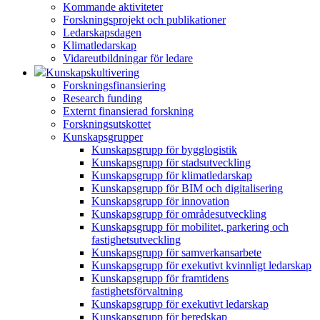
Kommande aktiviteter
Forskningsprojekt och publikationer
Ledarskapsdagen
Klimatledarskap
Vidareutbildningar för ledare
Kunskapskultivering
Forskningsfinansiering
Research funding
Externt finansierad forskning
Forskningsutskottet
Kunskapsgrupper
Kunskapsgrupp för bygglogistik
Kunskapsgrupp för stadsutveckling
Kunskapsgrupp för klimatledarskap
Kunskapsgrupp för BIM och digitalisering
Kunskapsgrupp för innovation
Kunskapsgrupp för områdesutveckling
Kunskapsgrupp för mobilitet, parkering och
fastighetsutveckling
Kunskapsgrupp för samverkansarbete
Kunskapsgrupp för exekutivt kvinnligt ledarskap
Kunskapsgrupp för framtidens
fastighetsförvaltning
Kunskapsgrupp för exekutivt ledarskap
Kunskapsgrupp för beredskap