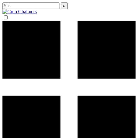
Sök
efter: